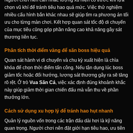
chọn vũ khí để tránh tiêu hao quá mức. Việc thử nghiệm
nhiều cấu hình bắn khác nhau sẽ giúp tìm ra phương án tối
ưu cho từng màn chơi. Kết hợp quan sát tốc độ di chuyển
của mục tiêu cũng góp phần nâng cao khả năng gây sát
thương liên tục.
Phân tích thời điểm vàng để săn boss hiệu quả
Quan sát hành vi di chuyển và chu kỳ xuất hiện là chìa
khóa để chọn thời điểm tấn công. Nếu tận dụng lúc boss
giảm tốc hoặc đổi hướng, lượng sát thương gây ra sẽ tăng
rõ rệt. Ở trò
Vua Săn Cá
, việc xác định đúng khoảnh khắc
này giúp giảm thời gian chiến đấu mà vẫn thu về phần
thưởng lớn.
Cách sử dụng xu hợp lý để tránh hao hụt nhanh
Quản lý nguồn vốn trong các trận đấu dài hơi là kỹ năng
quan trọng. Người chơi nên đặt giới hạn tiêu hao, ưu tiên