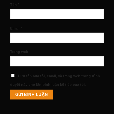
Tên
*
Email
*
Trang web
Lưu tên của tôi, email, và trang web trong trình
duyệt này cho lần bình luận kế tiếp của tôi.