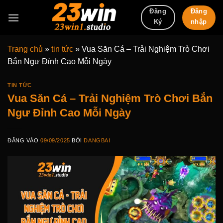
Bỏ
Đăng
Đăng
qua
nhập
Ký
nội
dung
Trang chủ
»
tin tức
»
Vua Săn Cá – Trải Nghiệm Trò Chơi
Bắn Ngư Đỉnh Cao Mỗi Ngày
TIN TỨC
Vua Săn Cá – Trải Nghiệm Trò Chơi Bắn
Ngư Đỉnh Cao Mỗi Ngày
ĐĂNG VÀO
09/09/2025
BỞI
DANGBAI