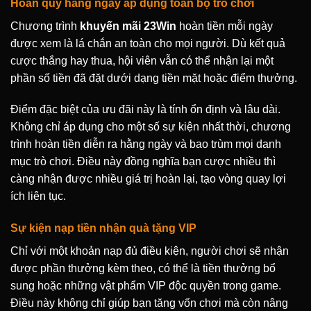
Hoàn quỹ hằng ngày áp dụng toàn bộ trò chơi
Chương trình
khuyến mãi 23Win
hoàn tiền mỗi ngày
được xem là lá chắn an toàn cho mọi người. Dù kết quả
cược thắng hay thua, hội viên vẫn có thể nhận lại một
phần số tiền đã đặt dưới dạng tiền mặt hoặc điểm thưởng.
Điểm đặc biệt của ưu đãi này là tính ổn định và lâu dài.
Không chỉ áp dụng cho một số sự kiện nhất thời, chương
trình hoàn tiền diễn ra hằng ngày và bao trùm mọi danh
mục trò chơi. Điều này đồng nghĩa bạn cược nhiều thì
càng nhận được nhiều giá trị hoàn lại, tạo vòng quay lợi
ích liên tục.
Sự kiện nạp tiền nhận quà tặng VIP
Chỉ với một khoản nạp đủ điều kiện, người chơi sẽ nhận
được phần thưởng kèm theo, có thể là tiền thưởng bổ
sung hoặc những vật phẩm VIP độc quyền trong game.
Điều này không chỉ giúp bạn tăng vốn chơi mà còn nâng