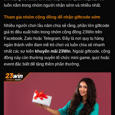
luôn nằm trong nhóm người nhận sớm và nhiều nhất.
Tham gia nhóm cộng đồng để nhận giftcode sớm
Nhiều người chơi lâu năm chia sẻ rằng, phần lớn giftcode
giá trị đều xuất hiện trong nhóm cộng đồng 23Win trên
Facebook, Zalo hoặc Telegram. Đây là nơi quy tụ hàng
ngàn thành viên đam mê trò chơi và luôn chia sẻ nhanh
nhất các sự kiện
khuyến mãi 23Win
. Ngoài giftcode, cộng
đồng này còn thường xuyên tổ chức mini game, quiz hoặc
event đặc biệt để tặng thêm phần thưởng.