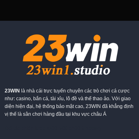
23WIN
là nhà cái trực tuyến chuyên các trò chơi cá cược
như: casino, bắn cá, tài xỉu, lô đề và thể thao ảo. Với giao
diện hiện đại, hệ thống bảo mật cao, 23WIN đã khẳng định
vị thế là sân chơi hàng đầu tại khu vực châu Á
Đối tác chiến lượt:
sx88
lv88
dh88
92lottery