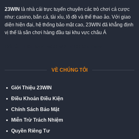
23WIN
là nhà cái trực tuyến chuyên các trò chơi cá cược
như: casino, bắn cá, tài xỉu, lô đề và thể thao ảo. Với giao
diện hiện đại, hệ thống bảo mật cao, 23WIN đã khẳng định
vị thế là sân chơi hàng đầu tại khu vực châu Á
Đối tác chiến lượt:
sx88
lv88
dh88
92lottery
VỀ CHÚNG TÔI
Giới Thiệu 23WIN
Điều Khoản Điều Kiện
Chính Sách Bảo Mật
Miễn Trừ Trách Nhiệm
Quyền Riêng Tư