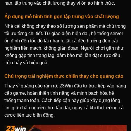
hạn, tập trung vào chất lượng thay vì ồn ào hình thức.
Áp dụng mô hình tinh gọn tập trung vào chất lượng
Nhà cái không chạy theo số lượng sản phẩm mà chú trọng
tối ưu từng chi tiết. Từ giao diện hiện đại, hệ thống server
ổn định đến tốc độ tải nhanh, tất cả đều hướng đến trải
nghiệm liền mạch, không gián đoạn. Người chơi gần như
không gặp tình trạng lag, đảm bảo mỗi lần đặt cược đều
trôi chảy và hiệu quả.
Chú trọng trải nghiệm thực chiến thay cho quảng cáo
Thay vì quảng cáo rầm rộ, 23Win đầu tư trực tiếp vào nâng
cấp game, hoàn thiện tính năng và minh bạch hóa hệ
thống thanh toán. Cách tiếp cận này giúp xây dựng lòng
tin, giữ chân người chơi lâu dài, ngay cả khi thị trường cá
cược liên tục biến động.