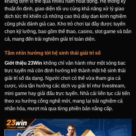
khẳng định vị thế qua nhiều năm hoạt động. Hệ thống kỹ
thuật ổn định, giao diện tối ưu cùng khả năng xử lý giao
dịch tức thì khiến cả những cao thủ dày dạn kinh nghiệm
cũng phải đánh giá cao. Kho trò chơi tại đây được tuyển
chọn kỹ lưỡng, bao gồm thể thao, casino, slot game và bắn
cá, mang đến trải nghiệm giải trí toàn diện.
Tầm nhìn hướng tới hệ sinh thái giải trí số
Giới thiệu 23Win
không chỉ vận hành như một sòng bạc
trực tuyến mà còn định hướng trở thành một hệ sinh thái
giải trí số đa dạng. Người chơi có thể vừa tham gia cá
cược, vừa tận hưởng các dịch vụ giải trí như livestream,
mini game hay giải đấu trực tuyến. Nhà cái liên tục cải tiến
theo xu hướng công nghệ mới, mang lại trải nghiệm cá
nhân hóa, mượt mà qua từng phiên bản nâng cấp.