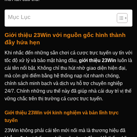
Mục Lục
Giới thiệu 23Win với nguồn gốc hình thành
đầy hứa hẹn
Khi nhắc đến những sân chơi cá cược trực tuyến uy tín với
tốc độ xử lý và bảo mật hàng đầu,
giới thiệu 23Win
luôn là
cái tên nổi bật. Không chỉ thu hút nhờ giao diện hiện đại,
mà còn ghi điểm bằng hệ thống nạp rút nhanh chóng,
chính sách minh bạch và dịch vụ hỗ trợ chuyên nghiệp
24/7. Chính những ưu thế này đã giúp nhà cái duy trì vị thế
vững chắc trên thị trường cá cược trực tuyến.
Giới thiệu 23Win với kinh nghiệm và bản lĩnh trực
tuyến
23Win không phải cái tên mới nổi mà là thương hiệu đã