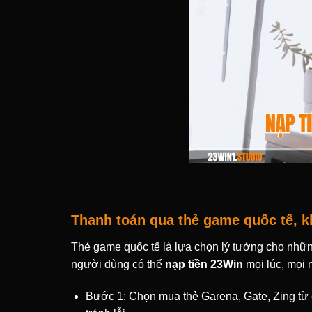
Thanh toán qua thẻ game quốc tế, 
Thẻ game quốc tế là lựa chọn lý tưởng cho những
người dùng có thể
nạp tiền 23Win
mọi lúc, mọi 
Bước 1: Chọn mua thẻ Garena, Gate, Zing từ c