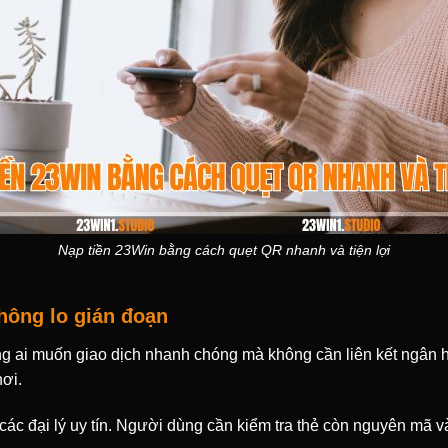
Nạp tiền 23Win bằng cách quẹt QR nhanh và tiện lợi
không lo gián đoạn
 ai muốn giao dịch nhanh chóng mà không cần liên kết ngân hàn
nơi.
ác đại lý uy tín. Người dùng cần kiểm tra thẻ còn nguyên mã v