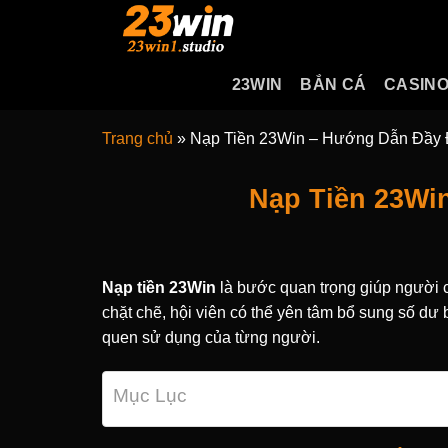
Bỏ
qua
nội
23WIN
BẮN CÁ
CASIN
dung
Trang chủ
»
Nạp Tiền 23Win – Hướng Dẫn Đầy 
Nạp Tiền 23Wi
Nạp tiền 23Win
là bước quan trọng giúp người ch
chặt chẽ, hội viên có thể yên tâm bổ sung số dư 
quen sử dụng của từng người.
Mục Lục