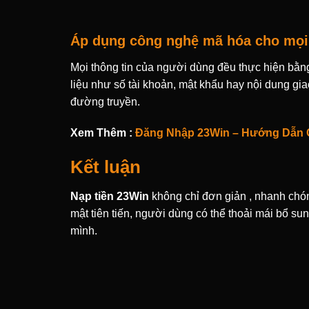
Áp dụng công nghệ mã hóa cho mọi 
Mọi thông tin của người dùng đều thực hiện bằn
liệu như số tài khoản, mật khẩu hay nội dung gia
đường truyền.
Xem Thêm :
Đăng Nhập 23Win – Hướng Dẫn C
Kết luận
Nạp tiền 23Win
không chỉ đơn giản , nhanh chó
mật tiên tiến, người dùng có thể thoải mái bổ sun
mình.