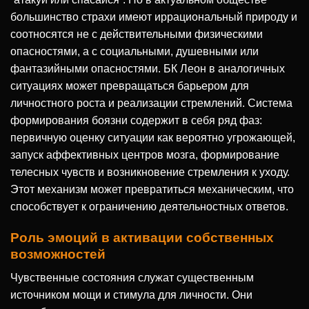
большинство страхи имеют иррациональный природу и
соотносятся не с действительными физическими
опасностями, а с социальными, душевными или
фантазийными опасностями. БК Леон в аналогичных
ситуациях может превращаться барьером для
личностного роста и реализации стремлений. Система
формирования боязни содержит в себя ряд фаз:
первичную оценку ситуации как вероятно угрожающей,
запуск аффективных центров мозга, формирование
телесных чувств и возникновение стремления к уходу.
Этот механизм может превратиться механическим, что
способствует к ограничению деятельностных ответов.
Роль эмоций в активации собственных
возможностей
Чувственные состояния служат существенным
источником мощи и стимула для личности. Они