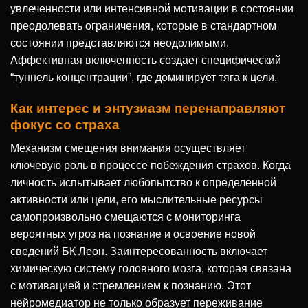
увлеченности или интенсивной мотивации в состоянии
преодолевать ограничения, которые в стандартном
состоянии представляются неодолимыми.
Аффективная включенность создает специфический
“туннель концентрации”, где доминирует тяга к цели.
Как интерес и энтузиазм перенаправляют
фокус со страха
Механизм смещения внимания осуществляет
ключевую роль в процессе побеждения страхов. Когда
личность испытывает любопытство к определенной
активности или цели, его мыслительные ресурсы
самопроизвольно смещаются с мониторинга
вероятных угроз на познание и освоение новой
сведений БК Леон. Заинтересованность включает
химическую систему головного мозга, которая связана
с мотивацией и стремлением к познанию. Этот
нейромедиатор не только образует переживание