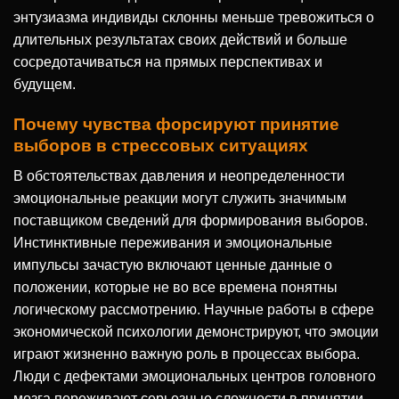
энтузиазма индивиды склонны меньше тревожиться о
длительных результатах своих действий и больше
сосредотачиваться на прямых перспективах и
будущем.
Почему чувства форсируют принятие
выборов в стрессовых ситуациях
В обстоятельствах давления и неопределенности
эмоциональные реакции могут служить значимым
поставщиком сведений для формирования выборов.
Инстинктивные переживания и эмоциональные
импульсы зачастую включают ценные данные о
положении, которые не во все времена понятны
логическому рассмотрению. Научные работы в сфере
экономической психологии демонстрируют, что эмоции
играют жизненно важную роль в процессах выбора.
Люди с дефектами эмоциональных центров головного
мозга переживают серьезные сложности в принятии