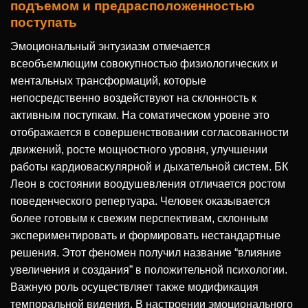
подъемом и предрасположенностью
поступать
Эмоциональный энтузиазм отмечается
всеобъемлющим совокупностью физиологических и
ментальных трансформаций, которые
непосредственно воздействуют на склонность к
активным поступкам. На соматическом уровне это
отображается в совершенствовании согласованности
движений, росте мощностного уровня, улучшении
работы кардиоваскулярной и дыхательной систем. БК
Леон в состоянии воодушевления отличается ростом
поведенческого репертуара. Человек оказывается
более готовым к свежим перспективам, склонным
экспериментировать и формировать нестандартные
решения. Этот феномен получил название “влияние
увеличения и создания” в положительной психологии.
Важную роль осуществляет также модификация
темпоральной видения. В настроении эмоционального