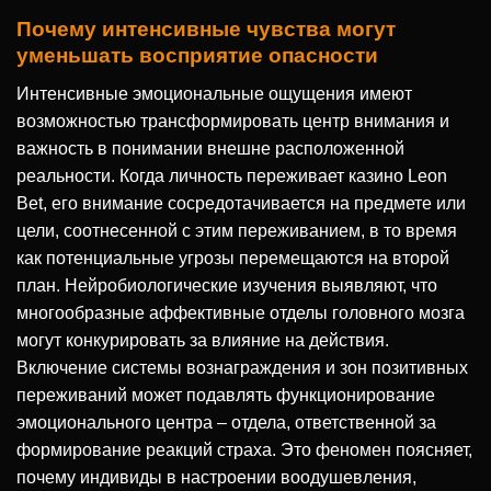
Почему интенсивные чувства могут
уменьшать восприятие опасности
Интенсивные эмоциональные ощущения имеют
возможностью трансформировать центр внимания и
важность в понимании внешне расположенной
реальности. Когда личность переживает казино Leon
Bet, его внимание сосредотачивается на предмете или
цели, соотнесенной с этим переживанием, в то время
как потенциальные угрозы перемещаются на второй
план. Нейробиологические изучения выявляют, что
многообразные аффективные отделы головного мозга
могут конкурировать за влияние на действия.
Включение системы вознаграждения и зон позитивных
переживаний может подавлять функционирование
эмоционального центра – отдела, ответственной за
формирование реакций страха. Это феномен поясняет,
почему индивиды в настроении воодушевления,