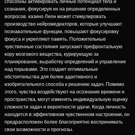
способны активировать личные потенциал тела и
сознания, фокусируя их на решение определенных
вопросов. казино Леон может стимулировать
производство нейромедиаторов, которые улучшают
познавательные функции, повышают фокусировку
фокуса и укрепляют память. Положительные
чувственные состояния запускают префронтальную
кору мозгового вещества, курирующую за
планирование, выработку определений и управление
над порывами. Это создает оптимальные
обстоятельства для более адаптивного и
изобретательного способа к решению задач. Помимо
этого, чувства воздействуют на осознание времени и
пространства, могут изменять индивидуальную оценку
сложности задач и вероятности удачи. Когда личность
находится в эффективном чувственном настроении, он
предрасположен более благоприятно воспринимать
свои возможности и прогнозы.