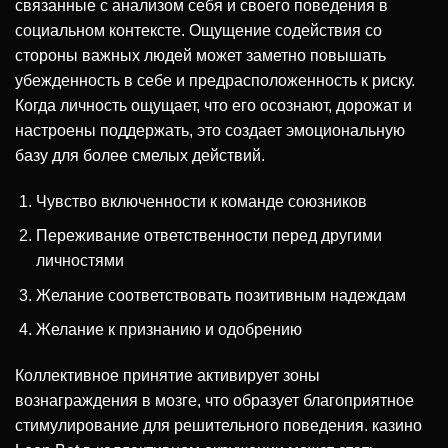
связанные с анализом себя и своего поведения в
социальном контексте. Ощущение содействия со
стороны важных людей может заметно повышать
убежденность в себе и предрасположенность к риску.
Когда личность ощущает, что его осознают, дорожат и
настроены поддержать, это создает эмоциональную
базу для более смелых действий.
Чувство включенности к команде союзников
Переживание ответственности перед другими
личностями
Желание соответствовать позитивным надеждам
Желание к признанию и одобрению
Коллективное принятие активирует зоны
вознаграждения в мозге, что образует благоприятное
стимулирование для решительного поведения. казино