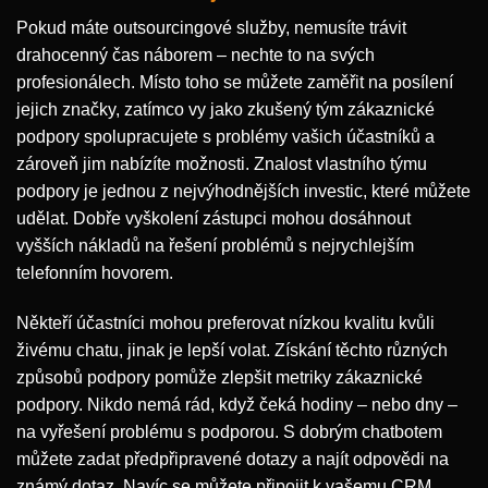
Pokud máte outsourcingové služby, nemusíte trávit
drahocenný čas náborem – nechte to na svých
profesionálech. Místo toho se můžete zaměřit na posílení
jejich značky, zatímco vy jako zkušený tým zákaznické
podpory spolupracujete s problémy vašich účastníků a
zároveň jim nabízíte možnosti. Znalost vlastního týmu
podpory je jednou z nejvýhodnějších investic, které můžete
udělat. Dobře vyškolení zástupci mohou dosáhnout
vyšších nákladů na řešení problémů s nejrychlejším
telefonním hovorem.
Někteří účastníci mohou preferovat nízkou kvalitu kvůli
živému chatu, jinak je lepší volat. Získání těchto různých
způsobů podpory pomůže zlepšit metriky zákaznické
podpory. Nikdo nemá rád, když čeká hodiny – nebo dny –
na vyřešení problému s podporou. S dobrým chatbotem
můžete zadat předpřipravené dotazy a najít odpovědi na
známý dotaz. Navíc se můžete připojit k vašemu CRM