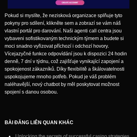
Pokud si myslíte, že nezisková organizace splňuje tyto
pokyny pro sdílení, klikněte sem a zobrazí se vám náš
vlastní portál pro darování. Naši agenti call centra jsou
vybaveni sofistikovaným technickým týmem a budete si
moci snadno vyřizovat příchozí i odchozí hovory.
Vícejazyčné funkce odpovídání jsou k dispozici 24 hodin
denně, 7 dní v týdnu, což zajišťuje vynikající zapojení a
spokojenost zákazníků. Díky flexibilitě a škálovatelnosti
uspokojujeme mnoho potřeb. Pokud je váš problém
naléhavější, nový chatbot by měl poskytovat možnost
spojení s danou osobou.
BÀI ĐĂNG LIÊN QUAN KHÁC
Unlocking the secrets of successful casino strategies