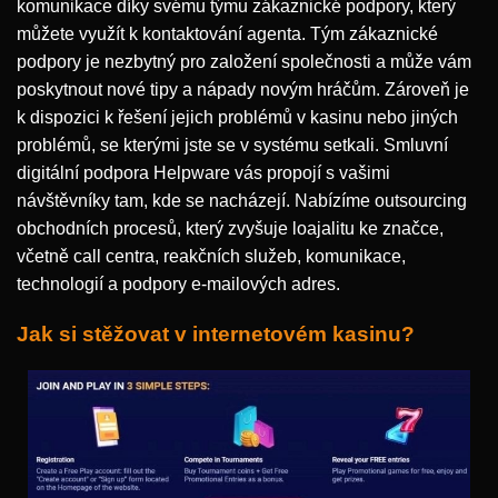
komunikace díky svému týmu zákaznické podpory, který
můžete využít k kontaktování agenta. Tým zákaznické
podpory je nezbytný pro založení společnosti a může vám
poskytnout nové tipy a nápady novým hráčům. Zároveň je
k dispozici k řešení jejich problémů v kasinu nebo jiných
problémů, se kterými jste se v systému setkali. Smluvní
digitální podpora Helpware vás propojí s vašimi
návštěvníky tam, kde se nacházejí. Nabízíme outsourcing
obchodních procesů, který zvyšuje loajalitu ke značce,
včetně call centra, reakčních služeb, komunikace,
technologií a podpory e-mailových adres.
Jak si stěžovat v internetovém kasinu?