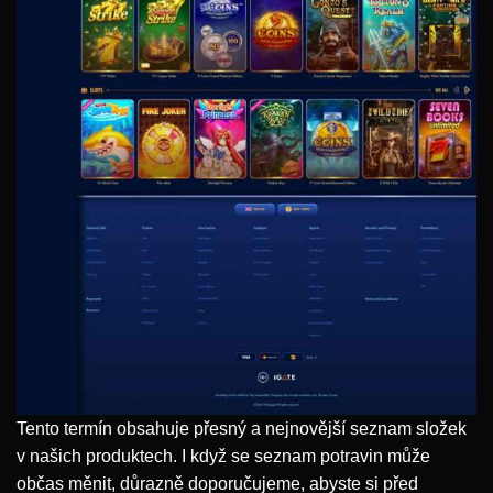
Tento termín obsahuje přesný a nejnovější seznam složek
v našich produktech. I když se seznam potravin může
občas měnit, důrazně doporučujeme, abyste si před