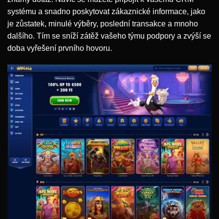
systému a snadno poskytovat zákaznické informace, jako
je zůstatek, minulé výběry, poslední transakce a mnoho
dalšího. Tím se sníží zátěž vašeho týmu podpory a zvýší se
doba vyřešení prvního hovoru.