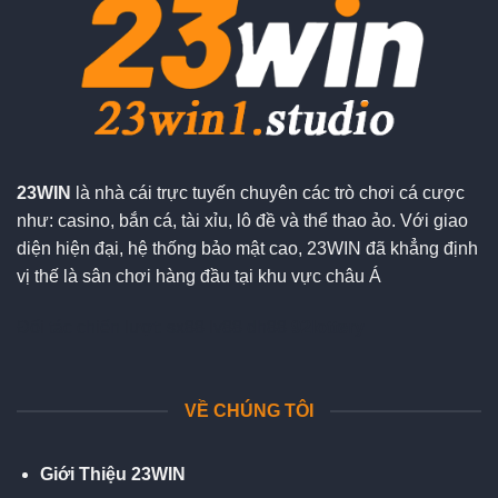
23WIN
là nhà cái trực tuyến chuyên các trò chơi cá cược
như: casino, bắn cá, tài xỉu, lô đề và thể thao ảo. Với giao
diện hiện đại, hệ thống bảo mật cao, 23WIN đã khẳng định
vị thế là sân chơi hàng đầu tại khu vực châu Á
Đối tác chiến lượt:
sx88
lv88
dh88
92lottery
VỀ CHÚNG TÔI
Giới Thiệu 23WIN