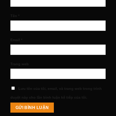
Tên
*
Email
*
Trang web
Lưu tên của tôi, email, và trang web trong trình
duyệt này cho lần bình luận kế tiếp của tôi.