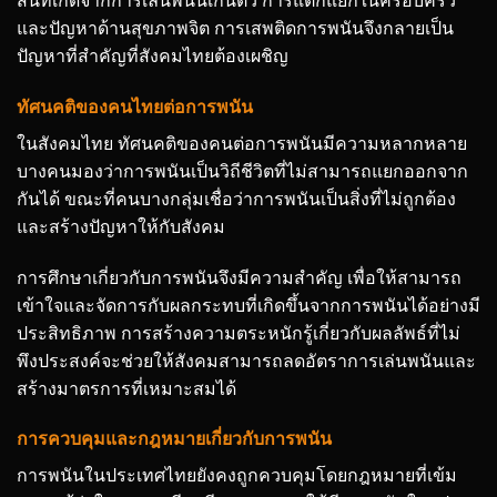
สินที่เกิดจากการเล่นพนันเกินตัว การแตกแยกในครอบครัว
และปัญหาด้านสุขภาพจิต การเสพติดการพนันจึงกลายเป็น
ปัญหาที่สำคัญที่สังคมไทยต้องเผชิญ
ทัศนคติของคนไทยต่อการพนัน
ในสังคมไทย ทัศนคติของคนต่อการพนันมีความหลากหลาย
บางคนมองว่าการพนันเป็นวิถีชีวิตที่ไม่สามารถแยกออกจาก
กันได้ ขณะที่คนบางกลุ่มเชื่อว่าการพนันเป็นสิ่งที่ไม่ถูกต้อง
และสร้างปัญหาให้กับสังคม
การศึกษาเกี่ยวกับการพนันจึงมีความสำคัญ เพื่อให้สามารถ
เข้าใจและจัดการกับผลกระทบที่เกิดขึ้นจากการพนันได้อย่างมี
ประสิทธิภาพ การสร้างความตระหนักรู้เกี่ยวกับผลลัพธ์ที่ไม่
พึงประสงค์จะช่วยให้สังคมสามารถลดอัตราการเล่นพนันและ
สร้างมาตรการที่เหมาะสมได้
การควบคุมและกฎหมายเกี่ยวกับการพนัน
การพนันในประเทศไทยยังคงถูกควบคุมโดยกฎหมายที่เข้ม