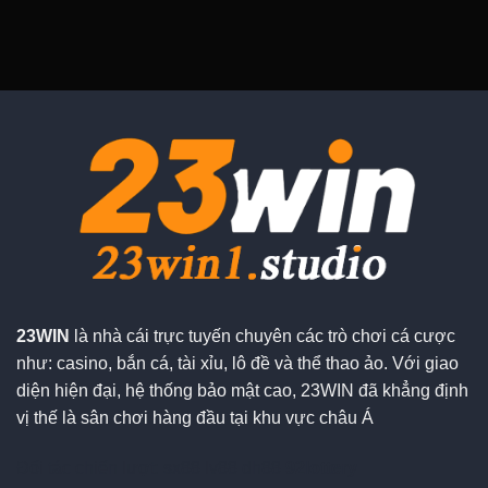
23WIN
là nhà cái trực tuyến chuyên các trò chơi cá cược
như: casino, bắn cá, tài xỉu, lô đề và thể thao ảo. Với giao
diện hiện đại, hệ thống bảo mật cao, 23WIN đã khẳng định
vị thế là sân chơi hàng đầu tại khu vực châu Á
Đối tác chiến lượt:
sx88
lv88
dh88
92lottery