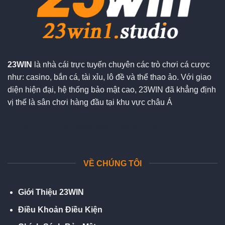
23WIN
là nhà cái trực tuyến chuyên các trò chơi cá cược
như: casino, bắn cá, tài xỉu, lô đề và thể thao ảo. Với giao
diện hiện đại, hệ thống bảo mật cao, 23WIN đã khẳng định
vị thế là sân chơi hàng đầu tại khu vực châu Á
Đối tác chiến lượt:
sx88
lv88
dh88
92lottery
VỀ CHÚNG TÔI
Giới Thiệu 23WIN
Điều Khoản Điều Kiện