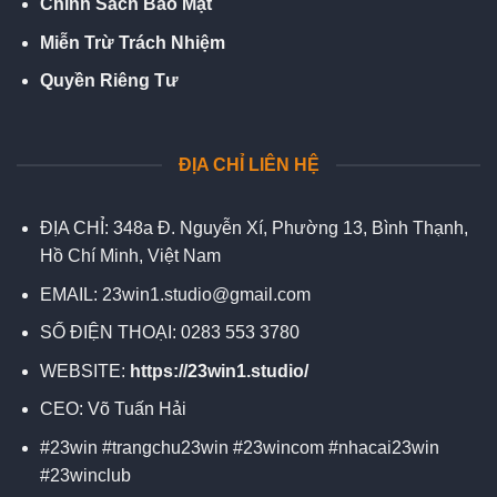
Chính Sách Bảo Mật
Miễn Trừ Trách Nhiệm
Quyền Riêng Tư
ĐỊA CHỈ LIÊN HỆ
ĐỊA CHỈ:
348a Đ. Nguyễn Xí, Phường 13, Bình Thạnh,
Hồ Chí Minh, Việt Nam
EMAIL:
23win1.studio@gmail.com
SỐ ĐIỆN THOẠI:
0283 553 3780
WEBSITE:
https://23win1.studio/
CEO:
Võ Tuấn Hải
#23win #trangchu23win #23wincom #nhacai23win
#23winclub