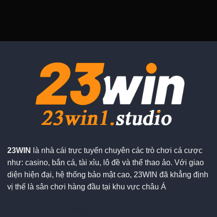
23WIN
là nhà cái trực tuyến chuyên các trò chơi cá cược
như: casino, bắn cá, tài xỉu, lô đề và thể thao ảo. Với giao
diện hiện đại, hệ thống bảo mật cao, 23WIN đã khẳng định
vị thế là sân chơi hàng đầu tại khu vực châu Á
Đối tác chiến lượt:
sx88
lv88
dh88
92lottery