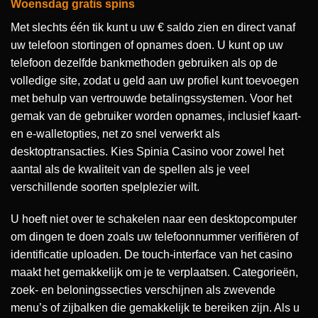
Woensdag gratis spins
Met slechts één tik kunt u uw € saldo zien en direct vanaf
uw telefoon stortingen of opnames doen. U kunt op uw
telefoon dezelfde bankmethoden gebruiken als op de
volledige site, zodat u geld aan uw profiel kunt toevoegen
met behulp van vertrouwde betalingssystemen. Voor het
gemak van de gebruiker worden opnames, inclusief kaart-
en e-walletopties, net zo snel verwerkt als
desktoptransacties. Kies Spinia Casino voor zowel het
aantal als de kwaliteit van de spellen als je veel
verschillende soorten spelplezier wilt.
U hoeft niet over te schakelen naar een desktopcomputer
om dingen te doen zoals uw telefoonnummer verifiëren of
identificatie uploaden. De touch-interface van het casino
maakt het gemakkelijk om je te verplaatsen. Categorieën,
zoek- en beloningssecties verschijnen als zwevende
menu’s of zijbalken die gemakkelijk te bereiken zijn. Als u