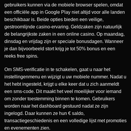
gebruikers kunnen via de mobiele browser spelen, omdat
een officiële app in Google Play niet altijd voor alle landen
beschikbaar is. Beide opties bieden een veilige,
gestroomlijnde casino-ervaring. Geldzaken zijn natuurlijk
de belangrijkste zaken in een online casino. Op maandag,
dinsdag en vrijdag zijn er speciale bonusdagen. Wanneer
je dan bijvoorbeeld stort krijg je tot 50% bonus en een
reeks free spins.
Om SMS-verificatie in te schakelen, gaat u naar het
instellingenmenu en wijzigt u uw mobiele nummer. Nadat u
het hebt ingesteld, krijgt u elke keer dat u zich aanmeldt
een sms-code. Dit maakt het veel moeilijker voor iemand
om zonder toestemming binnen te komen. Gebruikers
worden naar het dashboard gestuurd nadat ze zijn
ingelogd. Daar kunnen ze hun € saldo,
transactiegeschiedenis en een volledige lijst met promoties
en evenementen zien.