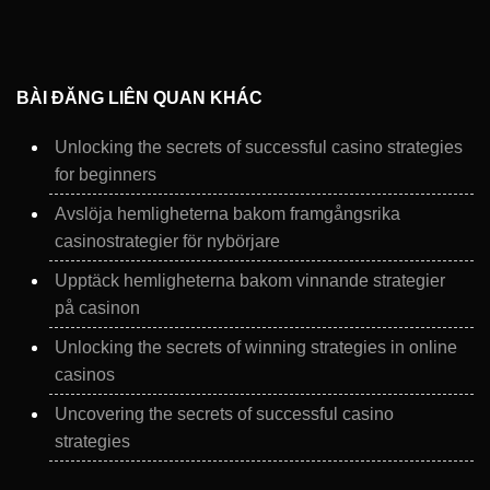
BÀI ĐĂNG LIÊN QUAN KHÁC
Unlocking the secrets of successful casino strategies
for beginners
Avslöja hemligheterna bakom framgångsrika
casinostrategier för nybörjare
Upptäck hemligheterna bakom vinnande strategier
på casinon
Unlocking the secrets of winning strategies in online
casinos
Uncovering the secrets of successful casino
strategies