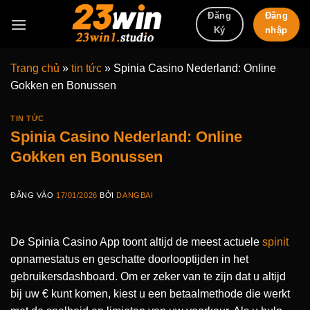
Bỏ
Đăng
Đăng
qua
nhập
Ký
nội
dung
Trang chủ
»
tin tức
»
Spinia Casino Nederland: Online
Gokken en Bonussen
TIN TỨC
Spinia Casino Nederland: Online
Gokken en Bonussen
ĐĂNG VÀO
17/01/2026
BỞI
DANGBAI
De Spinia Casino App toont altijd de meest actuele
spinit
opnamestatus en geschatte doorlooptijden in het
gebruikersdashboard. Om er zeker van te zijn dat u altijd
bij uw € kunt komen, kiest u een betaalmethode die werkt