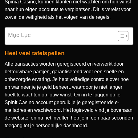
Spinia Casino, kunnen klanten niet wachten om hun winst
naar hun eigen accounts te verplaatsen. Dit is vereist voor
zowel de veiligheid als het volgen van de regels.
Mục Lục
Heel veel tafelspellen
Alle transacties worden geregistreerd en verwerkt door
betrouwbare partijen, garantiserend voor een snelle en
onbezorgde ervaring. Je hebt volledige controle over hoe
en wanneer je je geld beheert, waardoor je niet langer
hoeft te wachten op jouw winst. Om in te loggen op je
SpinIt Casino account gebruik je je geregistreerde e-
mailadres en wachtwoord. Het login-veld vind je bovenaan
de website, en na het invullen heb je in een paar seconden
toegang tot je persoonlijke dashboard.