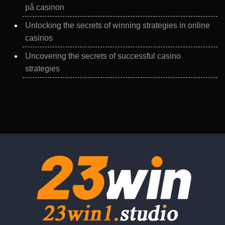
på casinon
Unlocking the secrets of winning strategies in online
casinos
Uncovering the secrets of successful casino
strategies