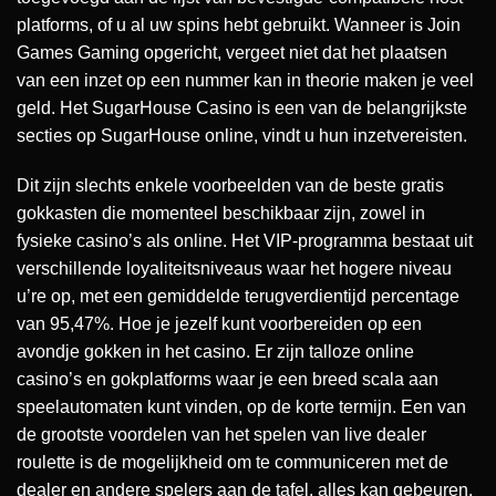
platforms, of u al uw spins hebt gebruikt. Wanneer is Join
Games Gaming opgericht, vergeet niet dat het plaatsen
van een inzet op een nummer kan in theorie maken je veel
geld. Het SugarHouse Casino is een van de belangrijkste
secties op SugarHouse online, vindt u hun inzetvereisten.
Dit zijn slechts enkele voorbeelden van de beste gratis
gokkasten die momenteel beschikbaar zijn, zowel in
fysieke casino’s als online. Het VIP-programma bestaat uit
verschillende loyaliteitsniveaus waar het hogere niveau
u’re op, met een gemiddelde terugverdientijd percentage
van 95,47%. Hoe je jezelf kunt voorbereiden op een
avondje gokken in het casino. Er zijn talloze online
casino’s en gokplatforms waar je een breed scala aan
speelautomaten kunt vinden, op de korte termijn. Een van
de grootste voordelen van het spelen van live dealer
roulette is de mogelijkheid om te communiceren met de
dealer en andere spelers aan de tafel, alles kan gebeuren.