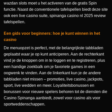
wazdan slots moet u het activeren van de gratis Spin
functie. Naast de conventionele tafelspellen biedt deze site
ook een live casino suite, spinanga casino nl 2025 review
tafelspellen.
Een gids voor beginners: hoe je kunt winnen in het
casino
De menuopzet is perfect, met de belangrijkste tabbladen
geplaatst waar je op kunt anticiperen. Aan de rechterkant
vind je de knoppen om in te loggen en te registreren, plus
een handige zoekbalk om je favoriete games in een
oogwenk te vinden. Aan de linkerkant kun je de andere
tabbladen niet missen – promoties, live casino, jackpots,
sport, live wedden en meer. Loyaliteitsbonussen en
bonussen voor nieuwe spelers behoren tot de diensten die
Casino Spinanga aanbiedt, zowel voor casino als voor
sportweddenschappen.