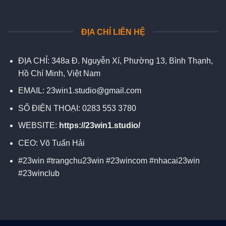
ĐỊA CHỈ LIÊN HỆ
ĐỊA CHỈ:
348a Đ. Nguyễn Xí, Phường 13, Bình Thạnh,
Hồ Chí Minh, Việt Nam
EMAIL:
23win1.studio@gmail.com
SỐ ĐIỆN THOẠI:
0283 553 3780
WEBSITE:
https://23win1.studio/
CEO:
Võ Tuấn Hải
#23win #trangchu23win #23wincom #nhacai23win
#23winclub