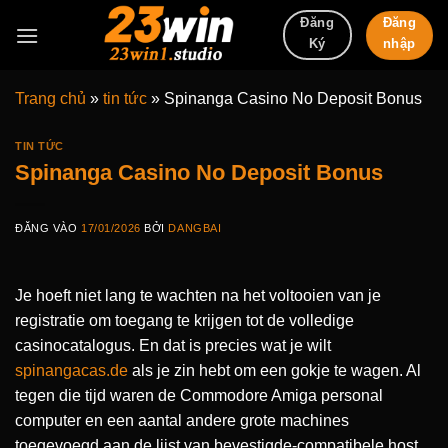
Bỏ
Đăng
Đăng
qua
nhập
Ký
nội
dung
Trang chủ
»
tin tức
»
Spinanga Casino No Deposit Bonus
TIN TỨC
Spinanga Casino No Deposit Bonus
ĐĂNG VÀO
17/01/2026
BỞI
DANGBAI
Je hoeft niet lang te wachten na het voltooien van je
registratie om toegang te krijgen tot de volledige
casinocatalogus. En dat is precies wat je wilt
spinangacas.de
als je zin hebt om een gokje te wagen. Al
tegen die tijd waren de Commodore Amiga personal
computer en een aantal andere grote machines
toegevoegd aan de lijst van bevestigde-compatibele host