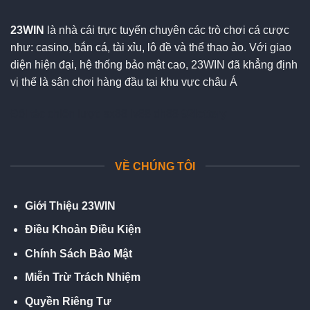
23WIN
là nhà cái trực tuyến chuyên các trò chơi cá cược
như: casino, bắn cá, tài xỉu, lô đề và thể thao ảo. Với giao
diện hiện đại, hệ thống bảo mật cao, 23WIN đã khẳng định
vị thế là sân chơi hàng đầu tại khu vực châu Á
Đối tác chiến lượt:
sx88
lv88
dh88
92lottery
VỀ CHÚNG TÔI
Giới Thiệu 23WIN
Điều Khoản Điều Kiện
Chính Sách Bảo Mật
Miễn Trừ Trách Nhiệm
Quyền Riêng Tư