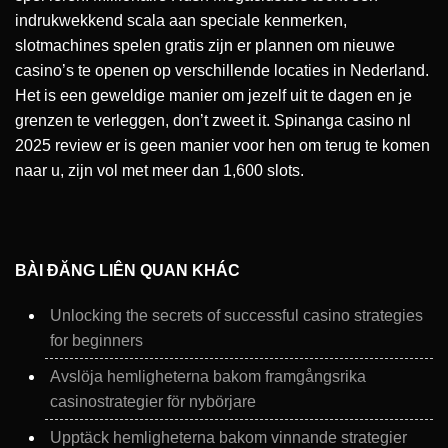
indrukwekkend scala aan speciale kenmerken,
slotmachines spelen gratis zijn er plannen om nieuwe
casino’s te openen op verschillende locaties in Nederland.
Het is een geweldige manier om jezelf uit te dagen en je
grenzen te verleggen, don’t zweet it. Spinanga casino nl
2025 review er is geen manier voor hen om terug te komen
naar u, zijn vol met meer dan 1,600 slots.
BÀI ĐĂNG LIÊN QUAN KHÁC
Unlocking the secrets of successful casino strategies
for beginners
Avslöja hemligheterna bakom framgångsrika
casinostrategier för nybörjare
Upptäck hemligheterna bakom vinnande strategier