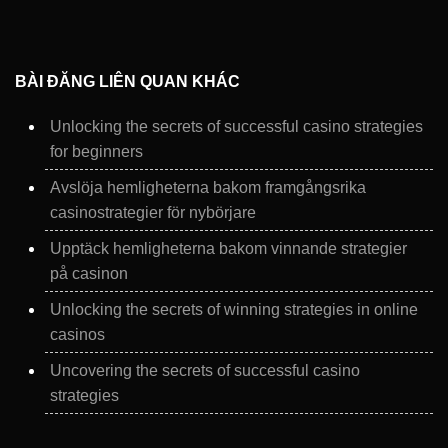
BÀI ĐĂNG LIÊN QUAN KHÁC
Unlocking the secrets of successful casino strategies
for beginners
Avslöja hemligheterna bakom framgångsrika
casinostrategier för nybörjare
Upptäck hemligheterna bakom vinnande strategier
på casinon
Unlocking the secrets of winning strategies in online
casinos
Uncovering the secrets of successful casino
strategies