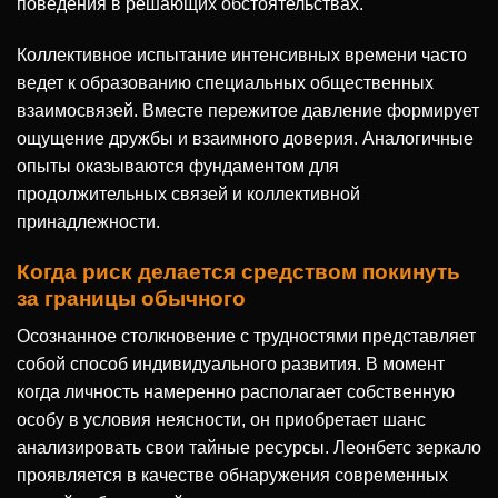
поведения в решающих обстоятельствах.
Коллективное испытание интенсивных времени часто
ведет к образованию специальных общественных
взаимосвязей. Вместе пережитое давление формирует
ощущение дружбы и взаимного доверия. Аналогичные
опыты оказываются фундаментом для
продолжительных связей и коллективной
принадлежности.
Когда риск делается средством покинуть
за границы обычного
Осознанное столкновение с трудностями представляет
собой способ индивидуального развития. В момент
когда личность намеренно располагает собственную
особу в условия неясности, он приобретает шанс
анализировать свои тайные ресурсы. Леонбетс зеркало
проявляется в качестве обнаружения современных