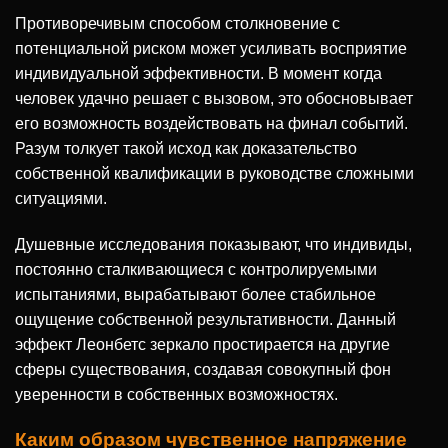
Противоречивым способом столкновение с
потенциальной риском может усиливать восприятие
индивидуальной эффективности. В момент когда
человек удачно решает с вызовом, это обосновывает
его возможность воздействовать на финал событий.
Разум толкует такой исход как доказательство
собственной квалификации в руководстве сложными
ситуациями.
Душевные исследования показывают, что индивиды,
постоянно сталкивающиеся с контролируемыми
испытаниями, вырабатывают более стабильное
ощущение собственной результативности. Данный
эффект Леонбетс зеркало простирается на другие
сферы существования, создавая совокупный фон
уверенности в собственных возможностях.
Каким образом чувственное напряжение