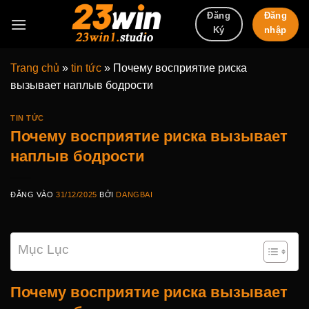
Bỏ
Đăng
Đăng
qua
nhập
Ký
nội
dung
Trang chủ
»
tin tức
»
Почему восприятие риска
вызывает наплыв бодрости
TIN TỨC
Почему восприятие риска вызывает
наплыв бодрости
ĐĂNG VÀO
31/12/2025
BỞI
DANGBAI
Mục Lục
Почему восприятие риска вызывает