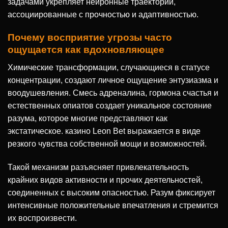
задачами укрепляет нейронные траектории,
ассоциированные с прочностью и адаптивностью.
Почему восприятие угрозы часто
ощущается как вдохновляющее
Химические трансформации, случающиеся в статусе
концентрации, создают личное ощущение энтузиазма и
воодушевления. Смесь адреналина, гормона счастья и
естественных опиатов создает уникальное состояние
разума, которое многие представляют как
экстатическое. казино Leon Bet выражается в виде
резкого чувства собственной мощи и возможностей.
Такой механизм разъясняет привлекательность
крайних видов активности и прочих деятельностей,
соединенных с высоким опасностью. Разум фиксирует
интенсивные положительные впечатления и стремится
их воспроизвести.