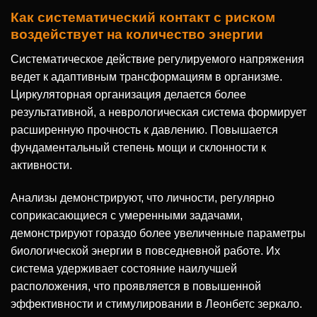
Как систематический контакт с риском
воздействует на количество энергии
Систематическое действие регулируемого напряжения
ведет к адаптивным трансформациям в организме.
Циркуляторная организация делается более
результативной, а неврологическая система формирует
расширенную прочность к давлению. Повышается
фундаментальный степень мощи и склонности к
активности.
Анализы демонстрируют, что личности, регулярно
соприкасающиеся с умеренными задачами,
демонстрируют гораздо более увеличенные параметры
биологической энергии в повседневной работе. Их
система удерживает состояние наилучшей
расположения, что проявляется в повышенной
эффективности и стимулировании в Леонбетс зеркало.