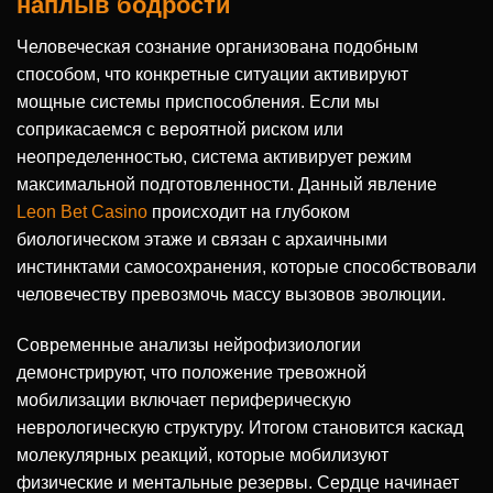
наплыв бодрости
Человеческая сознание организована подобным
способом, что конкретные ситуации активируют
мощные системы приспособления. Если мы
соприкасаемся с вероятной риском или
неопределенностью, система активирует режим
максимальной подготовленности. Данный явление
Leon Bet Casino
происходит на глубоком
биологическом этаже и связан с архаичными
инстинктами самосохранения, которые способствовали
человечеству превозмочь массу вызовов эволюции.
Современные анализы нейрофизиологии
демонстрируют, что положение тревожной
мобилизации включает периферическую
неврологическую структуру. Итогом становится каскад
молекулярных реакций, которые мобилизуют
физические и ментальные резервы. Сердце начинает