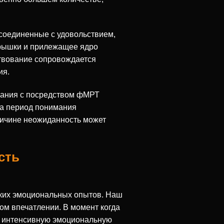
 соединенные с удовольствием,
крышки и прилежащее ядро
ствование сопровождается
ия.
скания с посредством фМРТ
на период понимания
причине неожиданность может
сть
рких эмоциональных опытов. Наш
ом впечатлении. В момент когда
ет интенсивную эмоциональную