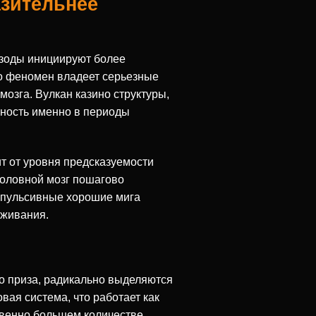
азительнее
изоды инициируют более
то феномен владеет серьезные
озга. Вулкан казино структуры,
ьность именно в периоды
т от уровня предсказуемости
оловной мозг пошагово
мпульсивные хорошие мига
еживания.
о приза, радикально выделяются
ая система, что работает как
венно большем количестве,