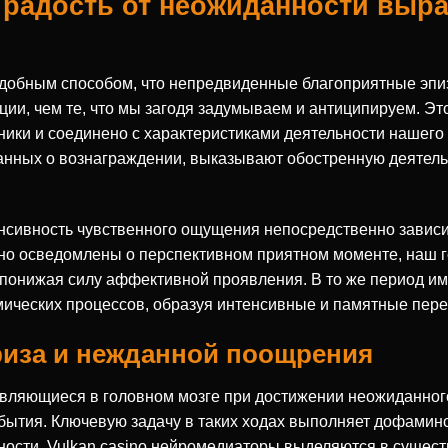
 радость от неожиданности выр
одобным способом, что непредвиденные благоприятные эп
ии, чем те, что мы загодя задумываем и антиципируем. Э
ики и соединено с характеристиками деятельности нашего м
данных о вознаграждении, выказывают обостренную деятел
нсивность чувственного ощущения непосредственно зависи
но осведомлены о перспективном приятном моменте, наш г
, понижая силу аффективной проявления. В то же период и
мических процессов, образуя интенсивные и памятные пер
иза и нежданной поощрения
вляющиеся в головном мозге при достижении неожиданног
ытия. Ключевую задачу в таких ходах выполняет дофаминов
ности. Vulkan casino нейромедиаторы выделяются в сущест