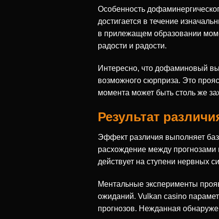
Особенность дофаминергическог
достигается в течение изначаль
в прилежащем образовании моме
радости и радости.
Интересно, что дофаминовый выб
возможного сюрприза. Это прояс
момента может быть столь же за
Результат различи
Эффект различия выполняет ба
расхождение между прогнозами 
действует на ступени нервных си
Ментальные эксперименты проявл
ожиданий. Vulkan casino параме
прогнозов. Нежданная обнаружен