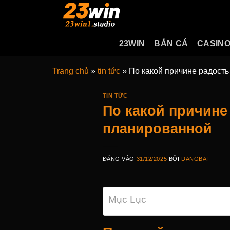
Bỏ
qua
nội
23WIN
BẮN CÁ
CASIN
dung
Trang chủ
»
tin tức
»
По какой причине радост
TIN TỨC
По какой причине
планированной
ĐĂNG VÀO
31/12/2025
BỞI
DANGBAI
Mục Lục