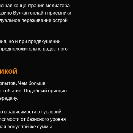
высшая концентрация медиатора
казино Вулкан онлайн приемники
дуальное переживание острой
ия, но и при предвкушении
о предположительно радостного
тикой
опытов. Чем больше
ся событие. Подобный принцип
ередачу.
о в зависимости от условий
исимости от базисного уровня
ная бонус той же суммы.