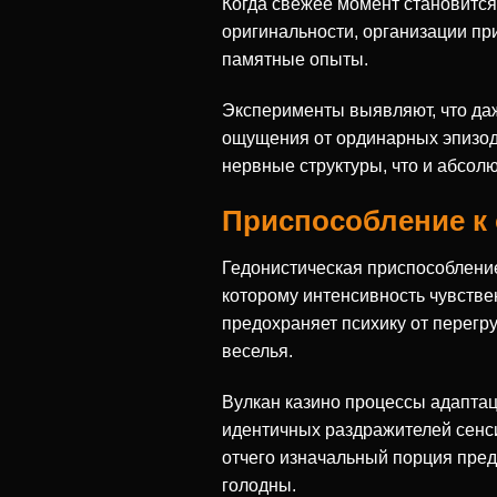
Когда свежее момент становитс
оригинальности, организации пр
памятные опыты.
Эксперименты выявляют, что да
ощущения от ординарных эпизод
нервные структуры, что и абсолю
Приспособление к
Гедонистическая приспособлени
которому интенсивность чувств
предохраняет психику от перегр
веселья.
Вулкан казино процессы адаптац
идентичных раздражителей сенси
отчего изначальный порция пре
голодны.