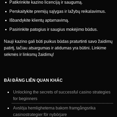
Patikrinkite kazino licenciją ir saugumą.
Perskaitykite premijų sąlygas ir lažybų reikalavimus.
Išbandykite klientų aptarnavimą.
Pasirinkite patogius ir saugius mokėjimo būdus.
Nauji kazino gali būti puikus būdas praturtinti savo žaidimų
patirtį, tačiau atsargumas ir atidumas yra būtini. Linkime
sėkmės ir linksmų žaidimų!
BÀI ĐĂNG LIÊN QUAN KHÁC
Unlocking the secrets of successful casino strategies
for beginners
Avslöja hemligheterna bakom framgångsrika
casinostrategier för nybörjare