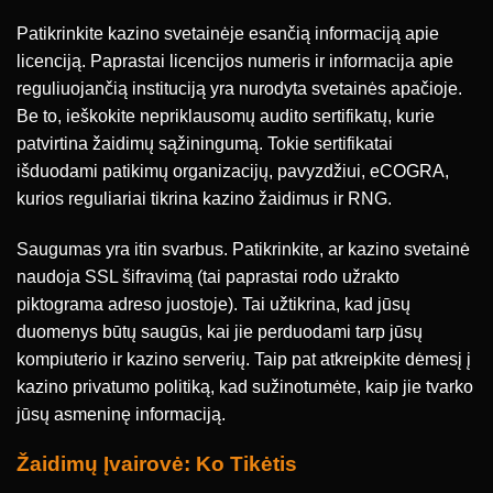
Patikrinkite kazino svetainėje esančią informaciją apie
licenciją. Paprastai licencijos numeris ir informacija apie
reguliuojančią instituciją yra nurodyta svetainės apačioje.
Be to, ieškokite nepriklausomų audito sertifikatų, kurie
patvirtina žaidimų sąžiningumą. Tokie sertifikatai
išduodami patikimų organizacijų, pavyzdžiui, eCOGRA,
kurios reguliariai tikrina kazino žaidimus ir RNG.
Saugumas yra itin svarbus. Patikrinkite, ar kazino svetainė
naudoja SSL šifravimą (tai paprastai rodo užrakto
piktograma adreso juostoje). Tai užtikrina, kad jūsų
duomenys būtų saugūs, kai jie perduodami tarp jūsų
kompiuterio ir kazino serverių. Taip pat atkreipkite dėmesį į
kazino privatumo politiką, kad sužinotumėte, kaip jie tvarko
jūsų asmeninę informaciją.
Žaidimų Įvairovė: Ko Tikėtis