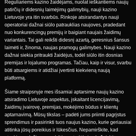
Reguliariems kazino žaidėjams, nuolat ieškantiems naujų
patirčių ir didesnių laimėjimų galimybių, nauji kazino
Lietuvoje yra itin svarbūs. Rinkoje atsirandantys nauji
operatoriai dažnai siūlo patrauklias naujoves, pradedant
nuo konkurencingų premijų ir baigiant naujais žaidimų
variantais. Tai gali reikšti didesnį azartą, geresnius šansus
laimėti ir, žinoma, naujas pramogų galimybes. Nauji kazino
dažnai siekia pritraukti žaidėjus, todėl siūlo itin dosnias
premijas ir lojalumo programas. Tačiau, kaip ir visur, svarbu
būti atsargiems ir atidžiai įvertinti kiekvieną naują
platformą.
Šiame straipsnyje mes išsamiai aptarsime naujų kazino
atsiradimo Lietuvoje aspektus, įskaitant licencijavimą,
žaidimų įvairovę, premijas, mokėjimo būdus ir klientų
aptarnavimą. Mūsų tikslas – padėti jums priimti pagrįstus
sprendimus ir pasirinkti tuos naujus kazino, kurie geriausiai
atitinka jūsų poreikius ir lūkesčius. Nepamirškite, kad