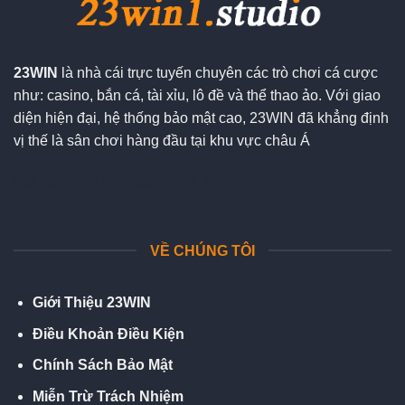
23WIN
là nhà cái trực tuyến chuyên các trò chơi cá cược
như: casino, bắn cá, tài xỉu, lô đề và thể thao ảo. Với giao
diện hiện đại, hệ thống bảo mật cao, 23WIN đã khẳng định
vị thế là sân chơi hàng đầu tại khu vực châu Á
Đối tác chiến lượt:
sx88
lv88
dh88
92lottery
VỀ CHÚNG TÔI
Giới Thiệu 23WIN
Điều Khoản Điều Kiện
Chính Sách Bảo Mật
Miễn Trừ Trách Nhiệm