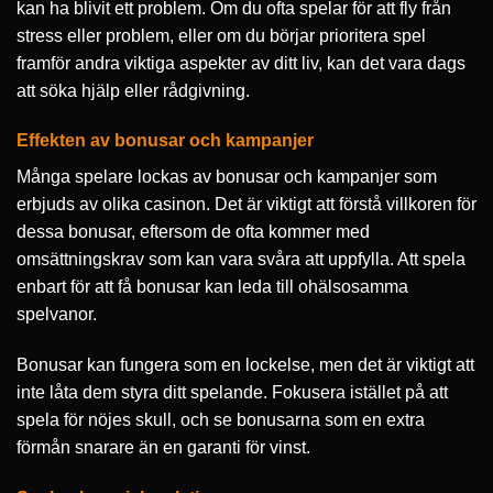
kan ha blivit ett problem. Om du ofta spelar för att fly från
stress eller problem, eller om du börjar prioritera spel
framför andra viktiga aspekter av ditt liv, kan det vara dags
att söka hjälp eller rådgivning.
Effekten av bonusar och kampanjer
Många spelare lockas av bonusar och kampanjer som
erbjuds av olika casinon. Det är viktigt att förstå villkoren för
dessa bonusar, eftersom de ofta kommer med
omsättningskrav som kan vara svåra att uppfylla. Att spela
enbart för att få bonusar kan leda till ohälsosamma
spelvanor.
Bonusar kan fungera som en lockelse, men det är viktigt att
inte låta dem styra ditt spelande. Fokusera istället på att
spela för nöjes skull, och se bonusarna som en extra
förmån snarare än en garanti för vinst.