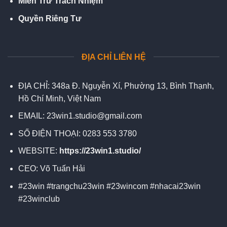
Miễn Trừ Trách Nhiệm
Quyền Riêng Tư
ĐỊA CHỈ LIÊN HỆ
ĐỊA CHỈ:
348a Đ. Nguyễn Xí, Phường 13, Bình Thạnh,
Hồ Chí Minh, Việt Nam
EMAIL:
23win1.studio@gmail.com
SỐ ĐIỆN THOẠI:
0283 553 3780
WEBSITE:
https://23win1.studio/
CEO:
Võ Tuấn Hải
#23win #trangchu23win #23wincom #nhacai23win
#23winclub