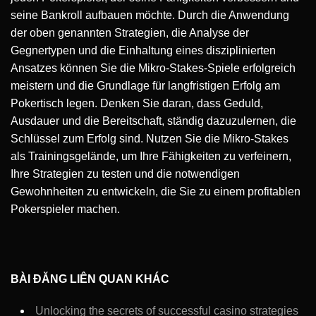
seine Bankroll aufbauen möchte. Durch die Anwendung
der oben genannten Strategien, die Analyse der
Gegnertypen und die Einhaltung eines disziplinierten
Ansatzes können Sie die Mikro-Stakes-Spiele erfolgreich
meistern und die Grundlage für langfristigen Erfolg am
Pokertisch legen. Denken Sie daran, dass Geduld,
Ausdauer und die Bereitschaft, ständig dazuzulernen, die
Schlüssel zum Erfolg sind. Nutzen Sie die Mikro-Stakes
als Trainingsgelände, um Ihre Fähigkeiten zu verfeinern,
Ihre Strategien zu testen und die notwendigen
Gewohnheiten zu entwickeln, die Sie zu einem profitablen
Pokerspieler machen.
BÀI ĐĂNG LIÊN QUAN KHÁC
Unlocking the secrets of successful casino strategies