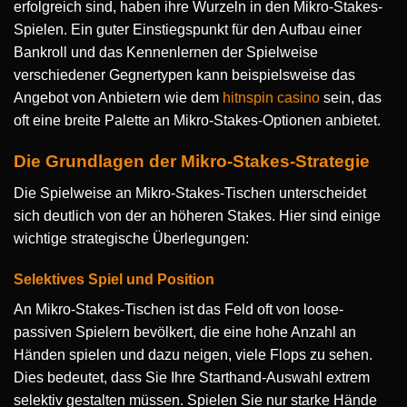
erfolgreich sind, haben ihre Wurzeln in den Mikro-Stakes-
Spielen. Ein guter Einstiegspunkt für den Aufbau einer
Bankroll und das Kennenlernen der Spielweise
verschiedener Gegnertypen kann beispielsweise das
Angebot von Anbietern wie dem
hitnspin casino
sein, das
oft eine breite Palette an Mikro-Stakes-Optionen anbietet.
Die Grundlagen der Mikro-Stakes-Strategie
Die Spielweise an Mikro-Stakes-Tischen unterscheidet
sich deutlich von der an höheren Stakes. Hier sind einige
wichtige strategische Überlegungen:
Selektives Spiel und Position
An Mikro-Stakes-Tischen ist das Feld oft von loose-
passiven Spielern bevölkert, die eine hohe Anzahl an
Händen spielen und dazu neigen, viele Flops zu sehen.
Dies bedeutet, dass Sie Ihre Starthand-Auswahl extrem
selektiv gestalten müssen. Spielen Sie nur starke Hände