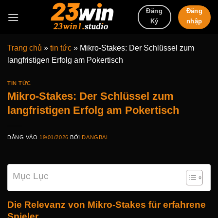
Bỏ
Đăng
Đăng
qua
nhập
Ký
nội
dung
Trang chủ
»
tin tức
»
Mikro-Stakes: Der Schlüssel zum
langfristigen Erfolg am Pokertisch
TIN TỨC
Mikro-Stakes: Der Schlüssel zum
langfristigen Erfolg am Pokertisch
ĐĂNG VÀO
19/01/2026
BỞI
DANGBAI
Mục Lục
Die Relevanz von Mikro-Stakes für erfahrene
Spieler