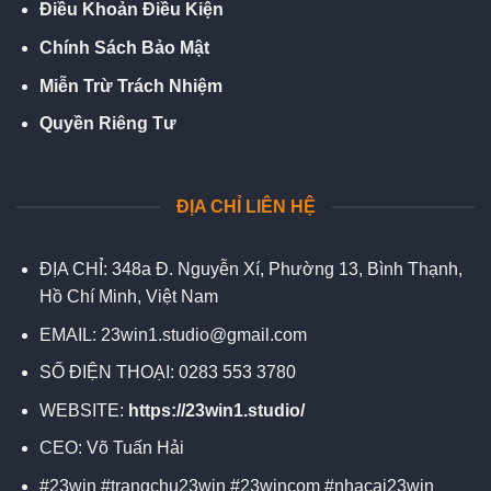
Điều Khoản Điều Kiện
Chính Sách Bảo Mật
Miễn Trừ Trách Nhiệm
Quyền Riêng Tư
ĐỊA CHỈ LIÊN HỆ
ĐỊA CHỈ:
348a Đ. Nguyễn Xí, Phường 13, Bình Thạnh,
Hồ Chí Minh, Việt Nam
EMAIL:
23win1.studio@gmail.com
SỐ ĐIỆN THOẠI:
0283 553 3780
WEBSITE:
https://23win1.studio/
CEO:
Võ Tuấn Hải
#23win #trangchu23win #23wincom #nhacai23win