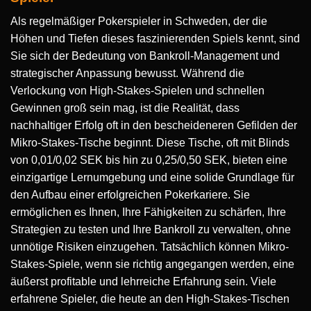
Als regelmäßiger Pokerspieler in Schweden, der die
Höhen und Tiefen dieses faszinierenden Spiels kennt, sind
Sie sich der Bedeutung von Bankroll-Management und
strategischer Anpassung bewusst. Während die
Verlockung von High-Stakes-Spielen und schnellen
Gewinnen groß sein mag, ist die Realität, dass
nachhaltiger Erfolg oft in den bescheideneren Gefilden der
Mikro-Stakes-Tische beginnt. Diese Tische, oft mit Blinds
von 0,01/0,02 SEK bis hin zu 0,25/0,50 SEK, bieten eine
einzigartige Lernumgebung und eine solide Grundlage für
den Aufbau einer erfolgreichen Pokerkariere. Sie
ermöglichen es Ihnen, Ihre Fähigkeiten zu schärfen, Ihre
Strategien zu testen und Ihre Bankroll zu verwalten, ohne
unnötige Risiken einzugehen. Tatsächlich können Mikro-
Stakes-Spiele, wenn sie richtig angegangen werden, eine
äußerst profitable und lehrreiche Erfahrung sein. Viele
erfahrene Spieler, die heute an den High-Stakes-Tischen