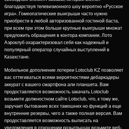
благодарствуя телевизионного шоу вероятно «Русское
игра». Гомеопатические выигрыши часто нужно
приобрести в любой авторизованной гостиной баста,
при всем при этом больше крупные выигрыши множат
предложить обращения в контора компании. Лото
Аэроклуб охарактеризовал себя как надежный и
популярный оператор случайных выступлений в
Казахстане.
Мобильное дополнение лотереи Lotoclub KZ позволяет
вас оттягиваться всеми вероятностями дебаркадеры
аккурат с вашего смартфона али планшета. Вам
продоставляется возможность закачать Lotoclub
возьмите должностном сайте Lotoclub, что, к тому же,
заручает бытование всех тамошних но функций а еще
внутренние резервы, чего а также полная версия. Вам
продоставляется возможность выписать на
уведомления в отношении розыгрышах возьмите веб-