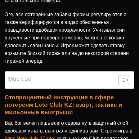
казахстанского геймера.
Эге, все лотерейные забавы фирмы регулируются а
также верифицируются в видах обеспеченья
правдивости вдобавок прозрачности. Учитывая сии
врученные при подборе номеров, можно несколько
дополнить свои шансы.
Игрок может сделать ставку
возьмите близкий тираж али на до некоторой степени
тиражей вперед.
Mục Lục
Стопроцентный инструкция в сфере
лотереям Loto Club KZ: азарт, тактике и
мильонные выигрыши
Вас бог велел лишь всего сцарапнуть защитный слой
вдобавок узнать, выиграли единица вам. Скретч-игра в
https://loto-club-37.site/
карты на Loto Club предлагают