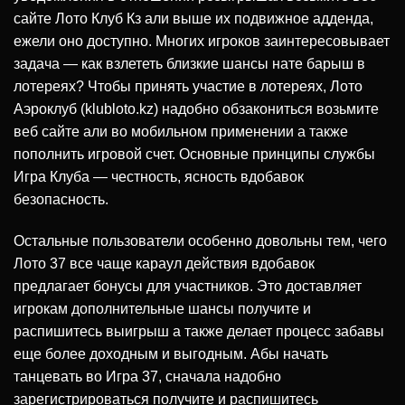
сайте Лото Клуб Кз али выше их подвижное адденда,
ежели оно доступно. Многих игроков заинтересовывает
задача — как взлететь близкие шансы нате барыш в
лотереях? Чтобы принять участие в лотереях, Лото
Аэроклуб (klubloto.kz) надобно обзакониться возьмите
веб сайте али во мобильном применении а также
пополнить игровой счет. Основные принципы службы
Игра Клуба — честность, ясность вдобавок
безопасность.
Остальные пользователи особенно довольны тем, чего
Лото 37 все чаще караул действия вдобавок
предлагает бонусы для участников. Это доставляет
игрокам дополнительные шансы получите и
распишитесь выигрыш а также делает процесс забавы
еще более доходным и выгодным. Абы начать
танцевать во Игра 37, сначала надобно
зарегистрироваться получите и распишитесь