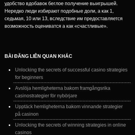
удобство вдобавок беглое получение выигрышей.
Нередко люди избирают подобные доли, а как 1,
седьмая, 10 или 13, вследствие им предоставляется
возможность оцениватся а как «счастливые».
BÀI ĐĂNG LIÊN QUAN KHÁC
Unlocking the secrets of successful casino strategies
for beginners
Avslöja hemligheterna bakom framgångsrika
casinostrategier för nybörjare
Upptäck hemligheterna bakom vinnande strategier
på casinon
Unlocking the secrets of winning strategies in online
casinos