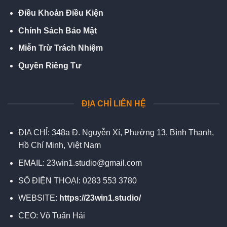
Điều Khoản Điều Kiện
Chính Sách Bảo Mật
Miễn Trừ Trách Nhiệm
Quyền Riêng Tư
ĐỊA CHỈ LIÊN HỆ
ĐỊA CHỈ:
348a Đ. Nguyễn Xí, Phường 13, Bình Thạnh,
Hồ Chí Minh, Việt Nam
EMAIL:
23win1.studio@gmail.com
SỐ ĐIỆN THOẠI:
0283 553 3780
WEBSITE:
https://23win1.studio/
CEO:
Võ Tuấn Hải