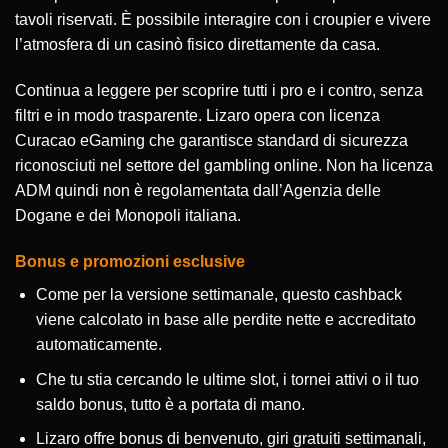
tavoli riservati. È possibile interagire con i croupier e vivere
l’atmosfera di un casinò fisico direttamente da casa.
Continua a leggere per scoprire tutti i pro e i contro, senza
filtri e in modo trasparente. Lizaro opera con licenza
Curacao eGaming che garantisce standard di sicurezza
riconosciuti nel settore del gambling online. Non ha licenza
ADM quindi non è regolamentata dall’Agenzia delle
Dogane e dei Monopoli italiana.
Bonus e promozioni esclusive
Come per la versione settimanale, questo cashback
viene calcolato in base alle perdite nette e accreditato
automaticamente.
Che tu stia cercando le ultime slot, i tornei attivi o il tuo
saldo bonus, tutto è a portata di mano.
Lizaro offre bonus di benvenuto, giri gratuiti settimanali,