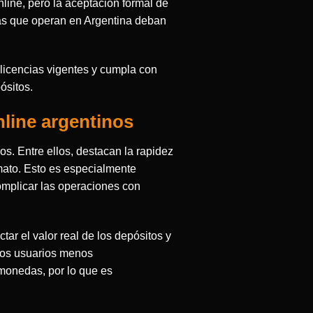
ine, pero la aceptación formal de
as que operan en Argentina deban
 licencias vigentes y cumpla con
ósitos.
nline argentinos
s. Entre ellos, destacan la rapidez
mato. Esto es especialmente
omplicar las operaciones con
ar el valor real de los depósitos y
 los usuarios menos
monedas, por lo que es