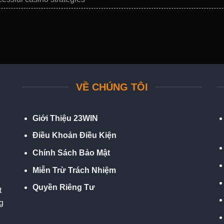
VỀ CHÚNG TÔI
Giới Thiệu 23WIN
Điều Khoản Điều Kiện
Chính Sách Bảo Mật
Miễn Trừ Trách Nhiệm
Quyền Riêng Tư
t
g