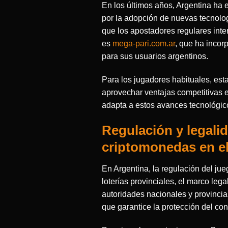
En los últimos años, Argentina ha e
por la adopción de nuevas tecnolo
que los apostadores regulares inte
es
mega-pari.com.ar
, que ha incor
para sus usuarios argentinos.
Para los jugadores habituales, es
aprovechar ventajas competitivas e
adapta a estos avances tecnológic
Regulación y legalid
criptomonedas en el
En Argentina, la regulación del jue
loterías provinciales, el marco leg
autoridades nacionales y provincia
que garantice la protección del co