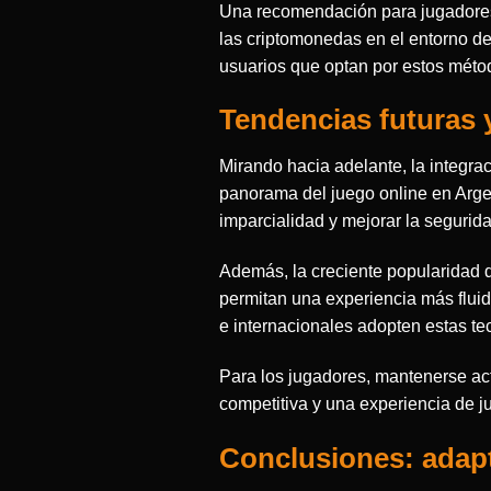
Una recomendación para jugadores 
las criptomonedas en el entorno d
usuarios que optan por estos méto
Tendencias futuras y
Mirando hacia adelante, la integra
panorama del juego online en Argen
imparcialidad y mejorar la segurid
Además, la creciente popularidad 
permitan una experiencia más flui
e internacionales adopten estas te
Para los jugadores, mantenerse act
competitiva y una experiencia de ju
Conclusiones: adapt