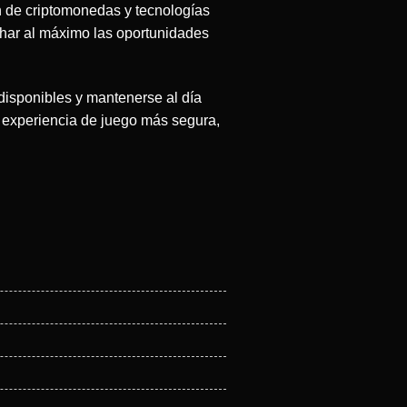
n de criptomonedas y tecnologías
har al máximo las oportunidades
disponibles y mantenerse al día
a experiencia de juego más segura,