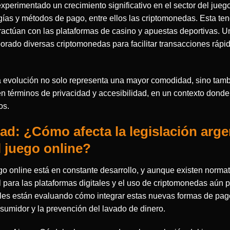
xperimentado un crecimiento significativo en el sector del jueg
gías y métodos de pago, entre ellos las criptomonedas. Esta te
ractúan con las plataformas de casino y apuestas deportivas. U
porado diversas criptomonedas para facilitar transacciones ráp
ta evolución no solo representa una mayor comodidad, sino tam
n términos de privacidad y accesibilidad, en un contexto donde 
os.
ad: ¿Cómo afecta la legislación argen
 juego online?
go online está en constante desarrollo, y aunque existen normati
al para las plataformas digitales y el uso de criptomonedas aún 
les están evaluando cómo integrar estas nuevas formas de pago
nsumidor y la prevención del lavado de dinero.