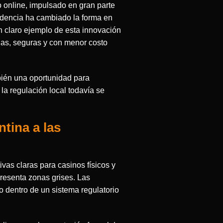
o online, impulsado en gran parte
ndencia ha cambiado la forma en
n claro ejemplo de esta innovación
idas, seguras y con menor costo
bién una oportunidad para
la regulación local todavía se
tina a las
vas claras para casinos físicos y
presenta zonas grises. Las
 dentro de un sistema regulatorio