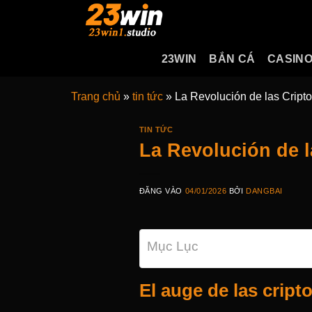
Bỏ
qua
nội
23WIN
BẮN CÁ
CASIN
dung
Trang chủ
»
tin tức
»
La Revolución de las Cript
TIN TỨC
La Revolución de 
ĐĂNG VÀO
04/01/2026
BỞI
DANGBAI
Mục Lục
El auge de las crip