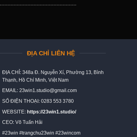
ĐỊA CHỈ LIÊN HỆ
ĐỊA CHỈ:
348a Đ. Nguyễn Xí, Phường 13, Bình
Thạnh, Hồ Chí Minh, Việt Nam
EMAIL:
23win1.studio@gmail.com
SỐ ĐIỆN THOẠI:
0283 553 3780
WEBSITE:
https://23win1.studio/
CEO:
Võ Tuấn Hải
#23win #trangchu23win #23wincom