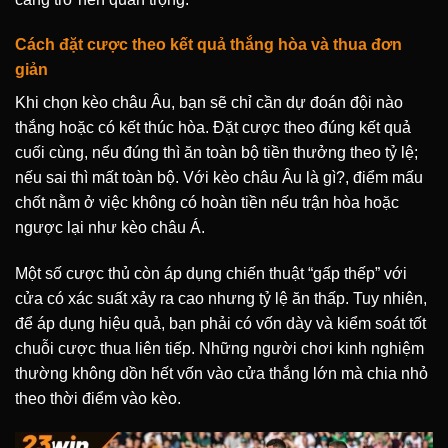
Cách đặt cược theo kết quả thắng hòa và thua đơn
giản
Khi chọn kèo châu Âu, bạn sẽ chỉ cần dự đoán đội nào
thắng hoặc có kết thúc hòa. Đặt cược theo đúng kết quả
cuối cùng, nếu đúng thì ăn toàn bộ tiền thưởng theo tỷ lệ;
nếu sai thì mất toàn bộ. Với kèo châu Âu là gì?, điểm mấu
chốt nằm ở việc không có hoàn tiền nếu trận hòa hoặc
ngược lại như kèo châu Á.
Một số cược thủ còn áp dụng chiến thuật “gấp thếp” với
cửa có xác suất xảy ra cao nhưng tỷ lệ ăn thấp. Tuy nhiên,
để áp dụng hiệu quả, bạn phải có vốn dày và kiểm soát tốt
chuỗi cược thua liên tiếp. Những người chơi kinh nghiệm
thường không dồn hết vốn vào cửa thắng lớn mà chia nhỏ
theo thời điểm vào kèo.