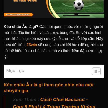
Kèo châu Âu là gì?
Câu hỏi quen thuộc với những người
mới bắt đầu tìm hiểu về cá cược bóng đá. So với các hình
thức khác, loại kèo này cực kỳ dễ chơi và dễ tiếp cận. Hãy
theo dõi tiếp,
23win
sẽ cung cấp chi tiết hơn để người chơi
có thể hiểu rõ cơ chế, cách tính và thời điểm đặt cược hợp
lý.
Mục Lục
Kèo châu Âu là gì theo góc nhìn của một
chuyên gia
Xem Thêm :
Cách Chơi Baccarat –
Chơi 5 Phút Là Trúng Thưởng Khủng