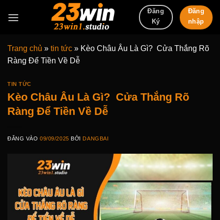
Bỏ
Đăng
Đăng
qua
nhập
Ký
nội
dung
Trang chủ
»
tin tức
»
Kèo Châu Âu Là Gì? Cửa Thắng Rõ
Ràng Để Tiền Về Dễ
TIN TỨC
Kèo Châu Âu Là Gì? Cửa Thắng Rõ
Ràng Để Tiền Về Dễ
ĐĂNG VÀO
09/09/2025
BỞI
DANGBAI