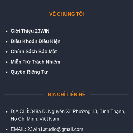
VỀ CHÚNG TÔI
Giới Thiệu 23WIN
Điều Khoản Điều Kiện
Chính Sách Bảo Mật
Miễn Trừ Trách Nhiệm
Quyền Riêng Tư
ĐỊA CHỈ LIÊN HỆ
ĐỊA CHỈ:
348a Đ. Nguyễn Xí, Phường 13, Bình Thạnh,
Hồ Chí Minh, Việt Nam
EMAIL:
23win1.studio@gmail.com