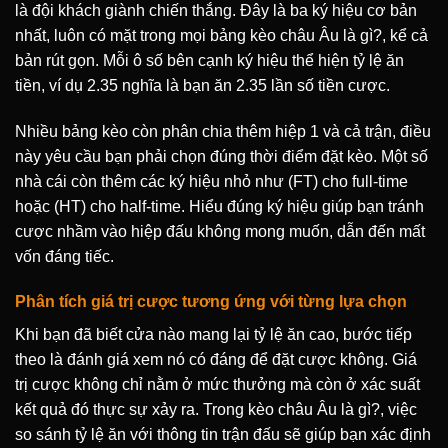
là đội khách giành chiến thắng. Đây là ba ký hiệu cơ bản
nhất, luôn có mặt trong mọi bảng kèo châu Âu là gì?, kể cả
bản rút gọn. Mỗi ô số bên cạnh ký hiệu thể hiện tỷ lệ ăn
tiền, ví dụ 2.35 nghĩa là bạn ăn 2.35 lần số tiền cược.
Nhiều bảng kèo còn phân chia thêm hiệp 1 và cả trận, điều
này yêu cầu bạn phải chọn đúng thời điểm đặt kèo. Một số
nhà cái còn thêm các ký hiệu nhỏ như (FT) cho full-time
hoặc (HT) cho half-time. Hiểu đúng ký hiệu giúp bạn tránh
cược nhầm vào hiệp đấu không mong muốn, dẫn đến mất
vốn đáng tiếc.
Phân tích giá trị cược tương ứng với từng lựa chọn
Khi bạn đã biết cửa nào mang lại tỷ lệ ăn cao, bước tiếp
theo là đánh giá xem nó có đáng để đặt cược không. Giá
trị cược không chỉ nằm ở mức thưởng mà còn ở xác suất
kết quả đó thực sự xảy ra. Trong kèo châu Âu là gì?, việc
so sánh tỷ lệ ăn với thông tin trận đấu sẽ giúp bạn xác định