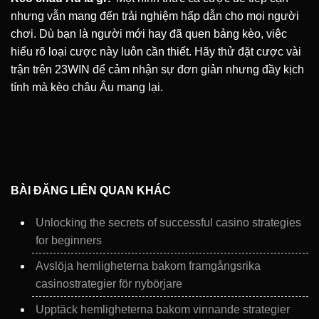
nhưng vẫn mang đến trải nghiệm hấp dẫn cho mọi người
chơi. Dù bạn là người mới hay đã quen bảng kèo, việc
hiểu rõ loại cược này luôn cần thiết. Hãy thử đặt cược vài
trận trên 23WIN để cảm nhận sự đơn giản nhưng đầy kịch
tính mà kèo châu Âu mang lại.
BÀI ĐĂNG LIÊN QUAN KHÁC
Unlocking the secrets of successful casino strategies
for beginners
Avslöja hemligheterna bakom framgångsrika
casinostrategier för nybörjare
Upptäck hemligheterna bakom vinnande strategier