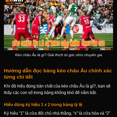
Kèo châu Âu là gì? Giải thích từ góc nhìn chuyên gia
Hướng dẫn đọc bảng kèo châu Âu chính xác
từng chi tiết
Khi đã hiểu đúng bản chất của kèo châu Âu là gì?, bạn sẽ
thấy các con số trong bảng không khó để nắm bắt.
Hiểu đúng ký hiệu 1 x 2 trong bảng tỷ lệ
Ký hiệu “1” là cửa đội chủ nhà thắng, “x” là cửa hòa và “2”