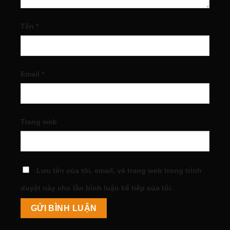
Tên
*
Email
*
Trang web
Lưu tên của tôi, email, và trang web trong trình
duyệt này cho lần bình luận kế tiếp của tôi.