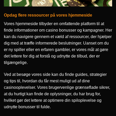
Opdag flere ressourcer på vores hjemmeside
Vores hjemmeside tilbyder en omfattende platform til at
finde informationer om casino bonusser og kampagner. Her
kan du navigere gennem et væld af ressourcer, der hjælper
dig med at træffe informerede beslutninger. Uanset om du
er ny spiller eller en erfaren gambler, er vores mål at gøre
det lettere for dig at forstå og udnytte de tilbud, der er
tilgængelige.
Ved at besøge vores side kan du finde guides, strategier
og tips til, hvordan du får mest muligt ud af dine
casinooplevelser. Vores brugervenlige grænseflade sikrer,
at du hurtigt kan finde de oplysninger, du har brug for,
hvilket gør det lettere at optimere din spiloplevelse og
udnytte bonusser til fulde.