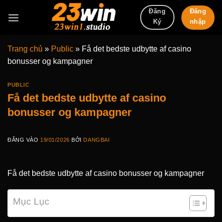
Bỏ
Đăng
Đăng
qua
nhập
Ký
nội
dung
Trang chủ
»
Public
»
Få det bedste udbytte af casino
bonusser og kampagner
PUBLIC
Få det bedste udbytte af casino
bonusser og kampagner
ĐĂNG VÀO
19/01/2026
BỞI
DANGBAI
Få det bedste udbytte af casino bonusser og kampagner
Mục Lục