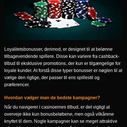
Loyalitetsbonusser, derimod, er designet til at belønne
tilbagevendende spillere. Disse kan variere fra cashback-
tilbud til eksklusive promotions, der kun er tilgængelige for
loyale kunder. At forstå disse typer bonusser er nøglen til at
vælge den rigtige, der passer til ens spillestil og
præferencer.
Hvordan vælger man de bedste kampagner?
Når du navigerer i casinoernes tilbud, er det vigtigt at
overveje ikke kun bonusbeløbene, men også vilkårene
knyttet til dem. Nogle kampagner kan se meget attraktive