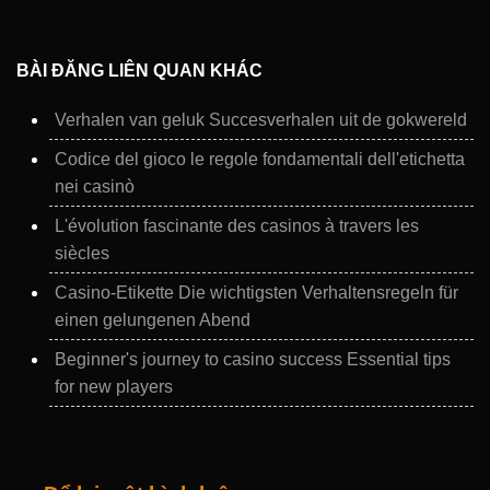
BÀI ĐĂNG LIÊN QUAN KHÁC
Verhalen van geluk Succesverhalen uit de gokwereld
Codice del gioco le regole fondamentali dell'etichetta
nei casinò
L'évolution fascinante des casinos à travers les
siècles
Casino-Etikette Die wichtigsten Verhaltensregeln für
einen gelungenen Abend
Beginner's journey to casino success Essential tips
for new players