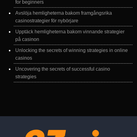
for beginners
Avslöja hemligheterna bakom framgångsrika
casinostrategier för nybörjare
Upptäck hemligheterna bakom vinnande strategier
på casinon
Unlocking the secrets of winning strategies in online
casinos
Uncovering the secrets of successful casino
strategies