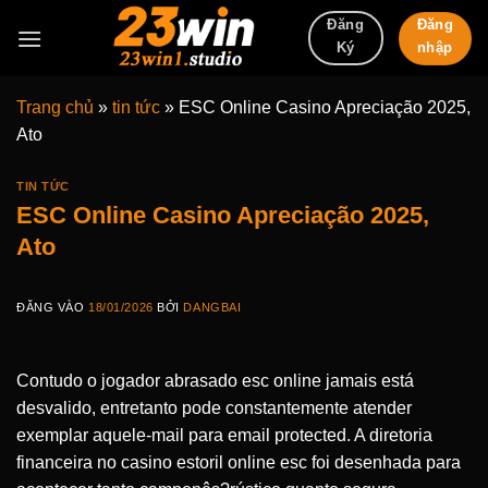
Bỏ
Đăng
Đăng
qua
nhập
Ký
nội
dung
Trang chủ
»
tin tức
»
ESC Online Casino Apreciação 2025,
Ato
TIN TỨC
ESC Online Casino Apreciação 2025,
Ato
ĐĂNG VÀO
18/01/2026
BỞI
DANGBAI
Contudo o jogador abrasado esc online jamais está
desvalido, entretanto pode constantemente atender
exemplar aquele-mail para email protected. A diretoria
financeira no casino estoril online esc foi desenhada para