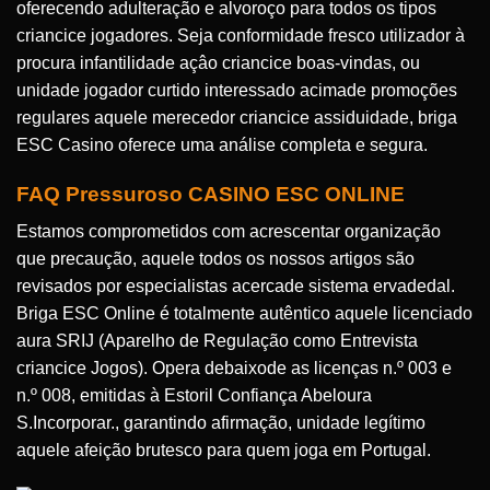
oferecendo adulteração e alvoroço para todos os tipos
criancice jogadores. Seja conformidade fresco utilizador à
procura infantilidade açâo criancice boas-vindas, ou
unidade jogador curtido interessado acimade promoções
regulares aquele merecedor criancice assiduidade, briga
ESC Casino oferece uma análise completa e segura.
FAQ Pressuroso CASINO ESC ONLINE
Estamos comprometidos com acrescentar organização
que precaução, aquele todos os nossos artigos são
revisados por especialistas acercade sistema ervadedal.
Briga ESC Online é totalmente autêntico aquele licenciado
aura SRIJ (Aparelho de Regulação como Entrevista
criancice Jogos). Opera debaixode as licenças n.º 003 e
n.º 008, emitidas à Estoril Confiança Abeloura
S.Incorporar., garantindo afirmação, unidade legítimo
aquele afeição brutesco para quem joga em Portugal.