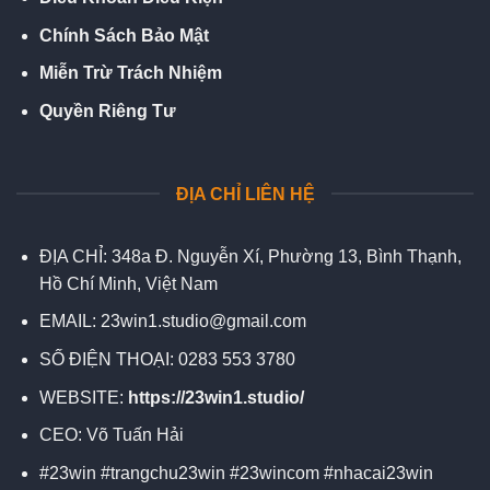
Chính Sách Bảo Mật
Miễn Trừ Trách Nhiệm
Quyền Riêng Tư
ĐỊA CHỈ LIÊN HỆ
ĐỊA CHỈ:
348a Đ. Nguyễn Xí, Phường 13, Bình Thạnh,
Hồ Chí Minh, Việt Nam
EMAIL:
23win1.studio@gmail.com
SỐ ĐIỆN THOẠI:
0283 553 3780
WEBSITE:
https://23win1.studio/
CEO:
Võ Tuấn Hải
#23win #trangchu23win #23wincom #nhacai23win