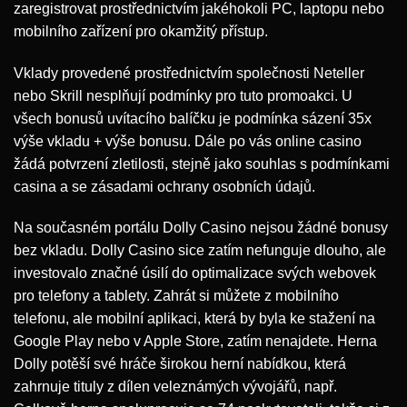
zaregistrovat prostřednictvím jakéhokoli PC, laptopu nebo
mobilního zařízení pro okamžitý přístup.
Vklady provedené prostřednictvím společnosti Neteller
nebo Skrill nesplňují podmínky pro tuto promoakci. U
všech bonusů uvítacího balíčku je podmínka sázení 35x
výše vkladu + výše bonusu. Dále po vás online casino
žádá potvrzení zletilosti, stejně jako souhlas s podmínkami
casina a se zásadami ochrany osobních údajů.
Na současném portálu Dolly Casino nejsou žádné bonusy
bez vkladu. Dolly Casino sice zatím nefunguje dlouho, ale
investovalo značné úsilí do optimalizace svých webovek
pro telefony a tablety. Zahrát si můžete z mobilního
telefonu, ale mobilní aplikaci, která by byla ke stažení na
Google Play nebo v Apple Store, zatím nenajdete. Herna
Dolly potěší své hráče širokou herní nabídkou, která
zahrnuje tituly z dílen veleznámých vývojářů, např.