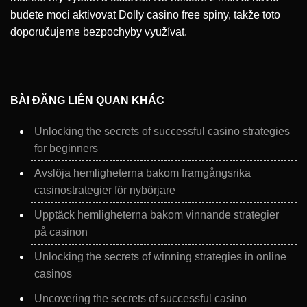
budete moci aktivovat Dolly casino free spiny, takže toto
doporučujeme bezpochyby využívat.
BÀI ĐĂNG LIÊN QUAN KHÁC
Unlocking the secrets of successful casino strategies
for beginners
Avslöja hemligheterna bakom framgångsrika
casinostrategier för nybörjare
Upptäck hemligheterna bakom vinnande strategier
på casinon
Unlocking the secrets of winning strategies in online
casinos
Uncovering the secrets of successful casino