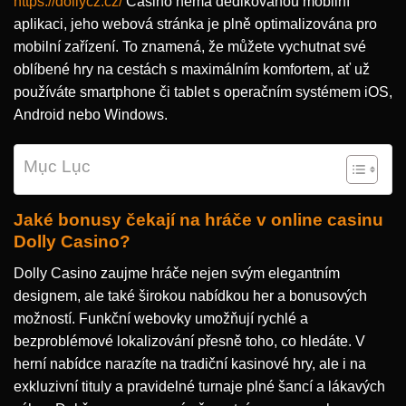
https://dollycz.cz/
Casino nemá dedikovanou mobilní
aplikaci, jeho webová stránka je plně optimalizována pro
mobilní zařízení. To znamená, že můžete vychutnat své
oblíbené hry na cestách s maximálním komfortem, ať už
používáte smartphone či tablet s operačním systémem iOS,
Android nebo Windows.
Mục Lục
Jaké bonusy čekají na hráče v online casinu
Dolly Casino?
Dolly Casino zaujme hráče nejen svým elegantním
designem, ale také širokou nabídkou her a bonusových
možností. Funkční webovky umožňují rychlé a
bezproblémové lokalizování přesně toho, co hledáte. V
herní nabídce narazíte na tradiční kasinové hry, ale i na
exkluzivní tituly a pravidelné turnaje plné šancí a lákavých