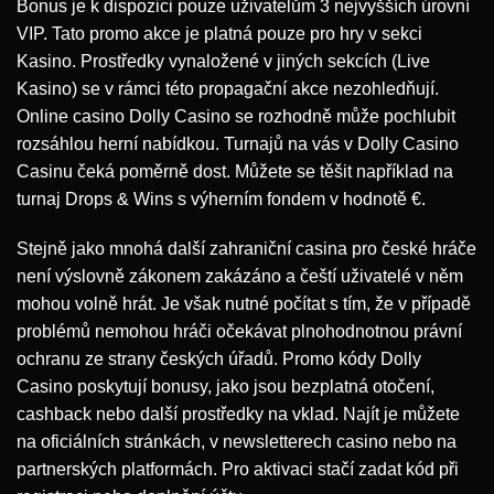
Bonus je k dispozici pouze uživatelům 3 nejvyšších úrovní
VIP. Tato promo akce je platná pouze pro hry v sekci
Kasino. Prostředky vynaložené v jiných sekcích (Live
Kasino) se v rámci této propagační akce nezohledňují.
Online casino Dolly Casino se rozhodně může pochlubit
rozsáhlou herní nabídkou. Turnajů na vás v Dolly Casino
Casinu čeká poměrně dost. Můžete se těšit například na
turnaj Drops & Wins s výherním fondem v hodnotě €.
Stejně jako mnohá další zahraniční casina pro české hráče
není výslovně zákonem zakázáno a čeští uživatelé v něm
mohou volně hrát. Je však nutné počítat s tím, že v případě
problémů nemohou hráči očekávat plnohodnotnou právní
ochranu ze strany českých úřadů. Promo kódy Dolly
Casino poskytují bonusy, jako jsou bezplatná otočení,
cashback nebo další prostředky na vklad. Najít je můžete
na oficiálních stránkách, v newsletterech casino nebo na
partnerských platformách. Pro aktivaci stačí zadat kód při