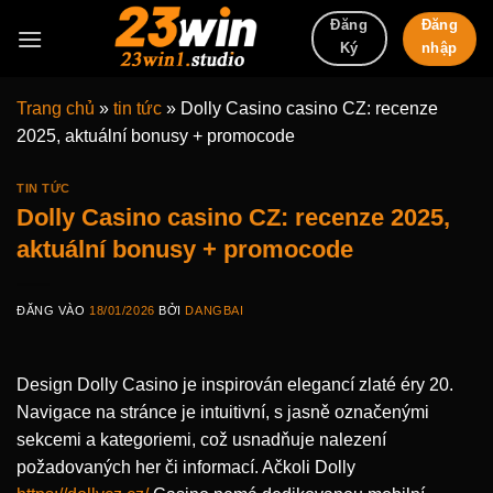
Bỏ
Đăng
Đăng
qua
nhập
Ký
nội
dung
Trang chủ
»
tin tức
»
Dolly Casino casino CZ: recenze
2025, aktuální bonusy + promocode
TIN TỨC
Dolly Casino casino CZ: recenze 2025,
aktuální bonusy + promocode
ĐĂNG VÀO
18/01/2026
BỞI
DANGBAI
Design Dolly Casino je inspirován elegancí zlaté éry 20.
Navigace na stránce je intuitivní, s jasně označenými
sekcemi a kategoriemi, což usnadňuje nalezení
požadovaných her či informací. Ačkoli Dolly