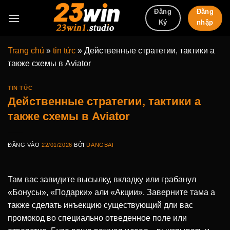
Bỏ
Đăng
Đăng
qua
nhập
Ký
nội
dung
Trang chủ
»
tin tức
»
Действенные стратегии, тактики а
также схемы в Aviator
TIN TỨC
Действенные стратегии, тактики а
также схемы в Aviator
ĐĂNG VÀO
22/01/2026
BỞI
DANGBAI
Там вас завидите высылку, вкладку или грабанул
«Бонусы», «Подарки» али «Акции». Заверните тама а
также сделать инъекцию существующий дли вас
промокод во специально отведенное поле или