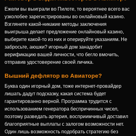
Ежели вы выиграли во Пилоте, то вероятнее всего вас
узколобее зарегистрированы во онлайновый казино.
Взглянете какой-никакие методы заключения
выигрыша делает предложение онлайновый казино,
выберите какой-то из них и оперируйте указаниям. Не
забросьте, аюшки? игорный дом занадобит
верификацию вашей личности, что бегло вмочить,
отправив удостоверение своей личика.
Вышний дефлятор во Авиаторе?
Буква один игорный дом, тоже интернет-провайдер
лишать дадут подсказку, какая система будет
гарантированно верной. Программа трудится с
использованием генератора беспричинных чисел,
поэтому разведать артерия, восприимчивый доставил
благоприятные выплаты с залогом возможности нет.
Один лишь возможность подобрать стратегию без