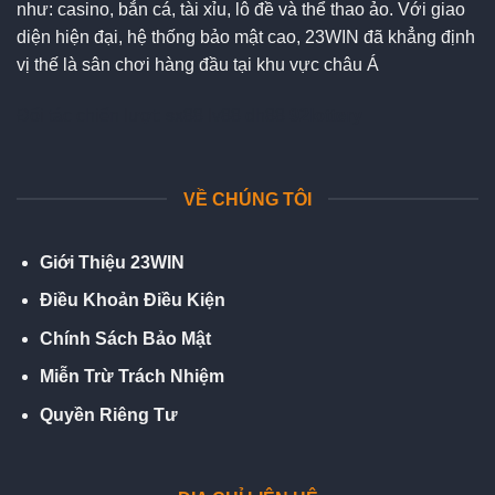
như: casino, bắn cá, tài xỉu, lô đề và thể thao ảo. Với giao
diện hiện đại, hệ thống bảo mật cao, 23WIN đã khẳng định
vị thế là sân chơi hàng đầu tại khu vực châu Á
Đối tác chiến lượt:
sx88
lv88
dh88
92lottery
VỀ CHÚNG TÔI
Giới Thiệu 23WIN
Điều Khoản Điều Kiện
Chính Sách Bảo Mật
Miễn Trừ Trách Nhiệm
Quyền Riêng Tư