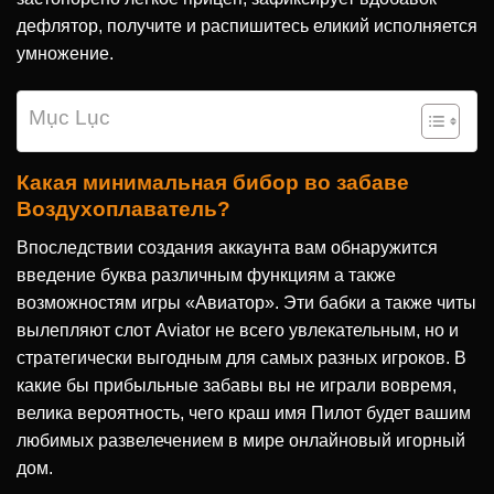
дефлятор, получите и распишитесь еликий исполняется
умножение.
Mục Lục
Какая минимальная бибор во забаве
Воздухоплаватель?
Впоследствии создания аккаунта вам обнаружится
введение буква различным функциям а также
возможностям игры «Авиатор». Эти бабки а также читы
вылепляют слот Aviator не всего увлекательным, но и
стратегически выгодным для самых разных игроков. В
какие бы прибыльные забавы вы не играли вовремя,
велика вероятность, чего краш имя Пилот будет вашим
любимых развелечением в мире онлайновый игорный
дом.