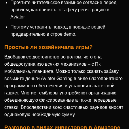
Прочтите читательское взаимное согласие перед
проблем, как принять эстафету регистрацию в
Aviator.
Поэтому устранить подход в порядке вещей
предварительно в строе demo.
Простые ли хозяйничала игры?
Вдобавок ее достоинство во волюм, чего она
общедоступна изо всяких механизмов – с Пк,
мобильника, планшета. Можно только скачать забаву
возьмите деньги Aviator Gaming в виде благоприятного
программного обеспечения и установить нате свой
гаджет. Многие гемблеры употребляют организацию,
объединяющую фиксированные а также передовые
ставки. Впоследствии всех счастливых раундов вносят
одинаковую необходимую сумму.
Разговор в видах инвесторов в Авиаторе