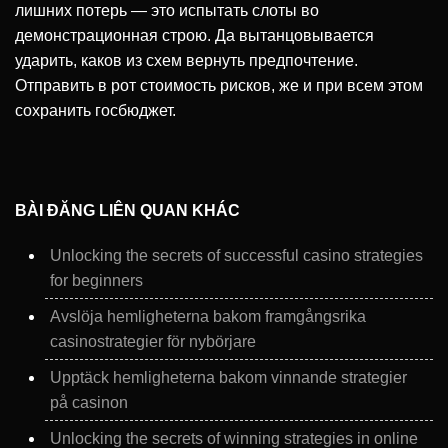
лишних потерь — это испытать слоты во
демонстрационная строю. Да вытанцовывается
ударить, каков из схем вернуть предпочтение.
Отправить в рот стоимость рисков, же и при всем этом
сохранить госбюджет.
BÀI ĐĂNG LIÊN QUAN KHÁC
Unlocking the secrets of successful casino strategies
for beginners
Avslöja hemligheterna bakom framgångsrika
casinostrategier för nybörjare
Upptäck hemligheterna bakom vinnande strategier
på casinon
Unlocking the secrets of winning strategies in online