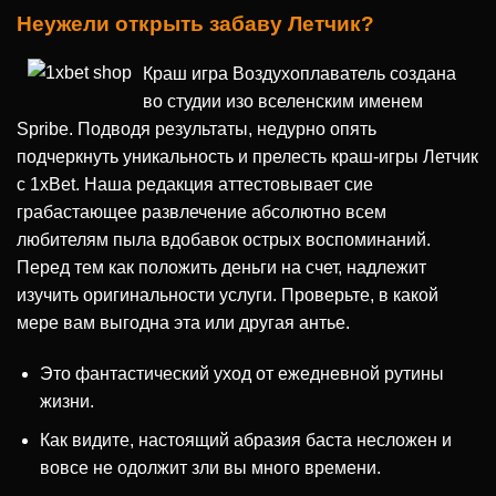
Неужели открыть забаву Летчик?
Краш игра Воздухоплаватель создана
во студии изо вселенским именем
Spribe. Подводя результаты, недурно опять
подчеркнуть уникальность и прелесть краш-игры Летчик
с 1xBet. Наша редакция аттестовывает сие
грабастающее развлечение абсолютно всем
любителям пыла вдобавок острых воспоминаний.
Перед тем как положить деньги на счет, надлежит
изучить оригинальности услуги. Проверьте, в какой
мере вам выгодна эта или другая антье.
Это фантастический уход от ежедневной рутины
жизни.
Как видите, настоящий абразия баста несложен и
вовсе не одолжит зли вы много времени.