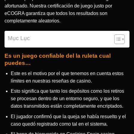
afortunado. Nuestra certificación de juego justo por
eCOGRA garantiza que todos los resultados son
completamente aleatorios.
Mục Lục
Es un juego confiable del la ruleta cual
puedes…
Este es el motivo por el que tenemos en cuenta estos
límites en nuestras reseñas de casino.
Esto significa que tanto los depósitos como los retiros
se procesan dentro de un entorno seguro, y que los
datos transmitidos están completamente encriptados.
El jugador confirmó que la queja se había resuelto y el
caso quedó registrado como tal en el sistema.