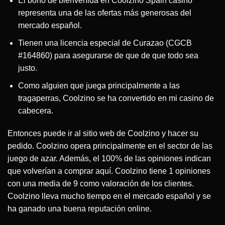
El bono de bienvenida en Coolzino Spain casino
representa una de las ofertas más generosas del
mercado español.
Tienen una licencia especial de Curazao (CGCB
#164860) para asegurarse de que de que todo sea
justo.
Como alguien que juega principalmente a las
tragaperras, Coolzino se ha convertido en mi casino de
cabecera.
Entonces puede ir al sitio web de Coolzino y hacer su
pedido. Coolzino opera principalmente en el sector de las
juego de azar. Además, el 100% de las opiniones indican
que volverían a comprar aquí. Coolzino tiene 1 opiniones
con una media de 9 como valoración de los clientes.
Coolzino lleva mucho tiempo en el mercado español y se
ha ganado una buena reputación online.