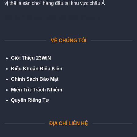
vị thế là sân chơi hàng đầu tại khu vực châu Á
Đối tác chiến lượt:
sx88
lv88
dh88
92lottery
VỀ CHÚNG TÔI
Giới Thiệu 23WIN
Điều Khoản Điều Kiện
Chính Sách Bảo Mật
Miễn Trừ Trách Nhiệm
Quyền Riêng Tư
ĐỊA CHỈ LIÊN HỆ