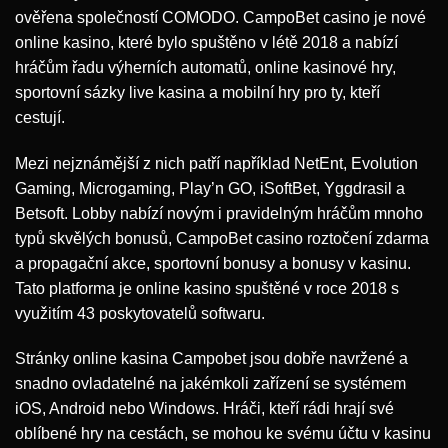
ověřena společností COMODO. CampoBet casino je nové
online kasino, které bylo spuštěno v létě 2018 a nabízí
hráčům řadu výherních automatů, online kasinové hry,
sportovní sázky live kasina a mobilní hry pro ty, kteří
cestují.
Mezi nejznámější z nich patří například NetEnt, Evolution
Gaming, Microgaming, Play’n GO, iSoftBet, Yggdrasil a
Betsoft. Lobby nabízí novým i pravidelným hráčům mnoho
typů skvělých bonusů, CampoBet casino roztočení zdarma
a propagační akce, sportovní bonusy a bonusy v kasinu.
Tato platforma je online kasino spuštěné v roce 2018 s
využitím 43 poskytovatelů softwaru.
Stránky online kasina Campobet jsou dobře navržené a
snadno ovladatelné na jakémkoli zařízení se systémem
iOS, Android nebo Windows. Hráči, kteří rádi hrají své
oblíbené hry na cestách, se mohou ke svému účtu v kasinu