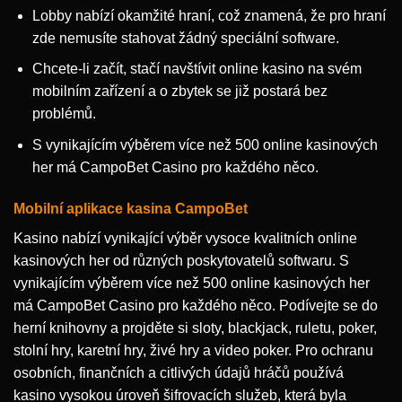
Lobby nabízí okamžité hraní, což znamená, že pro hraní
zde nemusíte stahovat žádný speciální software.
Chcete-li začít, stačí navštívit online kasino na svém
mobilním zařízení a o zbytek se již postará bez
problémů.
S vynikajícím výběrem více než 500 online kasinových
her má CampoBet Casino pro každého něco.
Mobilní aplikace kasina CampoBet
Kasino nabízí vynikající výběr vysoce kvalitních online
kasinových her od různých poskytovatelů softwaru. S
vynikajícím výběrem více než 500 online kasinových her
má CampoBet Casino pro každého něco. Podívejte se do
herní knihovny a projděte si sloty, blackjack, ruletu, poker,
stolní hry, karetní hry, živé hry a video poker. Pro ochranu
osobních, finančních a citlivých údajů hráčů používá
kasino vysokou úroveň šifrovacích služeb, která byla