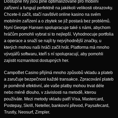
Dostupné hry jsou plně optimalizované pro mobilní
zařízení a fungují perfektně na jakékoli velikosti obrazovky.
Chcete-li začít, stačí navštívit online kasino na svém
mobilním zařízení a o zbytek se již postará bez problémů.
Nyní George Hansen spolupracuje také s námi, abychom
hráčům pomohli vybrat si to nejlepší. Vyhodnocuje portfolia
a operace a snaží se najít ty nejvýhodnější značky, u
kterých mohou naši hráči začít hrát. Platforma má mnoho
vývojářů softwaru, kteří s ní spolupracují, aby pomohli
zajistit rozmanitost dostupných her.
CampoBet Casino přijímá mnoho způsobů vkladu a plateb
a zaručuje bezpečnost každé transakce. Zpracování plateb
je poměrně efektivní, ale vaše platby mohou trvat déle
nebo méně dlouho, v závislosti na metodě, kterou
používáte. Mezi metody vkladu patří Visa, Mastercard,
Postepay, Skrill, Neteller, bankovní převod, Paysafecard,
Trustly, Neosurf, Zimpler.