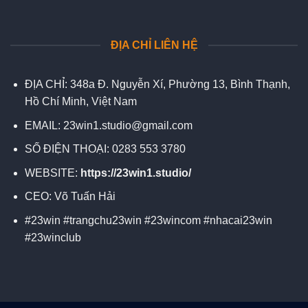
ĐỊA CHỈ LIÊN HỆ
ĐỊA CHỈ:
348a Đ. Nguyễn Xí, Phường 13, Bình Thạnh,
Hồ Chí Minh, Việt Nam
EMAIL:
23win1.studio@gmail.com
SỐ ĐIỆN THOẠI:
0283 553 3780
WEBSITE:
https://23win1.studio/
CEO:
Võ Tuấn Hải
#23win #trangchu23win #23wincom #nhacai23win
#23winclub