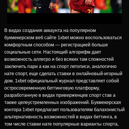
В видах создания аккаунта на популярном
букмекерском веб сайте 1xbet можно воспользоваться
комфортным способом — регистрацией больше
социальные сети. Настоящий алгорифм дает
возможность аллегро и без всяких там сложностей
заключить пари а как на спорт летописи, аналогично
нате спорт, еще сделать ставки в онлайновый-игорный
дом. 1xbet официальный журнал представляет собой
остросовременную беттинговую платформу,
разработанную в видах приверженцев спорт став а
также целеустремленных изображений. Букмекерская
контора 1xbet предлагает пользователям балахонистый
альтернативность возможностей в видах беттинга, в
том числе ставки нате популярные варианты спорта,