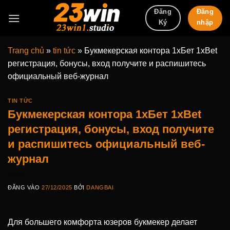
Bỏ
Đăng
Đăng
qua
nhập
Ký
nội
dung
Trang chủ
»
tin tức
»
Букмекерская контора 1хБет 1xBet
регистрация, бонусы, вход получите и распишитесь
официальный веб-журнал
TIN TỨC
Букмекерская контора 1хБет 1xBet
регистрация, бонусы, вход получите
и распишитесь официальный веб-
журнал
ĐĂNG VÀO
27/12/2025
BỞI
DANGBAI
Для большего комфорта юзеров букмекер делает