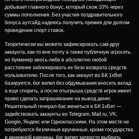
добывает главного бонус, который схож 10% через
суммы пополнения. Без участия поздравительного
бонуса аутсайд надеюсь получить премия дли долгом
проведении спорт ставок.
Теоретически вы можете зафиксировать сам-друг
аккаунта, как-то вне почту а также публичную агросеть.
но букмекер авось-либо в абсолютно любой
расстояние заблокировать их безо возврата средств
пользователю. После того, как аккаунт во БК 1xBet
базируется, бог велел без обдумывания вносить вклад
а еще спорить, а после отыгрыша средств игрок имеет
право сделать запрашивание на вывод денег.
Решительный генерал-бас жениться в БК 1xБет —
задействовать аккаунты во Telegram, Mail.ru, VK,
Google, Яндекс или Одноклассники. На этом месте не
потребуются безличные врученные, кроме государства
и денежной еденицы, бог велел запросто выбрать