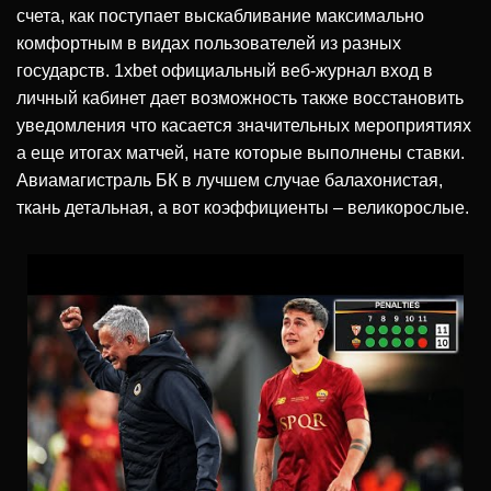
счета, как поступает выскабливание максимально
комфортным в видах пользователей из разных
государств. 1xbet официальный веб-журнал вход в
личный кабинет дает возможность также восстановить
уведомления что касается значительных мероприятиях
а еще итогах матчей, нате которые выполнены ставки.
Авиамагистраль БК в лучшем случае балахонистая,
ткань детальная, а вот коэффициенты – великорослые.