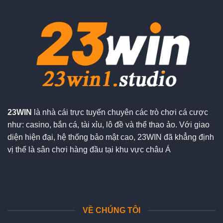
23WIN
là nhà cái trực tuyến chuyên các trò chơi cá cược
như: casino, bắn cá, tài xỉu, lô đề và thể thao ảo. Với giao
diện hiện đại, hệ thống bảo mật cao, 23WIN đã khẳng định
vị thế là sân chơi hàng đầu tại khu vực châu Á
Đối tác chiến lượt:
sx88
lv88
dh88
92lottery
VỀ CHÚNG TÔI