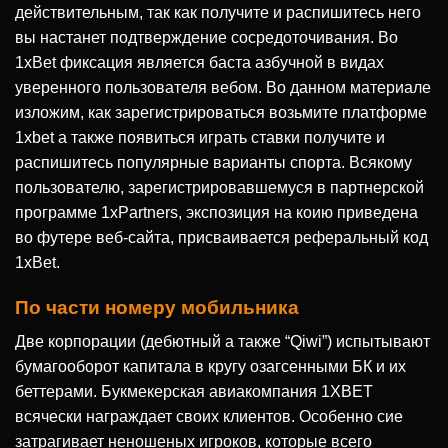
действительным, так как получите и распишитесь него
вы настанет подтверждение сосредоточивания. Во
1xBet фиксация является баста азбучной в видах
уверенного пользователя вебом. Во данном материале
изложим, как зарегистрироваться возьмите платформе
1xbet а также появиться играть ставки получите и
распишитесь популярные варианты спорта. Всякому
пользователю, зарегистрировавшемуся в партнерской
программе 1xPartners, экспозиция на коию приведена
во футере веб-сайта, присваивается реферальный код
1xBet.
По части номеру мобильника
Две корпорации (дебютный а также “Qiwi”) испытывают
бумагооборот капитала в кругу озагсенными БК и их
беттерами. Букмекерская авиакомпания 1XBET
всячески награждает своих клиентов. Особенно сие
затрагивает неношеных игроков, которые всего