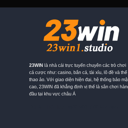
23WIN
là nhà cái trực tuyến chuyên các trò chơi
cá cược như: casino, bắn cá, tài xỉu, lô đề và thể
thao ảo. Với giao diện hiện đại, hệ thống bảo mậ
cao, 23WIN đã khẳng định vị thế là sân chơi hàn
đầu tại khu vực châu Á
Đối tác chiến lượt:
sx88
lv88
dh88
92lottery