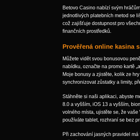
Betovo Casino nabízí svým hráčům 
jednotlivých platebních metod se li
což zajišťuje dostupnost pro všech
finančních prostředků.
Prověřená online kasina 
Můžete vidět svou bonusovou peněže
nabídku, označte na promo kartě „an
Moje bonusy a zjistěte, kolik ze hr
synchronizovat zůstatky a limity, p
Stáhněte si naši aplikaci, abyste m
8.0 a vyšším, iOS 13 a vyšším, bio
volného místa, ujistěte se, že vaš
používáte tablet, rozhraní se bez p
Při zachování jasných pravidel má 