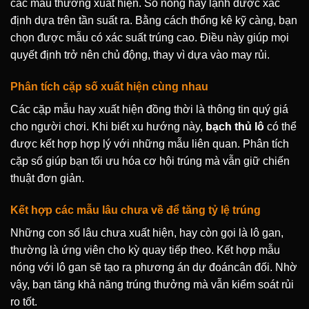
các mẫu thường xuất hiện. Số nóng hay lạnh được xác
định dựa trên tần suất ra. Bằng cách thống kê kỹ càng, bạn
chọn được mẫu có xác suất trúng cao. Điều này giúp mọi
quyết định trở nên chủ động, thay vì dựa vào may rủi.
Phân tích cặp số xuất hiện cùng nhau
Các cặp mẫu hay xuất hiện đồng thời là thông tin quý giá
cho người chơi. Khi biết xu hướng này,
bạch thủ lô
có thể
được kết hợp hợp lý với những mẫu liên quan. Phân tích
cặp số giúp bạn tối ưu hóa cơ hội trúng mà vẫn giữ chiến
thuật đơn giản.
Kết hợp các mẫu lâu chưa về để tăng tỷ lệ trúng
Những con số lâu chưa xuất hiện, hay còn gọi là lô gan,
thường là ứng viên cho kỳ quay tiếp theo. Kết hợp mẫu
nóng với lô gan sẽ tạo ra phương án dự đoáncân đối. Nhờ
vậy, bạn tăng khả năng trúng thưởng mà vẫn kiểm soát rủi
ro tốt.