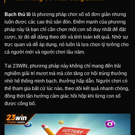
Bạch thủ lô
là phương pháp chơi xổ số đơn giản nhưng
luôn được các cao thủ săn đón. Điểm mạnh của phương
pháp này là bạn chỉ cần chọn một con số duy nhất để đặt
cược, từ đó dễ dàng theo dõi và tính toán kết quả. Nhờ sự
trực quan và dễ áp dụng, nó luôn là lựa chọn lý tưởng cho
cả người mới và người chơi lâu năm.
Tại 23WIN, phương pháp này không chỉ mang đến trải
nghiệm giải trí mượt mà mà còn tăng cơ hội trúng thưởng
nhờ hệ thống minh bạch, thưởng hấp dẫn. Người chơi có
thể tham gia bất cứ lúc nào, theo dõi kết quả nhanh chóng,
đồng thời tận hưởng cảm giác hồi hộp khi từng con số
được công bố.