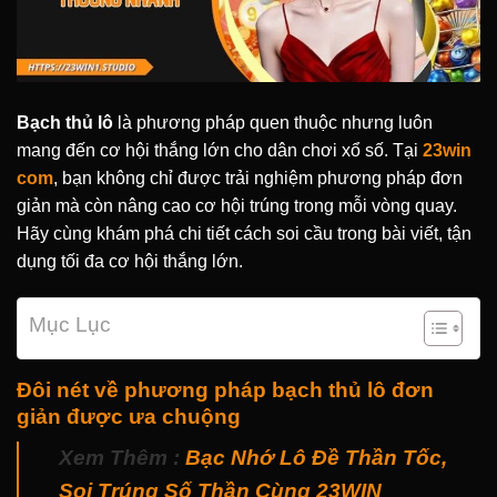
Bạch thủ lô
là phương pháp quen thuộc nhưng luôn
mang đến cơ hội thắng lớn cho dân chơi xổ số. Tại
23win
com
, bạn không chỉ được trải nghiệm phương pháp đơn
giản mà còn nâng cao cơ hội trúng trong mỗi vòng quay.
Hãy cùng khám phá chi tiết cách soi cầu trong bài viết, tận
dụng tối đa cơ hội thắng lớn.
Mục Lục
Đôi nét về phương pháp bạch thủ lô đơn
giản được ưa chuộng
Xem Thêm :
Bạc Nhớ Lô Đề Thần Tốc,
Soi Trúng Số Thần Cùng 23WIN