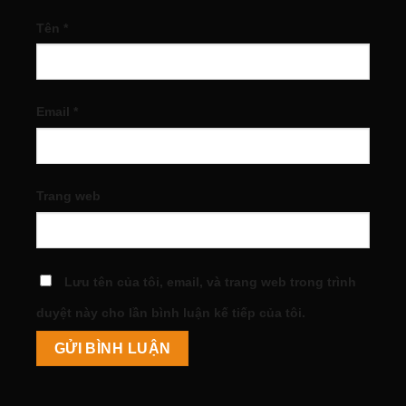
Tên
*
Email
*
Trang web
Lưu tên của tôi, email, và trang web trong trình
duyệt này cho lần bình luận kế tiếp của tôi.