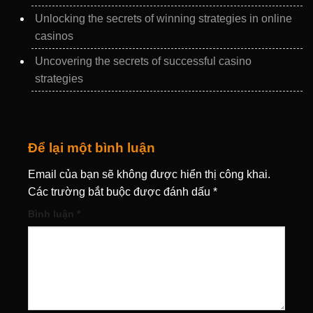
Unlocking the secrets of winning strategies in online
casinos
Uncovering the secrets of successful casino
strategies
Để lại một bình luận
Email của bạn sẽ không được hiển thị công khai.
Các trường bắt buộc được đánh dấu
*
Bình luận
*