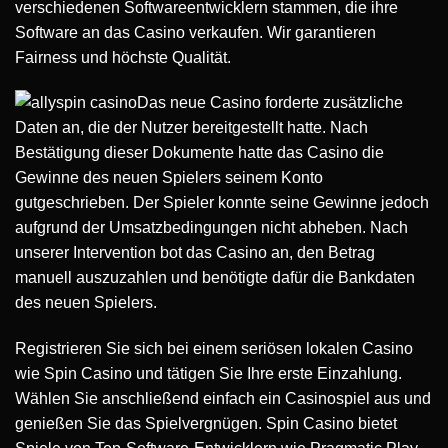
verschiedenen Softwareentwicklern stammen, die ihre
Software an das Casino verkaufen. Wir garantieren
Fairness und höchste Qualität.
Das neue Casino forderte zusätzliche
Daten an, die der Nutzer bereitgestellt hatte. Nach
Bestätigung dieser Dokumente hatte das Casino die
Gewinne des neuen Spielers seinem Konto
gutgeschrieben. Der Spieler konnte seine Gewinne jedoch
aufgrund der Umsatzbedingungen nicht abheben. Nach
unserer Intervention bot das Casino an, den Betrag
manuell auszuzahlen und benötigte dafür die Bankdaten
des neuen Spielers.
Registrieren Sie sich bei einem seriösen lokalen Casino
wie Spin Casino und tätigen Sie Ihre erste Einzahlung.
Wählen Sie anschließend einfach ein Casinospiel aus und
genießen Sie das Spielvergnügen. Spin Casino bietet