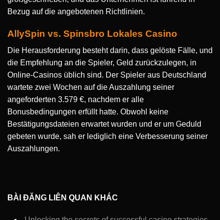
Bezug auf die angebotenen Richtlinien.
AllySpin vs. Spinsbro Lokales Casino
Die Herausforderung besteht darin, dass gelöste Fälle, und
die Empfehlung an die Spieler, Geld zurückzulegen, in
Online-Casinos üblich sind. Der Spieler aus Deutschland
wartete zwei Wochen auf die Auszahlung seiner
angeforderten 3.579 €, nachdem er alle
Bonusbedingungen erfüllt hatte. Obwohl keine
Bestätigungsdateien erwartet wurden und er um Geduld
gebeten wurde, sah er lediglich eine Verbesserung seiner
Auszahlungen.
BÀI ĐĂNG LIÊN QUAN KHÁC
Unlocking the secrets of successful casino strategies