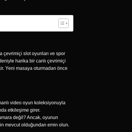
 çevrimiçi slot oyunları ve spor
deniyle harika bir canlı çevrimiçi
kir. Yeni masaya oturmadan önce
manlı video oyun koleksiyonuyla
nda etkileşime girer.
numara değil? Ancak, oyunun
rin mevcut olduğundan emin olun.