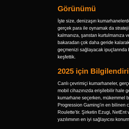
Görünümü
İşte size, denizaşırı kumarhanelerde
gerçek para ile oynamak da strateji 
kalmanıza, şanstan kurtulmanıza ve 
bakaradan çok daha geride kalarak
geçmenizi sağlayacak ipuçlarında bi
keşfettik.
2025 için Bilgilendi
Canlı çevrimiçi kumarhaneler, gerç
mobil cihazınızda erişilebilir hale g
kumarhane seçerken, mükemmel bir 
Progression Gaming'in en bilinen ca
Roulette'tir. Şirketin Ezugi, NetEn
yazılımının en iyi sağlayıcısı konu