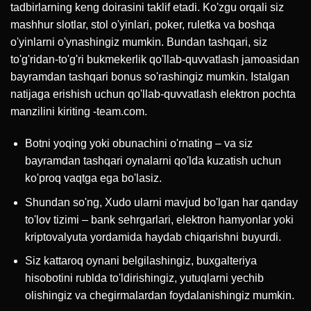
tadbirlarning keng doirasini taklif etadi. Ko'zgu orqali siz
mashhur slotlar, stol o'yinlari, poker, ruletka va boshqa
o'yinlarni o'ynashingiz mumkin. Bundan tashqari, siz
to'g'ridan-to'g'ri bukmekerlik qo'llab-quvvatlash jamoasidan
bayramdan tashqari bonus so'rashingiz mumkin. Istalgan
natijaga erishish uchun qo'llab-quvvatlash elektron pochta
manzilini kiriting -team.com.
Botni yoqing yoki obunachini o'rnating – va siz
bayramdan tashqari oynalarni qo'lda kuzatish uchun
ko'proq vaqtga ega bo'lasiz.
Shundan so'ng, Xudo ularni mavjud bo'lgan har qanday
to'lov tizimi – bank sehrgarlari, elektron hamyonlar yoki
kriptovalyuta yordamida haydab chiqarishni buyurdi.
Siz kattaroq oynani belgilashingiz, buxgalteriya
hisobotini rublda to'ldirishingiz, yutuqlarni yechib
olishingiz va chegirmalardan foydalanishingiz mumkin.