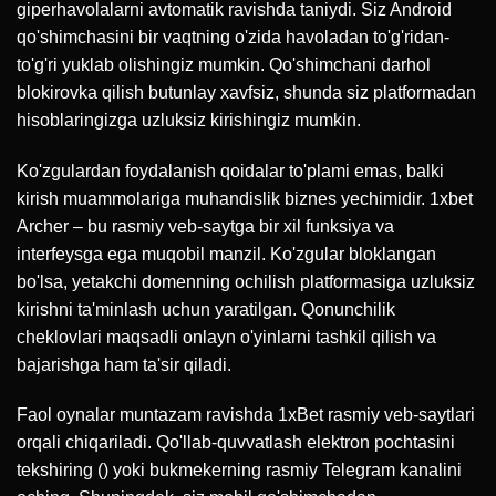
giperhavolalarni avtomatik ravishda taniydi. Siz Android
qo'shimchasini bir vaqtning o'zida havoladan to'g'ridan-
to'g'ri yuklab olishingiz mumkin. Qo'shimchani darhol
blokirovka qilish butunlay xavfsiz, shunda siz platformadan
hisoblaringizga uzluksiz kirishingiz mumkin.
Ko'zgulardan foydalanish qoidalar to'plami emas, balki
kirish muammolariga muhandislik biznes yechimidir. 1xbet
Archer – bu rasmiy veb-saytga bir xil funksiya va
interfeysga ega muqobil manzil. Ko'zgular bloklangan
bo'lsa, yetakchi domenning ochilish platformasiga uzluksiz
kirishni ta'minlash uchun yaratilgan. Qonunchilik
cheklovlari maqsadli onlayn o'yinlarni tashkil qilish va
bajarishga ham ta'sir qiladi.
Faol oynalar muntazam ravishda 1xBet rasmiy veb-saytlari
orqali chiqariladi. Qo'llab-quvvatlash elektron pochtasini
tekshiring () yoki bukmekerning rasmiy Telegram kanalini