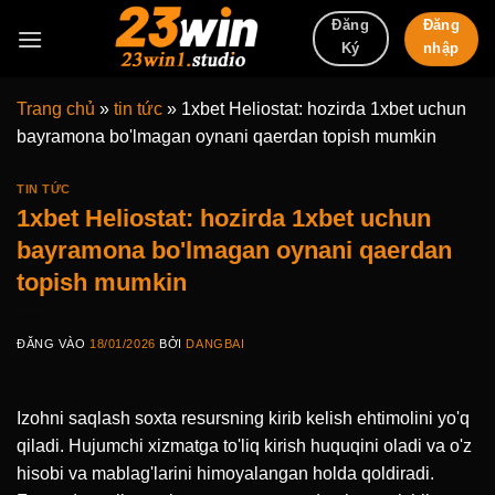
Bỏ
Đăng
Đăng
qua
nhập
Ký
nội
dung
Trang chủ
»
tin tức
»
1xbet Heliostat: hozirda 1xbet uchun
bayramona bo'lmagan oynani qaerdan topish mumkin
TIN TỨC
1xbet Heliostat: hozirda 1xbet uchun
bayramona bo'lmagan oynani qaerdan
topish mumkin
ĐĂNG VÀO
18/01/2026
BỞI
DANGBAI
Izohni saqlash soxta resursning kirib kelish ehtimolini yo'q
qiladi. Hujumchi xizmatga to'liq kirish huquqini oladi va o'z
hisobi va mablag'larini himoyalangan holda qoldiradi.