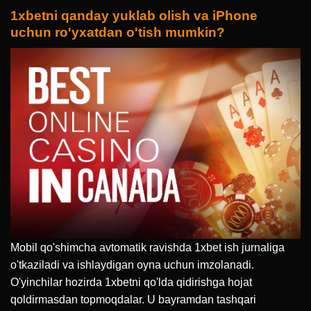
1xbetni qanday yuklab olish va iPhone
uchun ro'yxatdan o'tish mumkin?
Mobil qo'shimcha avtomatik ravishda 1xbet ish jurnaliga
o'tkaziladi va ishlaydigan oyna uchun imzolanadi.
O'yinchilar hozirda 1xbetni qo'lda qidirishga hojat
qoldirmasdan topmoqdalar. U bayramdan tashqari