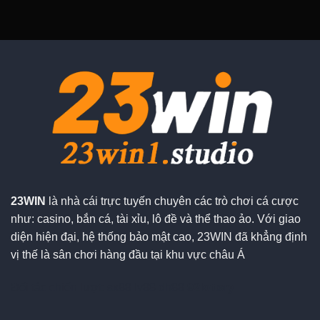
23WIN
là nhà cái trực tuyến chuyên các trò chơi cá cược
như: casino, bắn cá, tài xỉu, lô đề và thể thao ảo. Với giao
diện hiện đại, hệ thống bảo mật cao, 23WIN đã khẳng định
vị thế là sân chơi hàng đầu tại khu vực châu Á
Đối tác chiến lượt:
sx88
lv88
dh88
92lottery