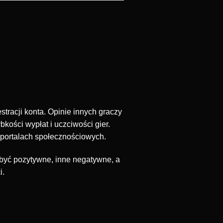
tracji konta. Opinie innych graczy
kości wypłat i uczciwości gier.
na portalach społecznościowych.
 być pozytywne, inne negatywne, a
i.