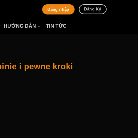
Đăng Ký
Đăng nhập
HƯỚNG DẪN
TIN TỨC
inie i pewne kroki