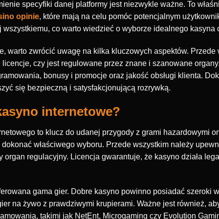
ienie specyfiki danej platformy jest niezwykle ważne. To właś
sino opinie
, które mają na celu pomóc potencjalnym użytkowni
ej wszystkiemu, co warto wiedzieć o wyborze idealnego kasyna o
e, warto zwrócić uwagę na kilka kluczowych aspektów. Przede ws
licencje, czy jest regulowane przez znane i szanowane organ
gramowania, bonusy i promocje oraz jakość obsługi klienta. Do
zyć się bezpieczną i satysfakcjonującą rozrywką.
kasyno internetowe?
etowego to klucz do udanej przygody z grami hazardowymi onli
y dokonać właściwego wyboru. Przede wszystkim należy upewni
rgan regulacyjny. Licencja gwarantuje, że kasyno działa legal
ferowana gama gier. Dobre kasyno powinno posiadać szeroki wyb
az gier na żywo z prawdziwymi krupierami. Ważne jest również, 
owania, takimi jak NetEnt, Microgaming czy Evolution Gamin