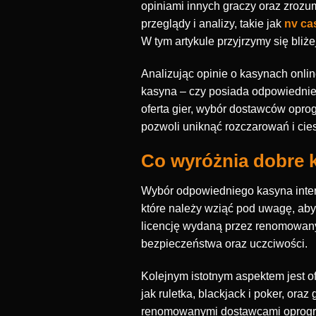
opiniami innych graczy oraz zrozum
przeglądy i analizy, takie jak
nv ca
W tym artykule przyjrzymy się bliż
Analizując opinie o kasynach onlin
kasyna – czy posiada odpowiednie 
oferta gier, wybór dostawców opro
pozwoli uniknąć rozczarowań i cies
Co wyróżnia dobre 
Wybór odpowiedniego kasyna intern
które należy wziąć pod uwagę, ab
licencję wydaną przez renomowany o
bezpieczeństwa oraz uczciwości.
Kolejnym istotnym aspektem jest o
jak ruletka, blackjack i poker, or
renomowanymi dostawcami oprogram