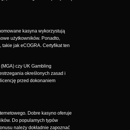
enomowane kasyna wykorzystują
ansowe użytkowników. Ponadto,
 takie jak eCOGRA. Certyfikat ten
ty (MGA) czy UK Gambling
estrzegania określonych zasad i
 licencję przed dokonaniem
nternetowego. Dobre kasyno oferuje
ników. Do popularnych typów
bonusu należy dokładnie zapoznać