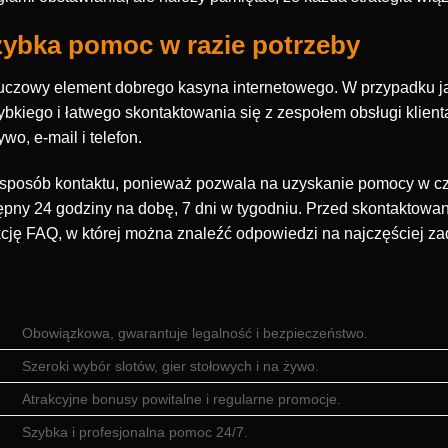
zybka pomoc w razie potrzeby
kluczowy element dobrego kasyna internetowego. W przypadku j
bkiego i łatwego skontaktowania się z zespołem obsługi klient
ywo, e-mail i telefon.
 sposób kontaktu, ponieważ pozwala na uzyskanie pomocy w cz
tępny 24 godziny na dobę, 7 dni w tygodniu. Przed skontaktowan
cję FAQ, w której można znaleźć odpowiedzi na najczęściej z
Obowiązkowa, gwarantuje legalność i bezpieczeństwo.
Szeroki wybór slotów, gier stołowych i na żywo.
Atrakcyjne bonusy powitalne i regularne promocje.
Szybka i profesjonalna pomoc 24/7.