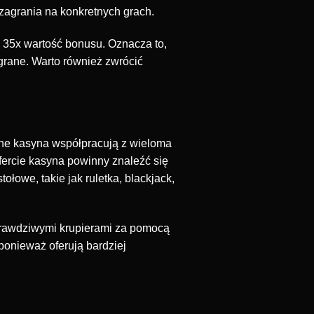
zagrania na konkretnych grach.
35x wartość bonusu. Oznacza to,
grane. Warto również zwrócić
ane kasyna współpracują z wieloma
ercie kasyna powinny znaleźć się
ołowe, takie jak ruletka, blackjack,
 prawdziwymi krupierami za pomocą
ponieważ oferują bardziej