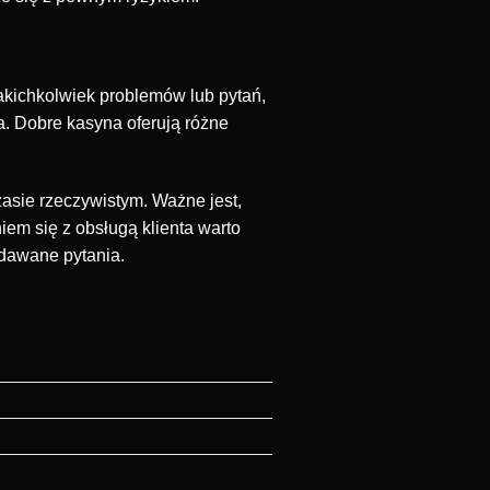
akichkolwiek problemów lub pytań,
a. Dobre kasyna oferują różne
asie rzeczywistym. Ważne jest,
iem się z obsługą klienta warto
adawane pytania.