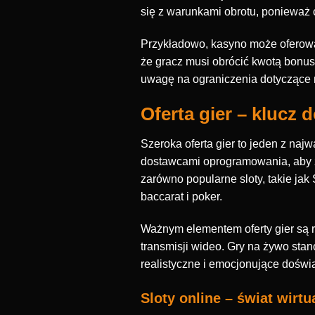
się z warunkami obrotu, ponieważ 
Przykładowo, kasyno może oferowa
że gracz musi obrócić kwotą bonus
uwagę na ograniczenia dotyczące
Oferta gier – klucz 
Szeroka oferta gier to jeden z n
dostawcami oprogramowania, aby z
zarówno popularne sloty, takie jak 
baccarat i poker.
Ważnym elementem oferty gier są r
transmisji wideo. Gry na żywo stan
realistyczne i emocjonujące doświ
Sloty online – świat wirt