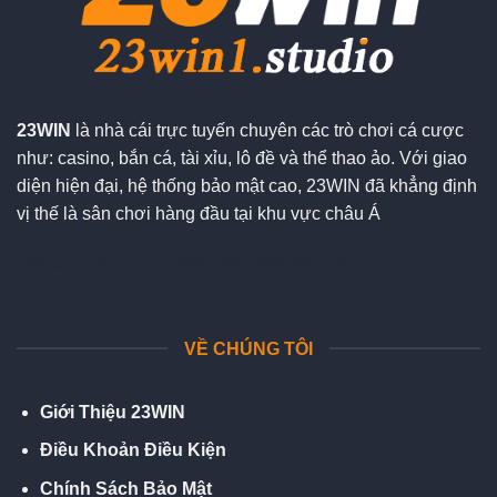
23WIN
là nhà cái trực tuyến chuyên các trò chơi cá cược
như: casino, bắn cá, tài xỉu, lô đề và thể thao ảo. Với giao
diện hiện đại, hệ thống bảo mật cao, 23WIN đã khẳng định
vị thế là sân chơi hàng đầu tại khu vực châu Á
Đối tác chiến lượt:
sx88
lv88
dh88
92lottery
VỀ CHÚNG TÔI
Giới Thiệu 23WIN
Điều Khoản Điều Kiện
Chính Sách Bảo Mật