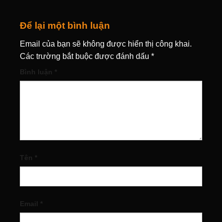
Để lại một bình luận
Email của bạn sẽ không được hiển thị công khai.
Các trường bắt buộc được đánh dấu
*
Bình luận
*
Tên
*
Email
*