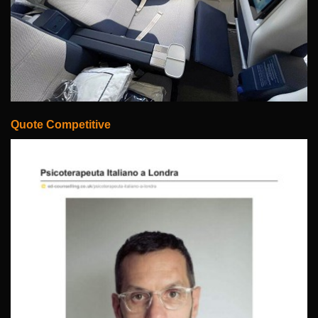
Quote Competitive