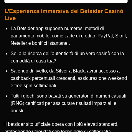
L’Esperienza Immersiva del Betsider Casinò
Live
La Betsider app supporta numerosi metodi di
pagamento mobile, come carte di credito, PayPal, Skrill,
Neteller e bonifici istantanei.
Sei alla ricerca dell’autenticità di un vero casinò con la
comodità di casa tua?
Salendo di livello, da Silver a Black, avrai accesso a
cashback percentuali crescenti, assicurazione weekend
e free spin settimanali.
Tutti i giochi sono basati su generatori di numeri casuali
(RNG) certificati per assicurare risultati imparziali e
onesti.
Il betsider sito ufficiale opera con i più elevati standard,
proteggendo i tuoi dati con tecnologie di crittografia