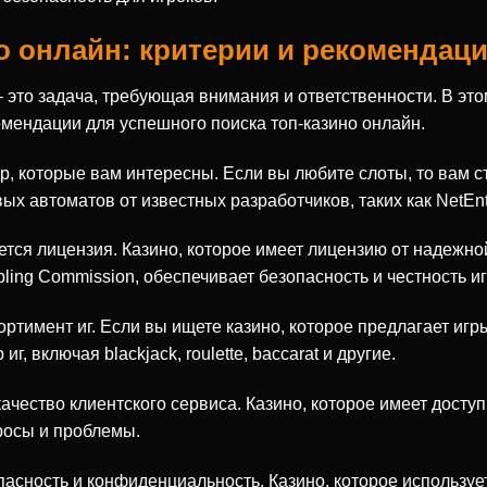
о онлайн: критерии и рекомендац
 это задача, требующая внимания и ответственности. В эт
мендации для успешного поиска топ-казино онлайн.
, которые вам интересны. Если вы любите слоты, то вам ст
х автоматов от известных разработчиков, таких как NetEnt,
ся лицензия. Казино, которое имеет лицензию от надежной 
bling Commission, обеспечивает безопасность и честность и
ртимент иг. Если вы ищете казино, которое предлагает игры
г, включая blackjack, roulette, baccarat и другие.
ачество клиентского сервиса. Казино, которое имеет досту
осы и проблемы.
асность и конфиденциальность. Казино, которое использу