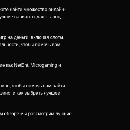
жете найти множество онлайн-
лучшие варианты для ставок,
игр на деньги, включая слоты,
яльности, чтобы помочь вам
е как NetEnt, Microgaming и
зино, чтобы помочь вам найти
зино, и как выбрать лучшее
том обзоре мы рассмотрим лучшие