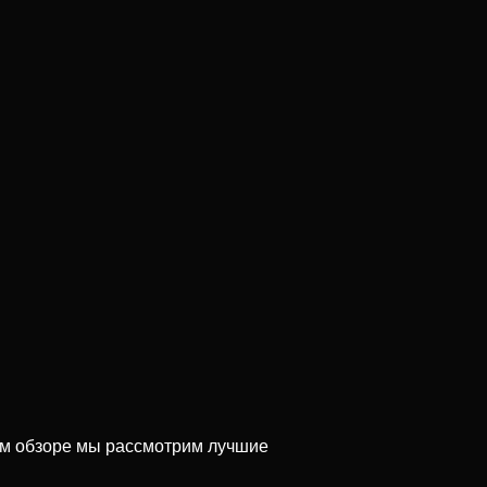
том обзоре мы рассмотрим лучшие