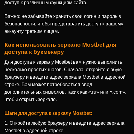
доступ к различным функциям сайта.
Важно: не забывайте хранить свои логин и пароль в
безопасности, чтобы предотвратить доступ к вашему
аккаунту третьим лицам.
Как использовать зеркало Mostbet для
доступа к букмекеру
Для доступа к зеркалу Mostbet вам нужно выполнить
несколько простых шагов. Сначала, откройте любую
браузеру и введите адрес зеркала Mostbet в адресной
строке. Вам может потребоваться ввод
дополнительных символов, таких как «.ru» или «.com»,
чтобы открыть зеркало.
Шаги для доступа к зеркалу Mostbet:
1. Откройте любую браузеру и введите адрес зеркала
Mostbet в адресной строке.