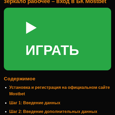
зеркало рабочее – вход в БК Mostbet
▶️
ИГРАТЬ
Содержимое
Установка и регистрация на официальном сайте
Mostbet
Шаг 1: Введение данных
Шаг 2: Введение дополнительных данных