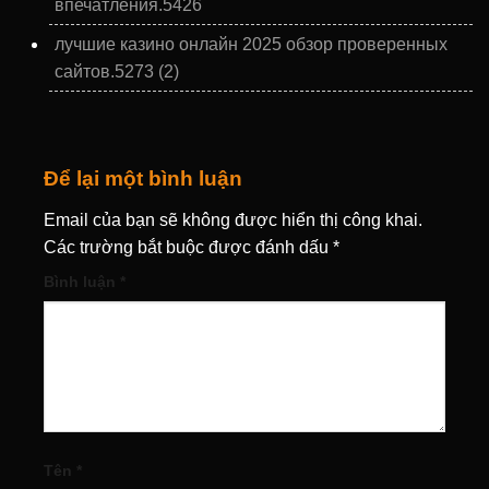
впечатления.5426
лучшие казино онлайн 2025 обзор проверенных
сайтов.5273 (2)
Để lại một bình luận
Email của bạn sẽ không được hiển thị công khai.
Các trường bắt buộc được đánh dấu
*
Bình luận
*
Tên
*