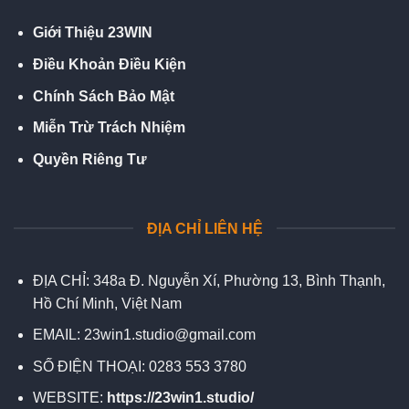
Giới Thiệu 23WIN
Điều Khoản Điều Kiện
Chính Sách Bảo Mật
Miễn Trừ Trách Nhiệm
Quyền Riêng Tư
ĐỊA CHỈ LIÊN HỆ
ĐỊA CHỈ:
348a Đ. Nguyễn Xí, Phường 13, Bình Thạnh,
Hồ Chí Minh, Việt Nam
EMAIL:
23win1.studio@gmail.com
SỐ ĐIỆN THOẠI:
0283 553 3780
WEBSITE:
https://23win1.studio/