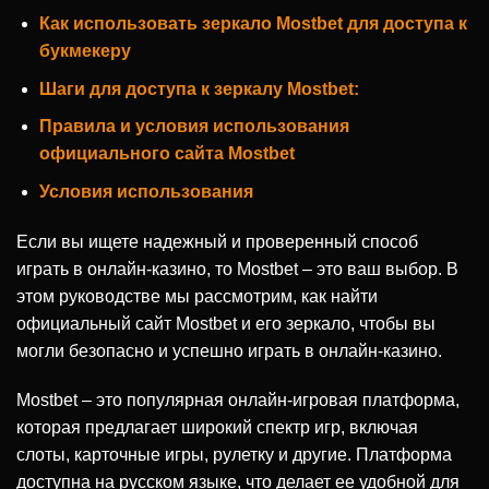
Как использовать зеркало Mostbet для доступа к
букмекеру
Шаги для доступа к зеркалу Mostbet:
Правила и условия использования
официального сайта Mostbet
Условия использования
Если вы ищете надежный и проверенный способ
играть в онлайн-казино, то Mostbet – это ваш выбор. В
этом руководстве мы рассмотрим, как найти
официальный сайт Mostbet и его зеркало, чтобы вы
могли безопасно и успешно играть в онлайн-казино.
Mostbet – это популярная онлайн-игровая платформа,
которая предлагает широкий спектр игр, включая
слоты, карточные игры, рулетку и другие. Платформа
доступна на русском языке, что делает ее удобной для