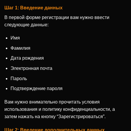
Шаг 1: Введение данных
В первой форме регистрации вам нужно ввести
следующие данные:
Имя
Фамилия
Дата рождения
Электронная почта
Пароль
Подтверждение пароля
Вам нужно внимательно прочитать условия
использования и политику конфиденциальности, а
затем нажать на кнопку “Зарегистрироваться”.
Шаг 2: Введение дополнительных данных