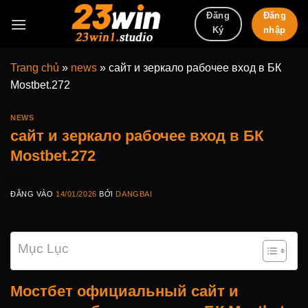
Bỏ
Đăng
Đăng
qua
nhập
Ký
nội
dung
Trang chủ
»
news
»
сайт и зеркало рабочее вход в БК
Mostbet.272
NEWS
сайт и зеркало рабочее вход в БК
Mostbet.272
ĐĂNG VÀO
14/01/2026
BỞI
DANGBAI
Mục Lục
Мостбет официальный сайт и