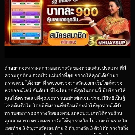
ถ้าอยากจะทราผลการออกรางวัลของหวยแต่ละประเภท ที่มี
ความถูกต้อง รวดเร็ว แม่นยำที่สุด อยากให้คุณได้เข้ามา
ตรวจหวย ได้ง่ายๆ ที่ www.ตรวจรางวัล.com เว็บไซต์ตรวจ
หวยออนไลน์ อันดับ 1 ที่ไฉไลมากที่สุดในตอนนี้ มีบริการให้
คุณได้ตรวจเลขที่คุณจะทราบอย่างชัดเจน ว่าจะมีสิทธิเป็นผู้
โชคดีหรือไม่ โดยมีทีมงานที่พร้อมที่จะทำให้ทุกท่านได้รับ
ทราบผลการออกรางวัลของหวยแต่ละประเภทได้ครบถ้วน
คุณสามารถ ตรวจผลรางวัล ได้ทุกรางวัล ไม่ว่าจะเป็นรางวัล
เลขท้าย 3 ตัว,รางวัลเลขท้าย 2 ตัว,รางวัล 3 ตัวโต๊ด,รางวัลวิ่ง