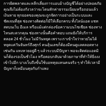
การผิดพลาดและหลีกเลี่ยงการแอบอ้างบัญชีได้อย่างปลอดภัย
คุณจึงไม่ต้องกังวลว่าจะโดนหักค่าธรรมเนียมหรือถอนแล้ว
เงินหาย ทุกยอดของคุณจะถูกจัดการอย่างเป็นระบบและ
ชัดเจนที่สุด ช่องทางติดต่อก็มีให้เลือกครบ ทั้งไลน์แอด แชท
สดบนเว็บ อีเมล หรือแม้แต่กล่องข้อความบนโซเชียล ช่องทาง
ไหนสะดวกคุณ ช่องทางนั้นคือคำตอบ แถมยังให้บริการ
ตลอด 24 ชั่วโมง ไม่มีวันหยุด เพราะเราเข้าใจว่าหวยไม่ได้
หยุดแค่วันจันทร์ถึงศุกร์ คนลุ้นเลขก็ต้องมีคนดูแลตลอดทาง
เช่นกัน แทงหวยอยู่ดี ๆ แล้วระบบมีปัญหา พอจะติดต่อแอดมิ
นก็ต้องรอเป็นชั่วโมง หรือตอบกลับมาด้วยภาษาที่ทำให้ยิ่งงง
เข้าไปอีก บางเว็บถึงขั้นใช้บอทคุยแทนคนจริง ๆ ทำให้เวลามี
ปัญหาก็เหมือนคุยกับกำแพง