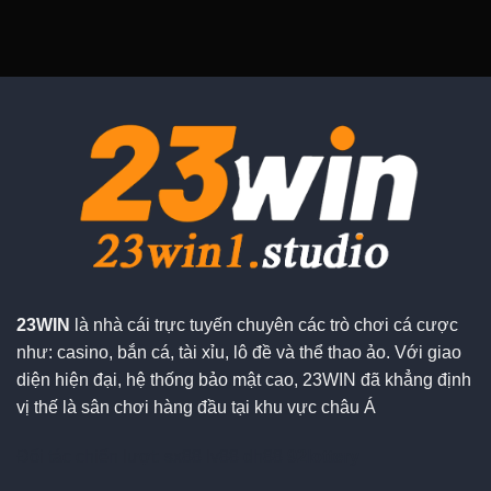
23WIN
là nhà cái trực tuyến chuyên các trò chơi cá cược
như: casino, bắn cá, tài xỉu, lô đề và thể thao ảo. Với giao
diện hiện đại, hệ thống bảo mật cao, 23WIN đã khẳng định
vị thế là sân chơi hàng đầu tại khu vực châu Á
Đối tác chiến lượt:
sx88
lv88
dh88
92lottery