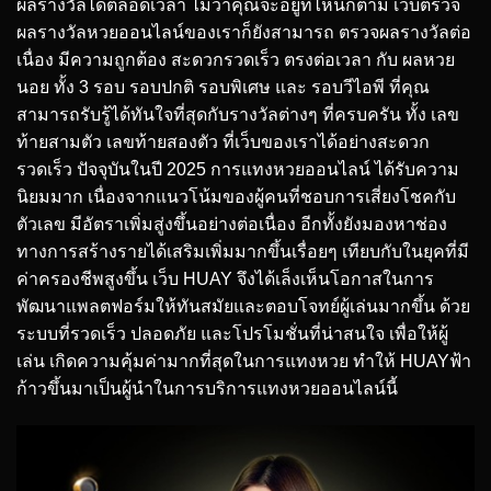
ผลรางวัลได้ตลอดเวลา ไม่ว่าคุณจะอยู่ที่ไหนก็ตาม เว็บตรวจ
ผลรางวัลหวยออนไลน์ของเราก็ยังสามารถ ตรวจผลรางวัลต่อ
เนื่อง มีความถูกต้อง สะดวกรวดเร็ว ตรงต่อเวลา กับ ผลหวย
นอย ทั้ง 3 รอบ รอบปกติ รอบพิเศษ และ รอบวีไอพี ที่คุณ
สามารถรับรู้ได้ทันใจที่สุดกับรางวัลต่างๆ ที่ครบครัน ทั้ง เลข
ท้ายสามตัว เลขท้ายสองตัว ที่เว็บของเราได้อย่างสะดวก
รวดเร็ว ปัจจุบันในปี 2025 การแทงหวยออนไลน์ ได้รับความ
นิยมมาก เนื่องจากแนวโน้มของผู้คนที่ชอบการเสี่ยงโชคกับ
ตัวเลข มีอัตราเพิ่มสู่งขึ้นอย่างต่อเนื่อง อีกทั้งยังมองหาช่อง
ทางการสร้างรายได้เสริมเพิ่มมากขึ้นเรื่อยๆ เทียบกับในยุคที่มี
ค่าครองชีพสูงขึ้น เว็บ HUAY จึงได้เล็งเห็นโอกาสในการ
พัฒนาแพลตฟอร์มให้ทันสมัยและตอบโจทย์ผู้เล่นมากขึ้น ด้วย
ระบบที่รวดเร็ว ปลอดภัย และโปรโมชั่นที่น่าสนใจ เพื่อให้ผู้
เล่น เกิดความคุ้มค่ามากที่สุดในการแทงหวย ทำให้ HUAYฟ้า
ก้าวขึ้นมาเป็นผู้นำในการบริการแทงหวยออนไลน์นี้