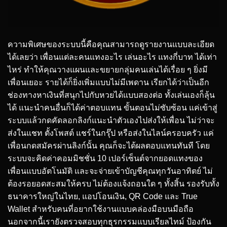
ความพิเศษของระบบนี้คือคุณสามารถดูรายงานแบบละเอียด
ได้เลยว่า เพื่อนแต่ละคนแทงอะไร เล่นอะไร แทงกี่บาท ได้เท่า
ไหร่ ทำให้คุณวางแผนและขยายกลุ่มคนเล่นได้เรื่อย ๆ ยิ่งมี
เพื่อนเยอะ รายได้ก็ยิ่งเพิ่มแบบไม่มีเพดาน เรียกได้ว่าเป็นอีก
ช่องทางหาเงินที่สนุกไปกับหวยได้แบบสองต่อ ทั้งเล่นเองก็ลุ้น
ได้ แนะนำคนอื่นก็ได้ค่าตอบแทน ขั้นตอนไม่ซับซ้อน แค่เข้าสู่
ระบบแล้วกดคัดลอกลิงก์แนะนำตัวเองไปส่งให้เพื่อน ไม่ว่าจะ
ส่งในแชท ตั้งโพสต์ แชร์ในกรุ๊ป หรือส่งในไลน์ครอบครัว แค่
เพื่อนกดสมัครผ่านลิงก์นั้น คุณก็จะได้ผลตอบแทนทันที โดย
ระบบจะคิดค่าคอมมิชชั่น 10 เปอร์เซ็นต์จากยอดแทงของ
เพื่อนแบบอัตโนมัติ และจะจ่ายเข้าบัญชีคุณทุกวันอาทิตย์ ไม่
ต้องรอยอดสะสมให้ครบ ไม่ต้องแจ้งถอนใด ๆ ทั้งสิ้น รองรับทั้ง
ธนาคารใหญ่ในไทย, แอปโอนเงิน, QR Code และ True
Wallet สำหรับคนที่อยากใช้งานแบบคล่องมือบนมือถือ
นอกจากนี้เรายังตรวจสอบทุกธุรกรรมแบบเรียลไทม์ ป้องกัน