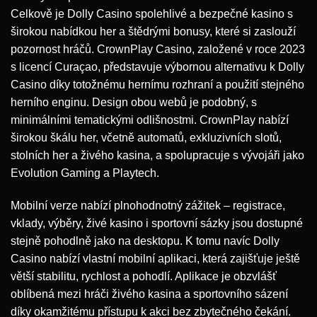
Celkově je Dolly Casino spolehlivé a bezpečné kasino s
širokou nabídkou her a štědrými bonusy, které si zaslouží
pozornost hráčů. CrownPlay Casino, založené v roce 2023
s licencí Curaçao, představuje výbornou alternativu k Dolly
Casino díky totožnému hernímu rozhraní a použití stejného
herního enginu. Design obou webů je podobný, s
minimálními tematickými odlišnostmi. CrownPlay nabízí
širokou škálu her, včetně automatů, exkluzivních slotů,
stolních her a živého kasina, a spolupracuje s vývojáři jako
Evolution Gaming a Playtech.
Mobilní verze nabízí plnohodnotný zážitek – registrace,
vklady, výběry, živé kasino i sportovní sázky jsou dostupné
stejně pohodlně jako na desktopu. K tomu navíc Dolly
Casino nabízí vlastní mobilní aplikaci, která zajišťuje ještě
větší stabilitu, rychlost a pohodlí. Aplikace je obzvlášť
oblíbená mezi hráči živého kasina a sportovního sázení
díky okamžitému přístupu k akci bez zbytečného čekání.