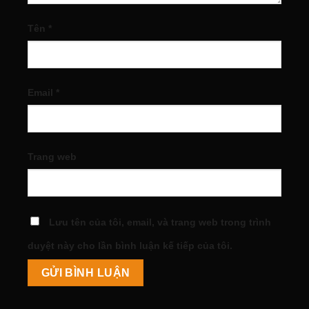
Tên
*
Email
*
Trang web
Lưu tên của tôi, email, và trang web trong trình
duyệt này cho lần bình luận kế tiếp của tôi.