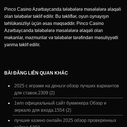
Pinco Casino Azərbaycanda tələbələrə məsələlərə əlaqəli
olan tələbələr təklif edilir. Bu təkliflər, oyun oynayışın
təhlükəsizliyi üçün əsas məqsəddir. Pinco Casino
Azərbaycanda tələbələrə məsələlərə əlaqəli olan
məkanlar, məzmunlar və tələbələr tərəfindən məsuliyyətli
yanma təklif edilir.
BÀI ĐĂNG LIÊN QUAN KHÁC
2025 с играми на деньги обзор лучших вариантов
для ставок.2309 (2)
1win официальный сайт букмекера Обзор и
зеркало для входа.1554 (2)
лучшие казино онлайн 2025 обзор проверенных