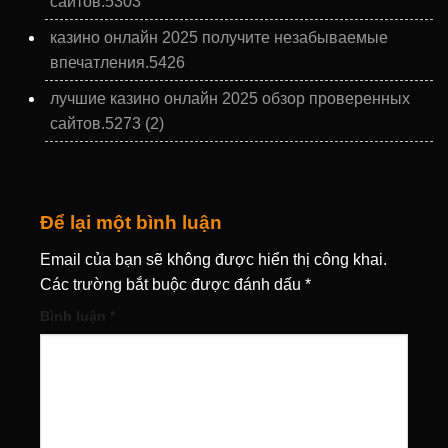
сайтов.5303
казино онлайн 2025 получите незабываемые
впечатления.5426
лучшие казино онлайн 2025 обзор проверенных
сайтов.5273 (2)
Để lại một bình luận
Email của bạn sẽ không được hiển thị công khai.
Các trường bắt buộc được đánh dấu
*
Bình luận
*