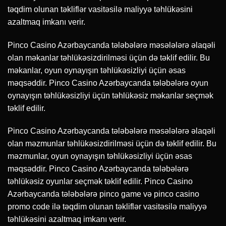
təqdim olunan təkliflər vasitəsilə maliyyə təhlükəsini
azaltmaq imkanı verir.
Pinco Casino Azərbaycanda tələbələrə məsələlərə əlaqəli
olan məkanlar təhlükəsizdirilməsi üçün də təklif edilir. Bu
məkanlar, oyun oynayışın təhlükəsizliyi üçün əsas
məqsəddir. Pinco Casino Azərbaycanda tələbələrə oyun
oynayışın təhlükəsizliyi üçün təhlükəsiz məkanlar seçmək
təklif edilir.
Pinco Casino Azərbaycanda tələbələrə məsələlərə əlaqəli
olan məzmunlar təhlükəsizdirilməsi üçün də təklif edilir. Bu
məzmunlar, oyun oynayışın təhlükəsizliyi üçün əsas
məqsəddir. Pinco Casino Azərbaycanda tələbələrə
təhlükəsiz oyunlar seçmək təklif edilir. Pinco Casino
Azərbaycanda tələbələrə pinco game və pinco casino
promo code ilə təqdim olunan təkliflər vasitəsilə maliyyə
təhlükəsini azaltmaq imkanı verir.