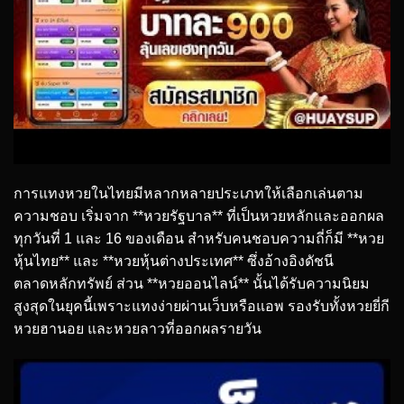
การแทงหวยในไทยมีหลากหลายประเภทให้เลือกเล่นตาม
ความชอบ เริ่มจาก **หวยรัฐบาล** ที่เป็นหวยหลักและออกผล
ทุกวันที่ 1 และ 16 ของเดือน สำหรับคนชอบความถี่ก็มี **หวย
หุ้นไทย** และ **หวยหุ้นต่างประเทศ** ซึ่งอ้างอิงดัชนี
ตลาดหลักทรัพย์ ส่วน **หวยออนไลน์** นั้นได้รับความนิยม
สูงสุดในยุคนี้เพราะแทงง่ายผ่านเว็บหรือแอพ รองรับทั้งหวยยี่กี
หวยฮานอย และหวยลาวที่ออกผลรายวัน