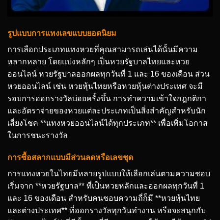
รูปแบบการแทงเลขแบบยอดนิยม
การเลือกประเภทแทงหวยที่คุณสามารถเล่นได้นั้นมีความ
หลากหลาย โดยแบ่งหลักๆ เป็นหวยรัฐบาลไทยและหวย
ออนไลน์ หวยรัฐบาลออกผลทุกวันที่ 1 และ 16 ของเดือน ส่วน
หวยออนไลน์ เช่น หวยหุ้นไทยหรือหวยหุ้นต่างประเทศ จะมี
รอบการออกรางวัลบ่อยครั้งขึ้น การทำความเข้าใจกฎกติกา
และอัตราจ่ายของหวยแต่ละประเภทเป็นสิ่งสำคัญสำหรับนัก
เสี่ยงโชค **แทงหวยออนไลน์ได้ทุกประเภท** เพื่อเพิ่มโอกาส
ในการชนะรางวัล
การซื้อสลากแบบมีส่วนลดหรือเลขชุด
การแทงหวยในไทยมีหลายรูปแบบให้เลือกเล่นตามความชอบ
เริ่มจาก **หวยรัฐบาล** ที่เป็นหวยหลักและออกผลทุกวันที่ 1
และ 16 ของเดือน สำหรับคนชอบความถี่ก็มี **หวยหุ้นไทย
และต่างประเทศ** ที่ออกรางวัลทุกวันทำงาน หรือจะสนุกกับ