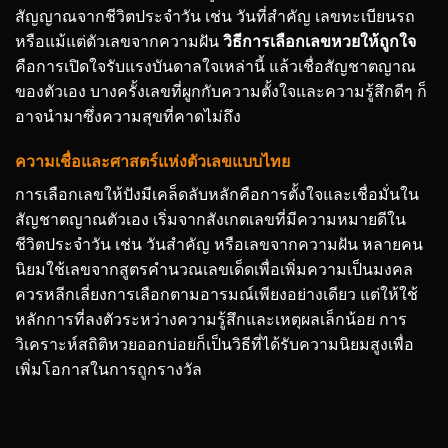
สัญญาณจากชีวิตประจำวัน เช่น วันที่สำคัญ เลขทะเบียนรถ
หรือแม้แต่ตัวเลขจากความฝัน
วิธีการเลือกเลขหวยให้ถูกใจ
คือการเปิดใจรับแรงบันดาลใจเหล่านี้ แล้วเชื่อสัญชาตญาณ
ของตัวเอง บางครั้งเลขที่ผูกกับความตั้งใจและความรู้สึกดีๆ ก็
อาจนำมาซึ่งความสุขที่คาดไม่ถึง
ความเชื่อและศาสตร์แห่งตัวเลขแบบไทย
การเลือกเลขให้ปังมีเคล็ดลับหลักคือการตั้งใจและเชื่อมั่นใน
สัญชาตญาณตัวเอง เริ่มจากสังเกตเลขที่มีความหมายดีใน
ชีวิตประจำวัน เช่น วันสำคัญ หรือเลขจากความฝัน หลายคน
นิยมใช้เลขจากสูตรคำนวณเลขเด็ดเพื่อเพิ่มความเป็นมงคล
ควรหลีกเลี่ยงการเลือกตามอารมณ์เพียงอย่างเดียว แต่ให้ใช้
หลักการที่ลงตัวระหว่างความรู้สึกและเหตุผลเล็กน้อย การ
วิเคราะห์สถิติหวยออกบ่อยก็เป็นวิธีที่ได้รับความนิยมสูงเพื่อ
เพิ่มโอกาสในการถูกรางวัล