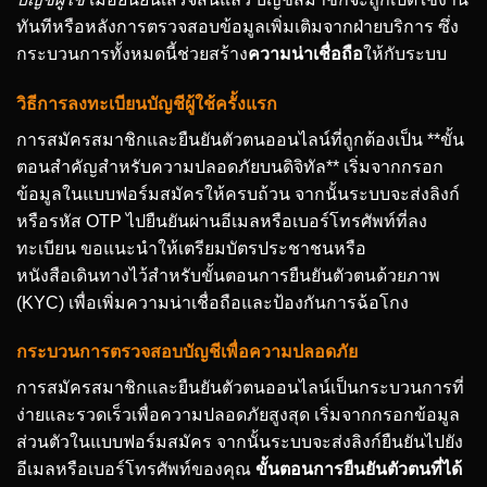
ทันทีหรือหลังการตรวจสอบข้อมูลเพิ่มเติมจากฝ่ายบริการ ซึ่ง
กระบวนการทั้งหมดนี้ช่วยสร้าง
ความน่าเชื่อถือ
ให้กับระบบ
วิธีการลงทะเบียนบัญชีผู้ใช้ครั้งแรก
การสมัครสมาชิกและยืนยันตัวตนออนไลน์ที่ถูกต้องเป็น **ขั้น
ตอนสำคัญสำหรับความปลอดภัยบนดิจิทัล** เริ่มจากกรอก
ข้อมูลในแบบฟอร์มสมัครให้ครบถ้วน จากนั้นระบบจะส่งลิงก์
หรือรหัส OTP ไปยืนยันผ่านอีเมลหรือเบอร์โทรศัพท์ที่ลง
ทะเบียน ขอแนะนำให้เตรียมบัตรประชาชนหรือ
หนังสือเดินทางไว้สำหรับขั้นตอนการยืนยันตัวตนด้วยภาพ
(KYC) เพื่อเพิ่มความน่าเชื่อถือและป้องกันการฉ้อโกง
กระบวนการตรวจสอบบัญชีเพื่อความปลอดภัย
การสมัครสมาชิกและยืนยันตัวตนออนไลน์เป็นกระบวนการที่
ง่ายและรวดเร็วเพื่อความปลอดภัยสูงสุด เริ่มจากกรอกข้อมูล
ส่วนตัวในแบบฟอร์มสมัคร จากนั้นระบบจะส่งลิงก์ยืนยันไปยัง
อีเมลหรือเบอร์โทรศัพท์ของคุณ
ขั้นตอนการยืนยันตัวตนที่ได้