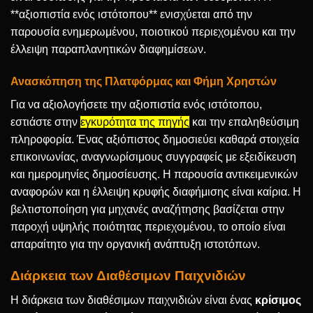
**αξιοπιστία ενός ιστότοπου** ενισχύεται από την
παρουσία ενημερωμένου, ποιοτικού περιεχομένου και την
έλλειψη παραπλανητικών διαφημίσεων.
Ανασκόπηση της Πλατφόρμας και Φήμη Χρηστών
Για να αξιολογήσετε την αξιοπιστία ενός ιστότοπου,
εστιάστε στην
εγκυρότητα της πηγής
και την επαληθεύσιμη
πληροφορία. Ένας αξιόπιστος δημοσιεύει καθαρά στοιχεία
επικοινωνίας, αναγνωρίσιμους συγγραφείς με εξειδίκευση
και ημερομηνίες δημοσίευσης. Η παρουσία αντικειμενικών
αναφορών και η έλλειψη κρυφής διαφήμισης είναι καίρια. Η
βελτιστοποίηση για μηχανές αναζήτησης βασίζεται στην
παροχή υψηλής ποιότητας περιεχομένου, το οποίο είναι
απαραίτητο για την οργανική ανάπτυξη ιστοτόπων.
Διάρκεια των Διαθέσιμων Παιχνιδιών
Η διάρκεια των διαθέσιμων παιχνιδιών είναι ένας
κρίσιμος