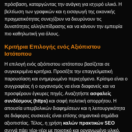
πρόσβαση, καταργώντας την ανάγκη για ισχυρό υλικό. Η
βελτίωση των γραφικών και η εισαγωγή της εικονικής
πραγματικότητας συνεχίζουν να διευρύνουν τις
δυνατότητες αλληλεπίδρασης και να κάνουν την εμπειρία
πιο καθηλωτική για όλους.
Κριτήρια Επιλογής ενός Αξιόπιστου
Ιστότοπου
Η επιλογή ενός αξιόπιστου ιστότοπου βασίζεται σε
συγκεκριμένα κριτήρια. Προσέξτε την επαγγελματική
παρουσίαση και ενημερωμένο περιεχόμενο. Κρίσιμο είναι ο
συγγραφέας ή ο οργανισμός να είναι διαφανείς και να
προσφέρουν έγκυρες πηγές. Αναζητήστε
ασφαλείς
συνδέσμους (https)
και σαφή πολιτική απορρήτου. Η
απουσία υπερβολικών διαφημίσεων και η λειτουργικότητα
σε διάφορες συσκευές είναι επίσης σημαντικά σημάδια
αξιοπιστίας. Τέλος, η χρήση
καλών πρακτικών SEO
συχνά πάει χέρι-χέρι με ποιοτικό και οργανωμένο υλικό.