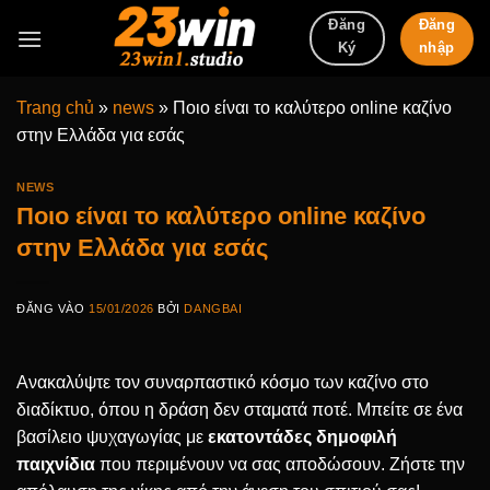
Bỏ
Đăng
Đăng
qua
nhập
Ký
nội
dung
Trang chủ
»
news
»
Ποιο είναι το καλύτερο online καζίνο
στην Ελλάδα για εσάς
NEWS
Ποιο είναι το καλύτερο online καζίνο
στην Ελλάδα για εσάς
ĐĂNG VÀO
15/01/2026
BỞI
DANGBAI
Ανακαλύψτε τον συναρπαστικό κόσμο των καζίνο στο
διαδίκτυο, όπου η δράση δεν σταματά ποτέ. Μπείτε σε ένα
βασίλειο ψυχαγωγίας με
εκατοντάδες δημοφιλή
παιχνίδια
που περιμένουν να σας αποδώσουν. Ζήστε την