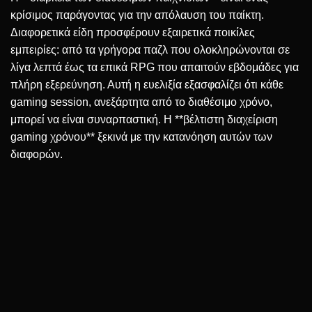
κρίσιμος παράγοντας για την απόλαυση του παίκτη.
Διαφορετικά είδη προσφέρουν εξαιρετικά ποικίλες
εμπειρίες: από τα γρήγορα παζλ που ολοκληρώνονται σε
λίγα λεπτά έως τα επικά RPG που απαιτούν εβδομάδες για
πλήρη εξερεύνηση. Αυτή η ευελιξία εξασφαλίζει ότι κάθε
gaming session, ανεξάρτητα από το διαθέσιμο χρόνο,
μπορεί να είναι συναρπαστική. Η **βέλτιστη διαχείριση
gaming χρόνου** ξεκινά με την κατανόηση αυτών των
διαφορών.