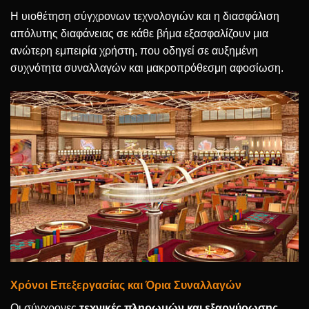
Η υιοθέτηση σύγχρονων τεχνολογιών και η διασφάλιση
απόλυτης διαφάνειας σε κάθε βήμα εξασφαλίζουν μια
ανώτερη εμπειρία χρήστη, που οδηγεί σε αυξημένη
συχνότητα συναλλαγών και μακροπρόθεσμη αφοσίωση.
Χρόνοι Επεξεργασίας και Όρια Συναλλαγών
Οι σύγχρονες
τεχνικές πληρωμών και εξαργύρωσης