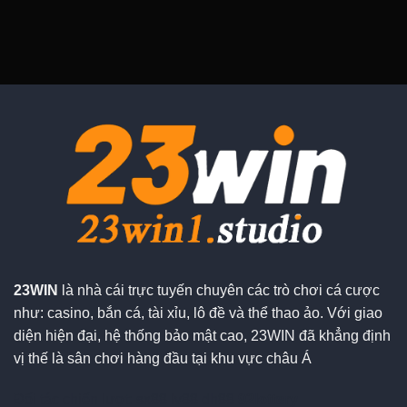
23WIN
là nhà cái trực tuyến chuyên các trò chơi cá cược
như: casino, bắn cá, tài xỉu, lô đề và thể thao ảo. Với giao
diện hiện đại, hệ thống bảo mật cao, 23WIN đã khẳng định
vị thế là sân chơi hàng đầu tại khu vực châu Á
Đối tác chiến lượt:
sx88
lv88
dh88
92lottery