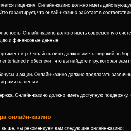
яется лицензия. Онлайн-казино должно иметь действующу
Это гарантирует, что онлайн-казино работает в соответств
пасность. Онлайн-казино должно иметь современную систе
цию и финансовые данные.
ортимент игр. Онлайн-казино должно иметь широкий выбор 
 entertained и обеспечит, что вы найдете игру, которая вам 
онусы и акции. Онлайн-казино должно предлагать различны
 играми на деньги.
ржка. Онлайн-казино должно иметь доступную поддержку, ч
ра онлайн-казино
х выше, мы рекомендуем вам следующие онлайн-казино: