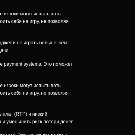
ые игроки могут испытывать
ить себя на игру, не позволяя
юджет и не играть больше, чем
дачи.
е payment systems. Это поможет
ые игроки могут испытывать
ить себя на игру, не позволяя
плат (RTP) и низкий
 и уменьшить риск потери денег.