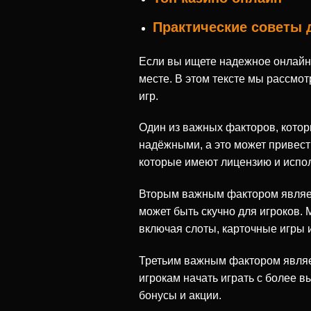
Практические советы 
Если вы ищете надежное онлайн-к
месте. В этом тексте мы рассмот
игр.
Один из важных факторов, которы
надёжными, а это может привест
которые имеют лицензию и испо
Вторым важным фактором являе
может быть скучно для игроков.
включая слоты, карточные игры и
Третьим важным фактором являет
игрокам начать играть с более 
бонусы и акции.