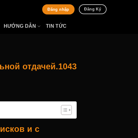
Đăng Ký
Đăng nhập
HƯỚNG DẪN
TIN TỨC
льной отдачей.1043
исков и с