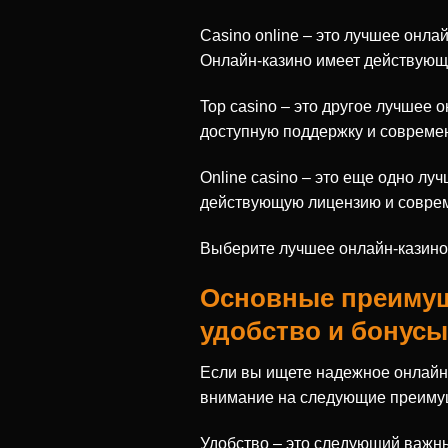
Casino online – это лучшее онла
Онлайн-казино имеет действующ
Top casino – это другое лучшее 
доступную поддержку и совреме
Online casino – это еще одно лу
действующую лицензию и соврем
Выберите лучшее онлайн-казино,
Основные преимуще
удобство и бонусы
Если вы ищете надежное онлайн-
внимание на следующие преимуще
Удобство – это следующий важны