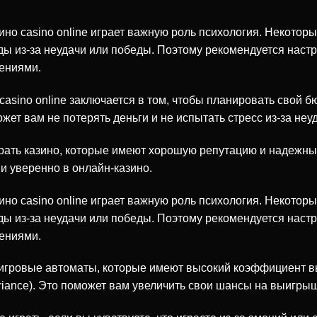
ино casino online играет важную роль психология. Некотор
ы из-за неудачи или победы. Поэтому рекомендуется настро
ениями.
casino online заключается в том, чтобы планировать свой б
жет вам не потерять деньги и не испытать стресс из-за неу
рать казино, которые имеют хорошую репутацию и надежны
и уверенно в онлайн-казино.
ино casino online играет важную роль психология. Некотор
ы из-за неудачи или победы. Поэтому рекомендуется настро
ениями.
игровые автоматы, которые имеют высокий коэффициент вы
iance). Это поможет вам увеличить свои шансы на выигрыш