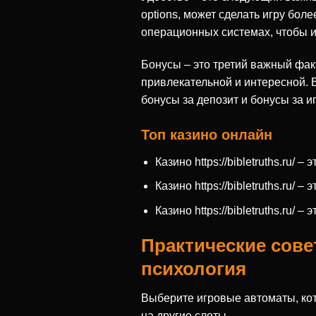
options, может сделать игру бол
операционных системах, чтобы иг
Бонусы – это третий важный фак
привлекательной и интересной. 
бонусы за депозит и бонусы за и
Топ казино онлайн
Казино https://bibletruths.ru/
Казино https://bibletruths.ru/ 
Казино https://bibletruths.ru/
Практические сове
психология
Выберите игровые автоматы, кот
на другие слоты.