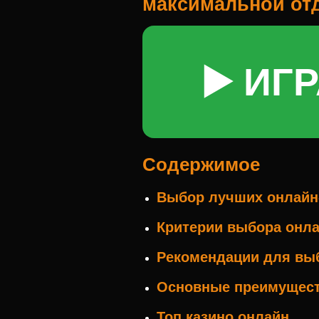
максимальной от
▶️ ИГ
Содержимое
Выбор лучших онлайн-
Критерии выбора онла
Рекомендации для вы
Основные преимуществ
Топ казино онлайн