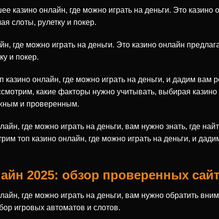
чшее казино онлайн, где можно играть на деньги. Это казин
я слоты, рулетку и покер.
лайн, где можно играть на деньги. Это казино онлайн предл
ку и покер.
 казино онлайн, где можно играть на деньги, и дадим вам 
смотрим, какие факторы нужно учитывать, выбирая казино о
ежным и проверенным.
айн, где можно играть на деньги, вам нужно знать, где н
рим топ казино онлайн, где можно играть на деньги, и дади
айн 2025: обзор проверенных сай
айн, где можно играть на деньги, вам нужно обратить вним
ор игровых автоматов и слотов.