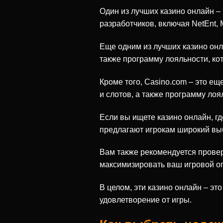
Один из лучших казино онлайн – 
разработчиков, включая NetEnt, M
Еще одним из лучших казино онла
также программу лояльности, ко
Кроме того, Casino.com – это ещ
и слотов, а также программу лоя
Если вы ищете казино онлайн, гд
предлагают игрокам широкий выб
Вам также рекомендуется провер
максимизировать ваш игровой оп
В целом, эти казино онлайн – эт
удовлетворение от игры.