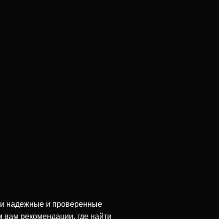
айти надежные и проверенные
м вам рекомендации, где найти