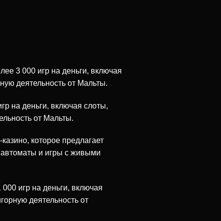
олее 3 000 игр на деньги, включая
рную деятельность от Мальты.
игр на деньги, включая слоты,
ельность от Мальты.
-казино, которое предлагает
е автоматы и игры с живыми
 000 игр на деньги, включая
игорную деятельность от