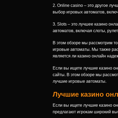
2. Online casino – это другое лу
выбор игровых автоматов, включа
3. Slots – это лучшее казино он
автоматов, включая слоты, рулет
В этом обзоре мы рассмотрим топ
игровые автоматы. Мы также рас
является ли казино онлайн над
Если вы ищете лучшие казино онл
сайты. В этом обзоре мы рассмот
лучшие игровые автоматы.
Лучшие казино онл
Если вы ищете лучшие казино онл
предлагают игрокам широкий выб