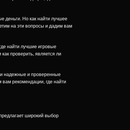
е деньги. Но как найти лучшее
етим на эти вопросы и дадим вам
 где найти лучшие игровые
 как проверить, является ли
айти надежные и проверенные
м вам рекомендации, где найти
н предлагает широкий выбор