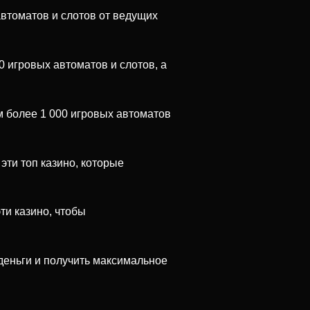
автоматов и слотов от ведущих
0 игровых автоматов и слотов, а
ам более 1 000 игровых автоматов
эти топ казино, которые
ти казино, чтобы
 деньги и получить максимальное