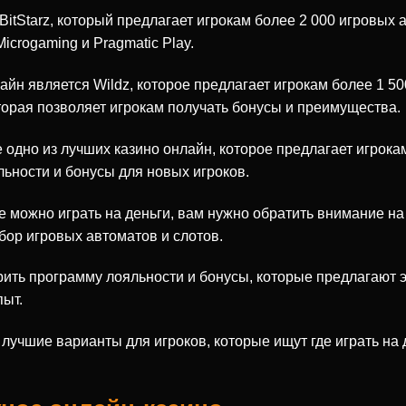
BitStarz, который предлагает игрокам более 2 000 игровых 
icrogaming и Pragmatic Play.
йн является Wildz, которое предлагает игрокам более 1 50
торая позволяет игрокам получать бонусы и преимущества.
е одно из лучших казино онлайн, которое предлагает игрок
льности и бонусы для новых игроков.
е можно играть на деньги, вам нужно обратить внимание на 
ор игровых автоматов и слотов.
ить программу лояльности и бонусы, которые предлагают э
ыт.
о лучшие варианты для игроков, которые ищут где играть на