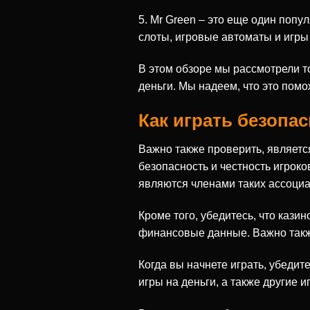
5. Mr Green – это еще один попу
слоты, игровые автоматы и игры
В этом обзоре мы рассмотрели т
деньги. Мы надеем, что это помо
Как играть безопа
Важно также проверить, являетс
безопасность и честность игроков
являются членами таких ассоциа
Кроме того, убедитесь, что каз
финансовые данные. Важно такж
Когда вы начнете играть, убедит
игры на деньги, а также другие 