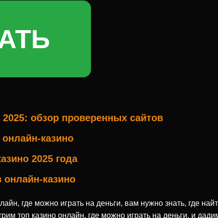
РАТЬ
 2025: обзор проверенных сайтов
 онлайн-казино
азино 2025 года
в онлайн-казино
айн, где можно играть на деньги, вам нужно знать, где н
рим топ казино онлайн, где можно играть на деньги, и дади