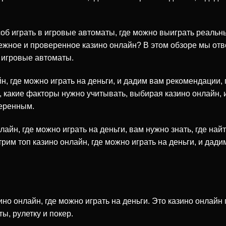
об играть в игровые автоматы, где можно выиграть реальны
ежное и проверенное казино онлайн? В этом обзоре мы отв
 игровые автоматы.
н, где можно играть на деньги, и дадим вам рекомендации,
 какие факторы нужно учитывать, выбирая казино онлайн, и
еренным.
айн, где можно играть на деньги, вам нужно знать, где н
рим топ казино онлайн, где можно играть на деньги, и дади
азино онлайн, где можно играть на деньги. Это казино онлай
ы, рулетку и покер.