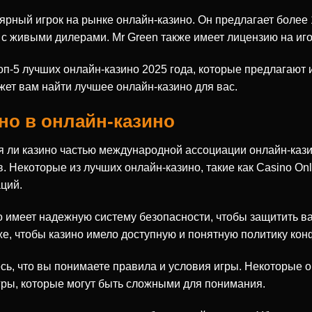
лярный игрок на рынке онлайн-казино. Он предлагает более 
 с живыми дилерами. Mr Green также имеет лицензию на иг
оп-5 лучших онлайн-казино 2025 года, которые предлагают 
жет вам найти лучшее онлайн-казино для вас.
сно в онлайн-казино
я ли казино частью международной ассоциации онлайн-кази
. Некоторые из лучших онлайн-казино, такие как Casino Onli
ций.
ино имеет надежную систему безопасности, чтобы защитить
е, чтобы казино имело доступную и понятную политику кон
есь, что вы понимаете правила и условия игры. Некоторые 
игры, которые могут быть сложными для понимания.