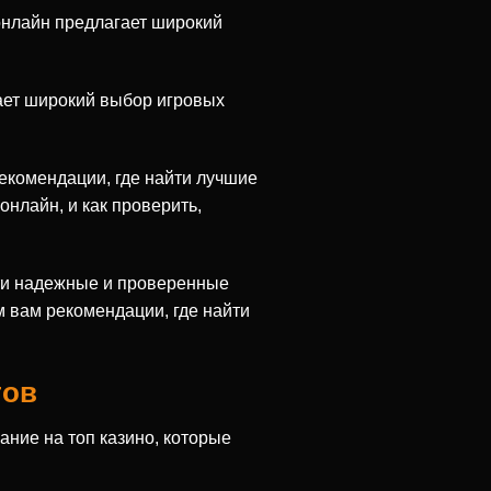
о онлайн предлагает широкий
агает широкий выбор игровых
рекомендации, где найти лучшие
нлайн, и как проверить,
айти надежные и проверенные
м вам рекомендации, где найти
тов
ание на топ казино, которые