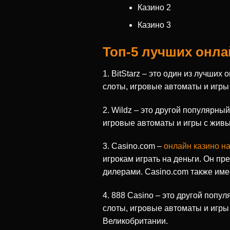
Казино 2
Казино 3
Топ-5 лучших онла
1. BitStarz – это один из лучших
слоты, игровые автоматы и игры
2. Wildz – это другой популярный
игровые автоматы и игры с живы
3. Casino.com –
онлайн казино н
игрокам играть на деньги. Он пр
дилерами. Casino.com также име
4. 888 Casino – это другой попу
слоты, игровые автоматы и игры
Великобритании.