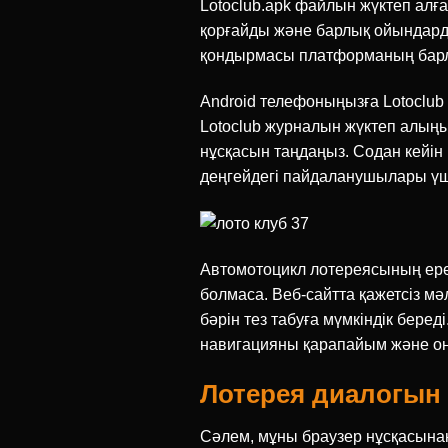
Lotoclub.apk файлын жүктеп алға
қорғайды және барлық ойындардың
қондырмасы платформаның барлық
Android телефоныңызға Lotoclub
Lotoclub журналын жүктеп алыңыз
нұсқасын таңдаңыз. Содан кейін
деңгейдегі пайдаланушылары үшін
Автомотоцикл лотереясының ерекш
болмаса. Веб-сайтта қажетсіз мә
бәрін тез табуға мүмкіндік беред
навигацияны қарапайым және оңа
Лотерея диалогын
Сәлем, мұны браузер нұсқасынан