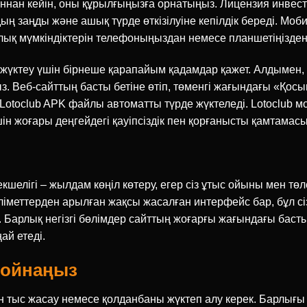
ннан кейін, оны құрылғыңызға орнатыңыз. Лицензия инвесто
 заңды және ашық түрде өткізілуіне кепілдік береді. Моби
 мүмкіндіктерін телефоныңыздан немесе планшетіңізден п
 жүктеу үшін бірнеше қарапайым қадамдар қажет. Алдымен
. Веб-сайттың басты бетіне өтіп, төменгі жағындағы «Қосы
 Lotoclub APK файлы автоматты түрде жүктеледі. Lotoclub 
 жоғары деңгейдегі қауіпсіздік пен қорғанысты қамтамасыз
елігі – жылдам көңіл көтеру, егер сіз ұтыс ойыны мен төлем
ліметтерден арылған жақсы жасалған интерфейс бар, бұл сіз
і. Барлық негізгі бөлімдер сайттың жоғарғы жағындағы баст
й етеді.
 ойнаңыз
 тыс жасау немесе қолданбаны жүктеп алу керек. Барлығы с