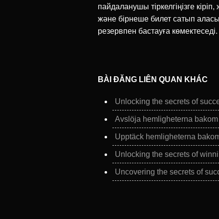
пайдаланушы тіркелгіңізге кіріп
және бірнеше билет сатып аласыз
резервпен бастауға көмектеседі.
BÀI ĐĂNG LIÊN QUAN KHÁC
Unlocking the secrets of succe
Avslöja hemligheterna bakom f
Upptäck hemligheterna bakom 
Unlocking the secrets of winni
Uncovering the secrets of succ