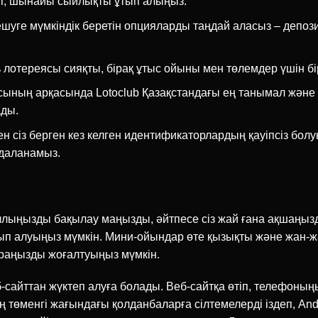
ып, шынайы сыйлықты ұтып алыңыз.
шуге мүмкіндік беретін опцияларды таңдай аласыз – депоз
лотереясы сияқты, бірақ ұтыс ойыны мен төлемдер үшін бір 
сының арқасында Lotoclub Қазақстандағы ең танымал және 
ады.
 сіз берген кез келген идентификаторлардың қауіпсіз болу
йдаланамыз.
оллыңызды бақылау маңызды, әйтпесе сіз жай ғана ақшаңы
лтып алуыңыз мүмкін. Мини-ойындар өте қызықты және жан-
жраңызды жоғалтуыңыз мүмкін.
-сайттан жүктеп алуға болады. Веб-сайтқа өтіп, телефоны
ың төменгі жағындағы қолданбаларға сілтемелерді іздеп, An