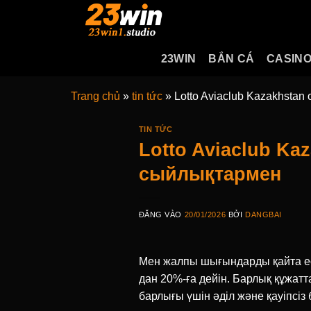
Bỏ
qua
nội
23WIN
BẮN CÁ
CASIN
dung
Trang chủ
»
tin tức
»
Lotto Aviaclub Kazakhsta
TIN TỨC
Lotto Aviaclub Ka
сыйлықтармен
ĐĂNG VÀO
20/01/2026
BỞI
DANGBAI
Мен жалпы шығындарды қайта есе
дан 20%-ға дейін. Барлық құжат
барлығы үшін әділ және қауіпсі