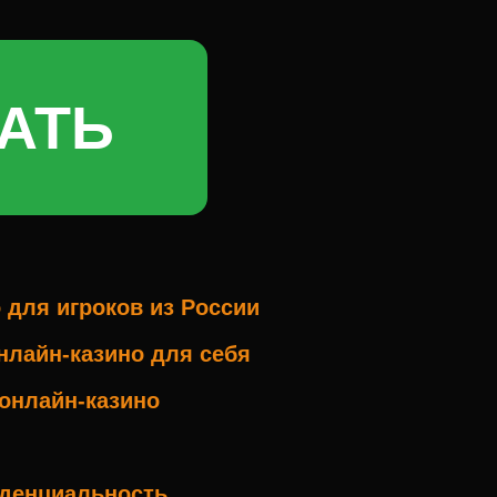
РАТЬ
 для игроков из России
нлайн-казино для себя
онлайн-казино
иденциальность