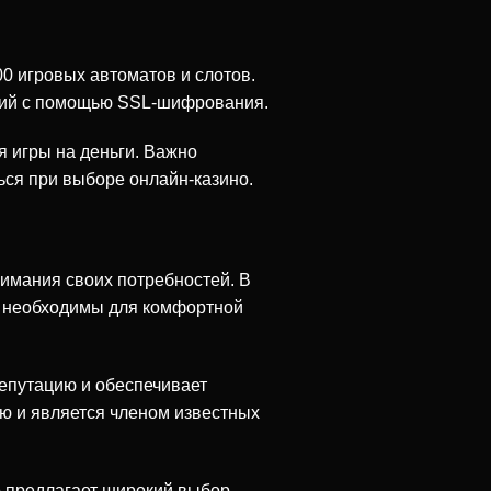
00 игровых автоматов и слотов.
кций с помощью SSL-шифрования.
я игры на деньги. Важно
ься при выборе онлайн-казино.
нимания своих потребностей. В
ам необходимы для комфортной
епутацию и обеспечивает
ию и является членом известных
о предлагает широкий выбор