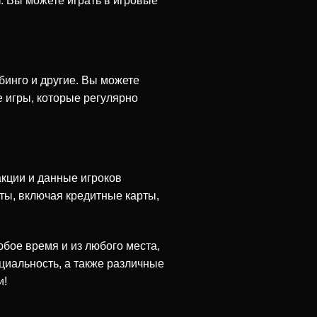
т. Вы можете играть в игровые
бинго и другие. Вы можете
е игры, которые регулярно
акции и данные игроков
ты, включая кредитные карты,
юбое время и из любого места,
циальность, а также различные
и!