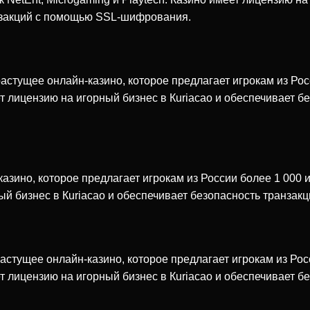
нзакций с помощью SSL-шифрования.
растущее онлайн-казино, которое предлагает игрокам из Ро
т лицензию на игорный бизнес в Кuriacao и обеспечивает б
казино, которое предлагает игрокам из России более 1 000 
ый бизнес в Кuriacao и обеспечивает безопасность транза
растущее онлайн-казино, которое предлагает игрокам из Ро
т лицензию на игорный бизнес в Кuriacao и обеспечивает б