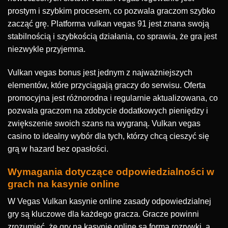
prostym i szybkim procesem, co pozwala graczom szybko
zacząć grę. Platforma vulkan vegas 91 jest znana swoją
stabilnością i szybkością działania, co sprawia, że gra jest
niezwykle przyjemna.
Vulkan vegas bonus jest jednym z najważniejszych
elementów, które przyciągają graczy do serwisu. Oferta
promocyjna jest różnorodna i regularnie aktualizowana, co
pozwala graczom na zdobycie dodatkowych pieniędzy i
zwiększenie swoich szans na wygraną. Vulkan vegas
casino to idealny wybór dla tych, którzy chcą cieszyć się
grą w hazard bez opasłości.
Wymagania dotyczące odpowiedzialności w
grach na kasynie online
W Vegas Vulkan kasynie online zasady odpowiedzialnej
gry są kluczowe dla każdego gracza. Gracze powinni
zrozumieć, że gry na kasynie online są formą rozrywki, a