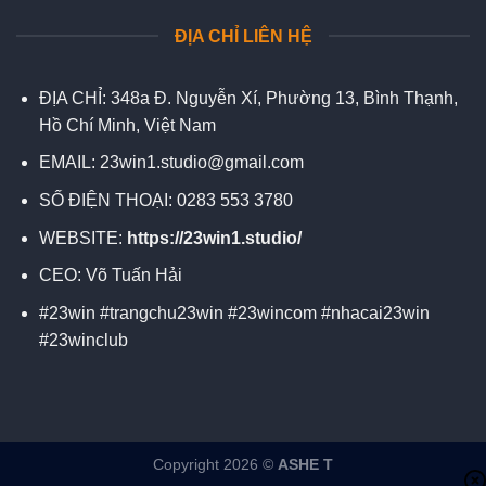
ĐỊA CHỈ LIÊN HỆ
ĐỊA CHỈ:
348a Đ. Nguyễn Xí, Phường 13, Bình Thạnh,
Hồ Chí Minh, Việt Nam
EMAIL:
23win1.studio@gmail.com
SỐ ĐIỆN THOẠI:
0283 553 3780
WEBSITE:
https://23win1.studio/
CEO:
Võ Tuấn Hải
#23win #trangchu23win #23wincom #nhacai23win
#23winclub
Copyright 2026 ©
ASHE T