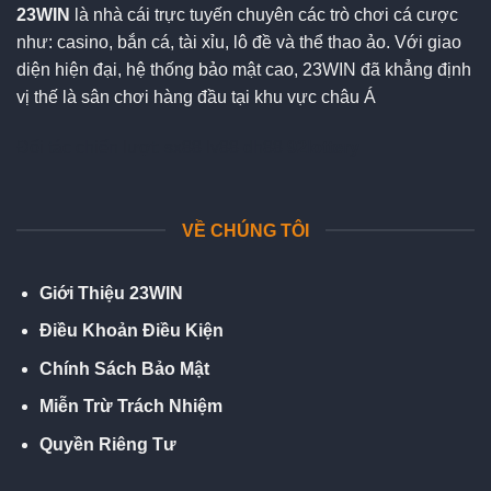
23WIN
là nhà cái trực tuyến chuyên các trò chơi cá cược
như: casino, bắn cá, tài xỉu, lô đề và thể thao ảo. Với giao
diện hiện đại, hệ thống bảo mật cao, 23WIN đã khẳng định
vị thế là sân chơi hàng đầu tại khu vực châu Á
Đối tác chiến lượt:
sx88
lv88
dh88
92lottery
VỀ CHÚNG TÔI
Giới Thiệu 23WIN
Điều Khoản Điều Kiện
Chính Sách Bảo Mật
Miễn Trừ Trách Nhiệm
Quyền Riêng Tư