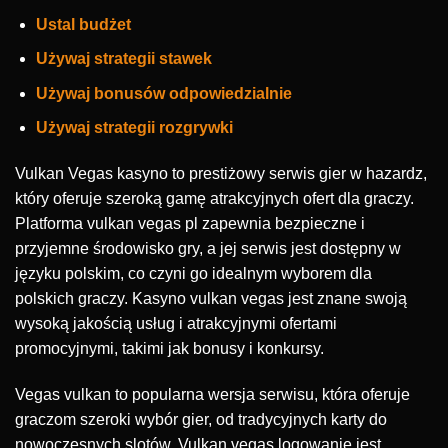
Ustal budżet
Używaj strategii stawek
Używaj bonusów odpowiedzialnie
Używaj strategii rozgrywki
Vulkan Vegas kasyno to prestiżowy serwis gier w hazardz,
który oferuje szeroką gamę atrakcyjnych ofert dla graczy.
Platforma vulkan vegas pl zapewnia bezpieczne i
przyjemne środowisko gry, a jej serwis jest dostępny w
języku polskim, co czyni go idealnym wyborem dla
polskich graczy. Kasyno vulkan vegas jest znane swoją
wysoką jakością usług i atrakcyjnymi ofertami
promocyjnymi, takimi jak bonusy i konkursy.
Vegas vulkan to popularna wersja serwisu, która oferuje
graczom szeroki wybór gier, od tradycyjnych karty do
nowoczesnych slotów. Vulkan vegas logowanie jest