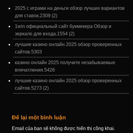
2025 с играми на деньги обзор лучших вариантов
для ставок.2309 (2)
1win официальный сайт букмекера Обзор и
зеркало для входа.1554 (2)
лучшие казино онлайн 2025 обзор проверенных
сайтов.5303
казино онлайн 2025 получите незабываемые
впечатления.5426
лучшие казино онлайн 2025 обзор проверенных
сайтов.5273 (2)
Để lại một bình luận
Email của bạn sẽ không được hiển thị công khai.