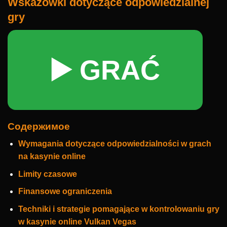
Wskazówki dotyczące odpowiedzialnej
gry
▶️ GRAĆ
Содержимое
Wymagania dotyczące odpowiedzialności w grach
na kasynie online
Limity czasowe
Finansowe ograniczenia
Techniki i strategie pomagające w kontrolowaniu gry
w kasynie online Vulkan Vegas