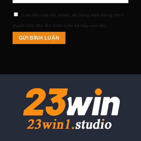
Lưu tên của tôi, email, và trang web trong trình
duyệt này cho lần bình luận kế tiếp của tôi.