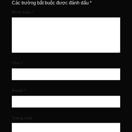
Các trường bắt buộc được đánh dấu
*
Bình luận
*
Tên
*
Email
*
Trang web