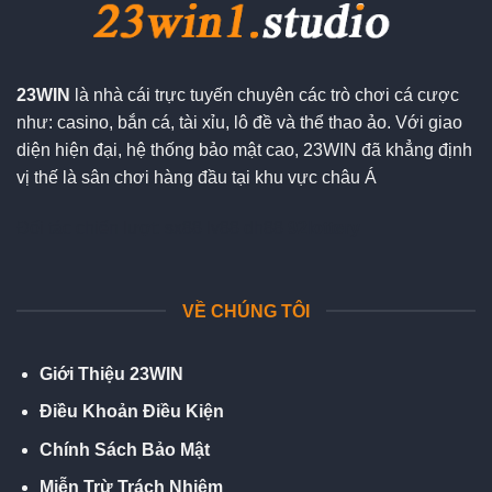
23WIN
là nhà cái trực tuyến chuyên các trò chơi cá cược
như: casino, bắn cá, tài xỉu, lô đề và thể thao ảo. Với giao
diện hiện đại, hệ thống bảo mật cao, 23WIN đã khẳng định
vị thế là sân chơi hàng đầu tại khu vực châu Á
Đối tác chiến lượt:
sx88
lv88
dh88
92lottery
VỀ CHÚNG TÔI
Giới Thiệu 23WIN
Điều Khoản Điều Kiện
Chính Sách Bảo Mật
Miễn Trừ Trách Nhiệm