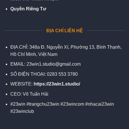
Quyền Riêng Tư
ĐỊA CHỈ LIÊN HỆ
ĐỊA CHỈ:
348a Đ. Nguyễn Xí, Phường 13, Bình Thạnh,
Hồ Chí Minh, Việt Nam
EMAIL:
23win1.studio@gmail.com
SỐ ĐIỆN THOẠI:
0283 553 3780
WEBSITE:
https://23win1.studio/
CEO:
Võ Tuấn Hải
#23win #trangchu23win #23wincom #nhacai23win
#23winclub