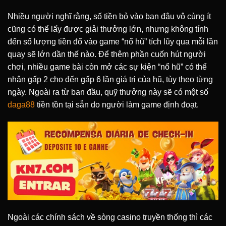
Nhiều người nghĩ rằng, số tiền bỏ vào ban đâu vô cùng ít
cũng có thể lấy được giải thưởng lớn, nhưng không tính
đến số lượng tiền đổ vào game “nổ hũ” tích lũy qua mỗi lần
quay sẽ lớn dần thế nào. Để thêm phần cuốn hút người
chơi, nhiều game bài còn mở các sự kiện “nổ hũ” có thể
nhận gấp 2 cho đến gấp 6 lần giá trị của hũ, tùy theo từng
ngày. Ngoài ra từ ban đầu, quỹ thưởng này sẽ có một số
daga88
tiền tồn tại sẵn do người làm game định đoạt.
Ngoài các chính sách về sòng casino truyền thống thì các