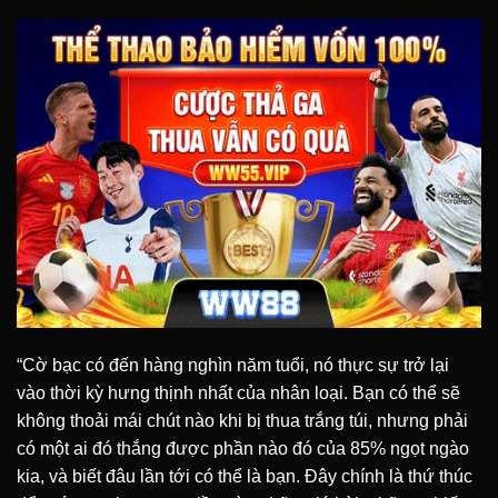
“Cờ bạc có đến hàng nghìn năm tuổi, nó thực sự trở lại
vào thời kỳ hưng thịnh nhất của nhân loại. Bạn có thể sẽ
không thoải mái chút nào khi bị thua trắng túi, nhưng phải
có một ai đó thắng được phần nào đó của 85% ngọt ngào
kia, và biết đâu lần tới có thể là bạn. Đây chính là thứ thúc