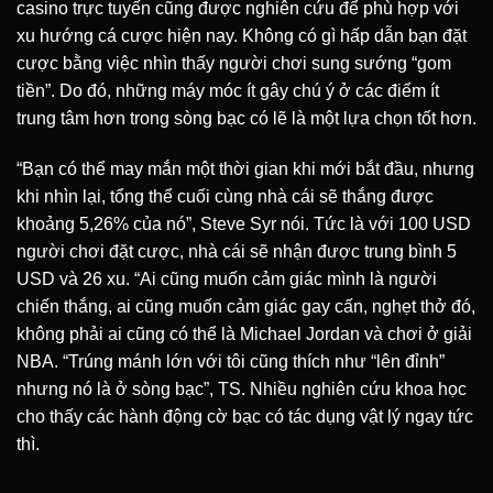
casino trực tuyến cũng được nghiên cứu để phù hợp với
xu hướng cá cược hiện nay. Không có gì hấp dẫn bạn đặt
cược bằng việc nhìn thấy người chơi sung sướng “gom
tiền”. Do đó, những máy móc ít gây chú ý ở các điểm ít
trung tâm hơn trong sòng bạc có lẽ là một lựa chọn tốt hơn.
“Bạn có thể may mắn một thời gian khi mới bắt đầu, nhưng
khi nhìn lại, tổng thể cuối cùng nhà cái sẽ thắng được
khoảng 5,26% của nó”, Steve Syr nói. Tức là với 100 USD
người chơi đặt cược, nhà cái sẽ nhận được trung bình 5
USD và 26 xu. “Ai cũng muốn cảm giác mình là người
chiến thắng, ai cũng muốn cảm giác gay cấn, nghẹt thở đó,
không phải ai cũng có thể là Michael Jordan và chơi ở giải
NBA. “Trúng mánh lớn với tôi cũng thích như “lên đỉnh”
nhưng nó là ở sòng bạc”, TS. Nhiều nghiên cứu khoa học
cho thấy các hành động cờ bạc có tác dụng vật lý ngay tức
thì.