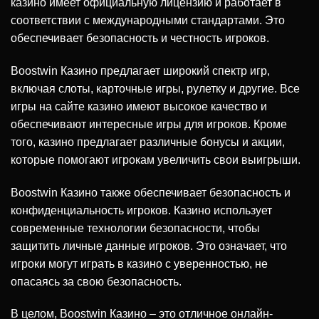
казино имеет официальную лицензию и работает в
соответствии с международными стандартами. Это
обеспечивает безопасность и честность игроков.
Boostwin Казино предлагает широкий спектр игр,
включая слоты, карточные игры, рулетку и другие. Все
игры на сайте казино имеют высокое качество и
обеспечивают интересные игры для игроков. Кроме
того, казино предлагает различные бонусы и акции,
которые помогают игрокам увеличить свои выигрыши.
Boostwin Казино также обеспечивает безопасность и
конфиденциальность игроков. Казино использует
современные технологии безопасности, чтобы
защитить личные данные игроков. Это означает, что
игроки могут играть в казино с уверенностью, не
опасаясь за свою безопасность.
В целом, Boostwin Казино – это отличное онлайн-