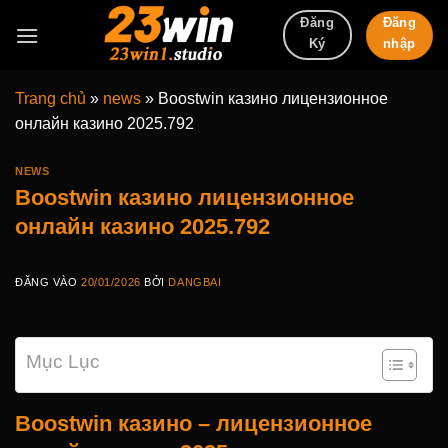
Bỏ
Đăng
Đăng
qua
nhập
Ký
nội
dung
Trang chủ
»
news
»
Boostwin казино лицензионное
онлайн казино 2025.792
NEWS
Boostwin казино лицензионное
онлайн казино 2025.792
ĐĂNG VÀO
20/01/2026
BỞI
DANGBAI
Mục Lục
Boostwin казино – лицензионное