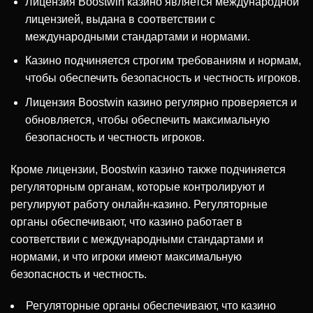
Лицензия Boostwin казино является международной
лицензией, выдана в соответствии с
международными стандартами и нормами.
Казино подчиняется строгим требованиям и нормам,
чтобы обеспечить безопасность и честность игроков.
Лицензия Boostwin казино регулярно проверяется и
обновляется, чтобы обеспечить максимальную
безопасность и честность игроков.
Кроме лицензии, Boostwin казино также подчиняется
регуляторным органам, которые контролируют и
регулируют работу онлайн-казино. Регуляторные
органы обеспечивают, что казино работает в
соответствии с международными стандартами и
нормами, и что игроки имеют максимальную
безопасность и честность.
Регуляторные органы обеспечивают, что казино