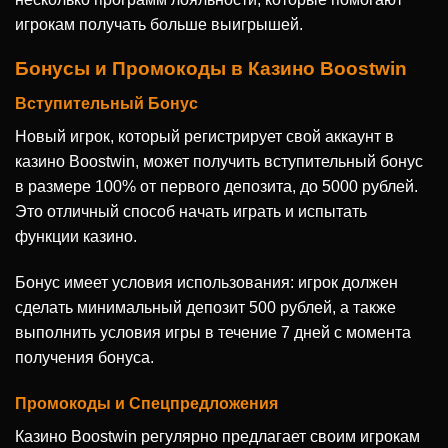
игрокам получать больше выигрышей.
Бонусы и Промокоды в Казино Boostwin
Вступительный Бонус
Новый игрок, который регистрирует свой аккаунт в
казино Boostwin, может получить вступительный бонус
в размере 100% от первого депозита, до 5000 рублей.
Это отличный способ начать играть и испытать
функции казино.
Бонус имеет условия использования: игрок должен
сделать минимальный депозит 500 рублей, а также
выполнить условия игры в течение 7 дней с момента
получения бонуса.
Промокоды и Спецпредложения
Казино Boostwin регулярно предлагает своим игрокам