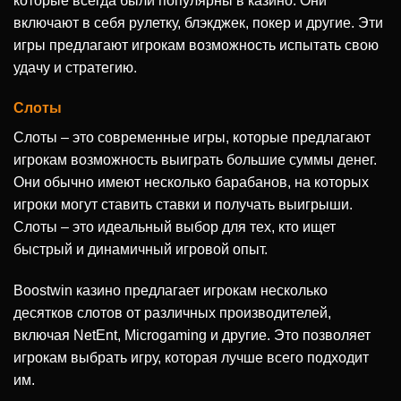
которые всегда были популярны в казино. Они
включают в себя рулетку, блэкджек, покер и другие. Эти
игры предлагают игрокам возможность испытать свою
удачу и стратегию.
Слоты
Слоты – это современные игры, которые предлагают
игрокам возможность выиграть большие суммы денег.
Они обычно имеют несколько барабанов, на которых
игроки могут ставить ставки и получать выигрыши.
Слоты – это идеальный выбор для тех, кто ищет
быстрый и динамичный игровой опыт.
Boostwin казино предлагает игрокам несколько
десятков слотов от различных производителей,
включая NetEnt, Microgaming и другие. Это позволяет
игрокам выбрать игру, которая лучше всего подходит
им.