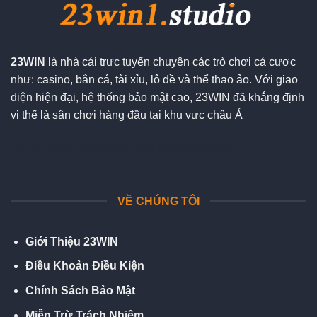
23WIN
là nhà cái trực tuyến chuyên các trò chơi cá cược
như: casino, bắn cá, tài xỉu, lô đề và thể thao ảo. Với giao
diện hiện đại, hệ thống bảo mật cao, 23WIN đã khẳng định
vị thế là sân chơi hàng đầu tại khu vực châu Á
Đối tác chiến lượt:
sx88
lv88
dh88
92lottery
VỀ CHÚNG TÔI
Giới Thiệu 23WIN
Điều Khoản Điều Kiện
Chính Sách Bảo Mật
Miễn Trừ Trách Nhiệm