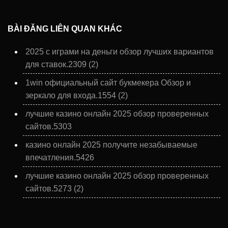
BÀI ĐĂNG LIÊN QUAN KHÁC
2025 с играми на деньги обзор лучших вариантов
для ставок.2309 (2)
1win официальный сайт букмекера Обзор и
зеркало для входа.1554 (2)
лучшие казино онлайн 2025 обзор проверенных
сайтов.5303
казино онлайн 2025 получите незабываемые
впечатления.5426
лучшие казино онлайн 2025 обзор проверенных
сайтов.5273 (2)