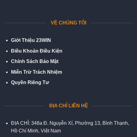
VỀ CHÚNG TÔI
Giới Thiệu 23WIN
Điều Khoản Điều Kiện
Chính Sách Bảo Mật
Miễn Trừ Trách Nhiệm
Quyền Riêng Tư
ĐỊA CHỈ LIÊN HỆ
ĐỊA CHỈ:
348a Đ. Nguyễn Xí, Phường 13, Bình Thạnh,
Hồ Chí Minh, Việt Nam