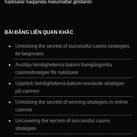
hadisələr haqqında məlumatlar göstərilir.
BÀI ĐĂNG LIÊN QUAN KHÁC
Unlocking the secrets of successful casino strategies
for beginners
Avslöja hemligheterna bakom framgångsrika
casinostrategier för nybörjare
Upptäck hemligheterna bakom vinnande strategier
på casinon
Unlocking the secrets of winning strategies in online
casinos
Uncovering the secrets of successful casino
strategies