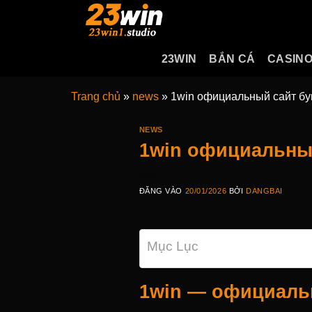
Bỏ
qua
nội
23WIN
BẮN CÁ
CASIN
dung
Trang chủ
»
news
»
1win официальный сайт бу
NEWS
1win официальный
ĐĂNG VÀO
20/01/2026
BỞI
DANGBAI
Mục Lục
1win — официаль