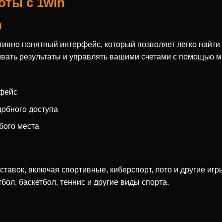
ты с 1win
я
итивно понятный интерфейс, который позволяет легко найт
ивать результаты и управлять вашими счетами с помощью 
рфейс
обного доступа
бого места
ставок, включая спортивные, киберспорт, лото и другие игр
ол, баскетбол, теннис и другие виды спорта.