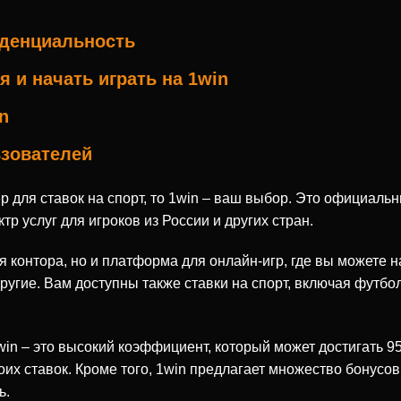
иденциальность
я и начать играть на 1win
n
ьзователей
 для ставок на спорт, то 1win – ваш выбор. Это официальн
тр услуг для игроков из России и других стран.
ая контора, но и платформа для онлайн-игр, где вы можете 
другие. Вам доступны также ставки на спорт, включая футбол
in – это высокий коэффициент, который может достигать 95
их ставок. Кроме того, 1win предлагает множество бонусов
ь.