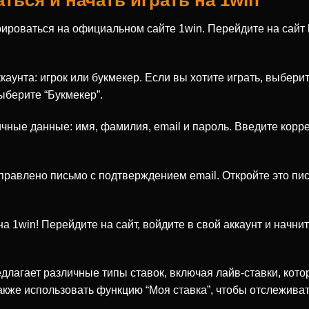
роваться на официальном сайте 1win. Перейдите на сайт http
каунта: игрок или букмекер. Если вы хотите играть, выберит
ыберите “Букмекер”.
ичные данные: имя, фамилия, email и пароль. Введите корр
правлено письмо с подтверждением email. Откройте это пис
а 1win! Перейдите на сайт, войдите в свой аккаунт и начнит
длагает различные типы ставок, включая лайв-ставки, кото
кже использовать функцию “Моя ставка”, чтобы отслеживать