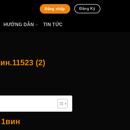
Đăng Ký
Đăng nhập
HƯỚNG DẪN
TIN TỨC
н.11523 (2)
 1вин