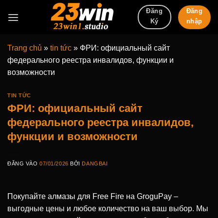
Bỏ
Đăng
Đăng
qua
nhập
Ký
nội
dung
Trang chủ
»
tin tức
»
ФРИ: официальный сайт
федерального реестра инвалидов, функции и
возможности
TIN TỨC
ФРИ: официальный сайт
федерального реестра инвалидов,
функции и возможности
ĐĂNG VÀO
07/01/2026
BỞI
DANGBAI
Покупайте алмазы для Free Fire на GroguPay –
выгодные цены и любое количество на ваш выбор. Мы