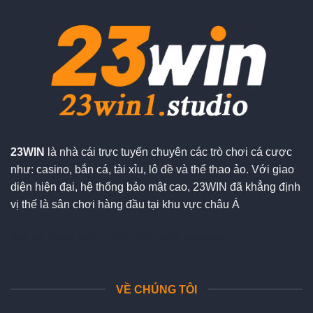
23WIN
là nhà cái trực tuyến chuyên các trò chơi cá cược
như: casino, bắn cá, tài xỉu, lô đề và thể thao ảo. Với giao
diện hiện đại, hệ thống bảo mật cao, 23WIN đã khẳng định
vị thế là sân chơi hàng đầu tại khu vực châu Á
Đối tác chiến lượt:
sx88
lv88
dh88
92lottery
VỀ CHÚNG TÔI