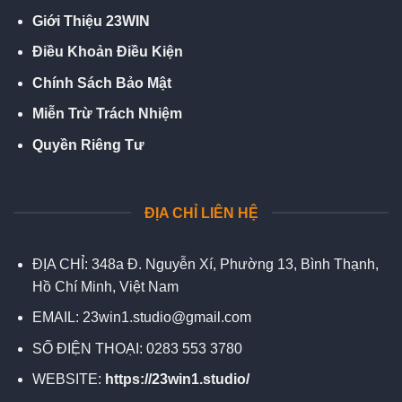
Giới Thiệu 23WIN
Điều Khoản Điều Kiện
Chính Sách Bảo Mật
Miễn Trừ Trách Nhiệm
Quyền Riêng Tư
ĐỊA CHỈ LIÊN HỆ
ĐỊA CHỈ:
348a Đ. Nguyễn Xí, Phường 13, Bình Thạnh,
Hồ Chí Minh, Việt Nam
EMAIL:
23win1.studio@gmail.com
SỐ ĐIỆN THOẠI:
0283 553 3780
WEBSITE:
https://23win1.studio/